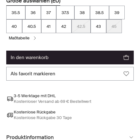
Größe auswählen (EU)
35.5
36
37
37.5
38
38.5
39
40
40.5
41
42
42.5
43
45
maßtabelle
in den warenkorb
als favorit markieren
3-5 Werktage mit DHL
Kostenloser Versand ab 69 € Bestellwert
Kostenlose Rückgabe
Kostenlose Rückgabe 30 Tage
Produktinformation