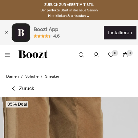
ZURÜCK ZUR ARBEIT MIT STIL
Der perfekte Start in die neue Saison
Hier klicken & einkaufen →
Boozt App
installieren
4.6
0
0
Damen
Schuhe
Sneaker
zurück
35% Deal