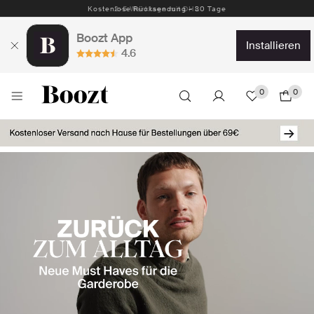
Kostenlose Rücksendung – 30 Tage
Boozt App
installieren
4.6
0
0