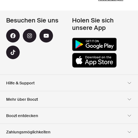
Besuchen Sie uns
Holen Sie sich
unsere App
Hilfe & Support
Kundendienst
Lieferung
Mehr über Boozt
Rücksendungen
Bezahlung
Uber Uns
Impressum
Boozt entdecken
Offizieller Boozt
Geschenkgutscheine
Karriere
Firmeninformation
Gutscheincode
Zahlungsmöglichkeiten
Investor Relations
Verantwortung
Unsere apps
Club Boozt