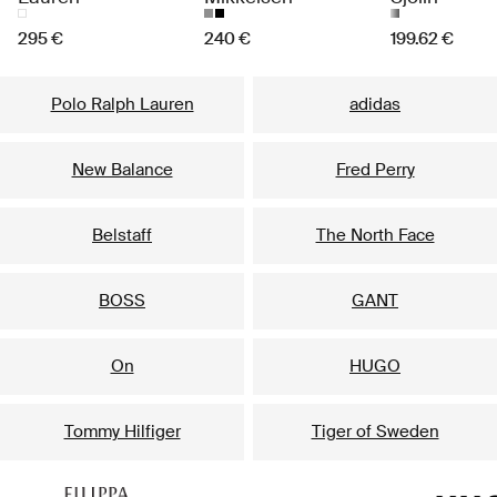
295 €
240 €
199.62 €
Unsere beliebtesten Marken für Herren
Polo Ralph Lauren
adidas
New Balance
Fred Perry
Belstaff
The North Face
BOSS
GANT
On
HUGO
Tommy Hilfiger
Tiger of Sweden