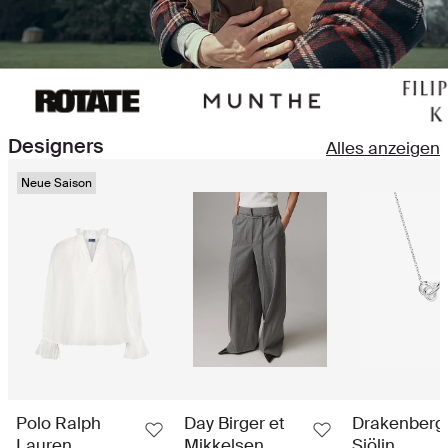
Designers
Alles anzeigen
Neue Saison
Polo Ralph
Day Birger et
Drakenberg
Lauren
Mikkelsen
Sjölin