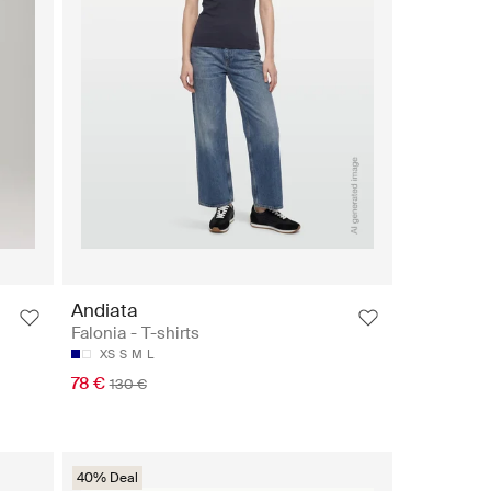
Andiata
Falonia - T-shirts
XS
S
M
L
78 €
130 €
40% Deal