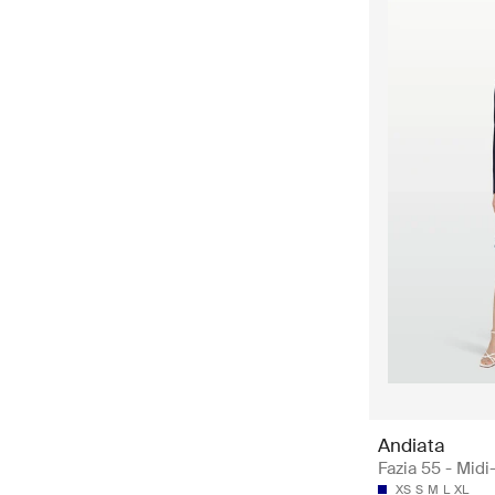
Andiata
Fazia 55 - Mid
XS
S
M
L
XL