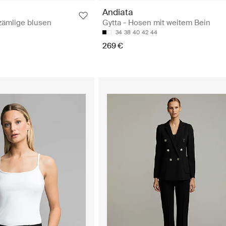
Andiata
rzämlige blusen
Gytta - Hosen mit weitem Bein
34
38
40
42
44
269 €