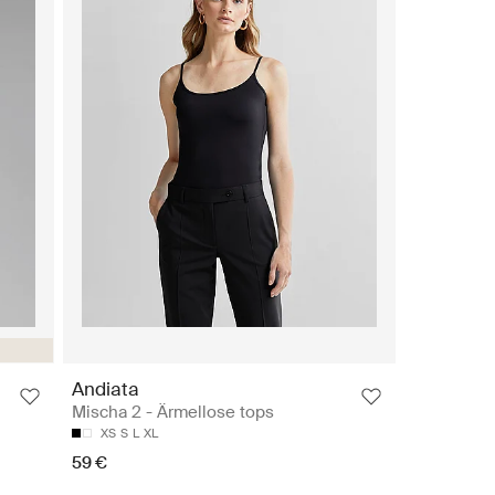
Andiata
Mischa 2 - Ärmellose tops
XS
S
L
XL
59 €