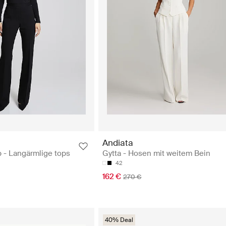
Andiata
p - Langärmlige tops
Gytta - Hosen mit weitem Bein
42
162 €
270 €
40% Deal