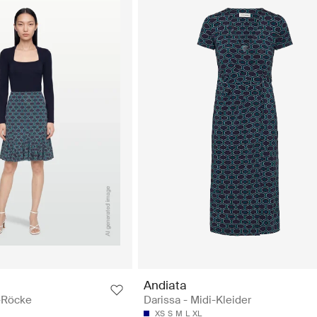
Andiata
i-Röcke
Darissa - Midi-Kleider
XS
S
M
L
XL