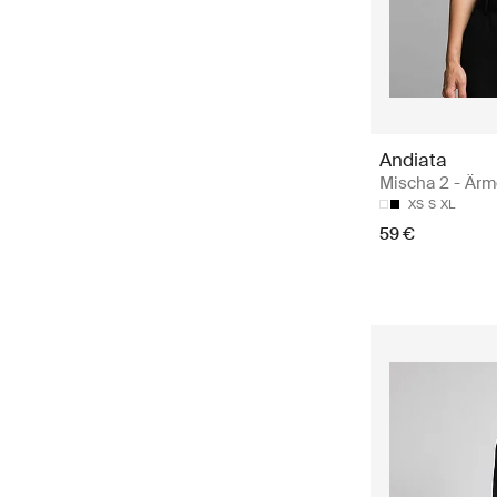
Andiata
Mischa 2 - Ärm
XS
S
XL
59 €