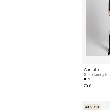
Andiata
Sibio jersey to
M
79 €
40% Deal