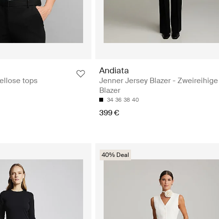
Andiata
ellose tops
Jenner Jersey Blazer - Zweireihige
Blazer
34
36
38
40
399 €
40% Deal