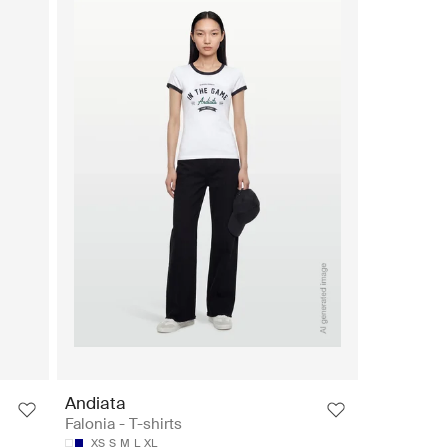
Andiata
Falonia - T-shirts
XS
S
M
L
XL