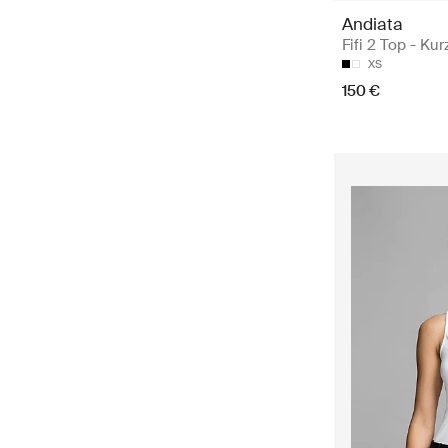
Andiata
Fifi 2 Top - Ku
XS
150 €