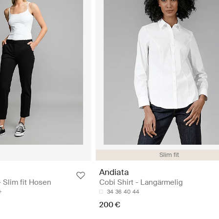
Slim fit
Andiata
 Slim fit Hosen
Cobi Shirt - Langärmelig
34
36
40
44
200 €