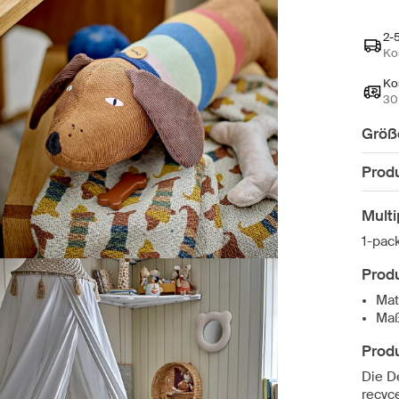
2-
Ko
Ko
30
Größ
Prod
Mult
1-pac
Produ
Mat
Maß
Prod
Die D
recyc