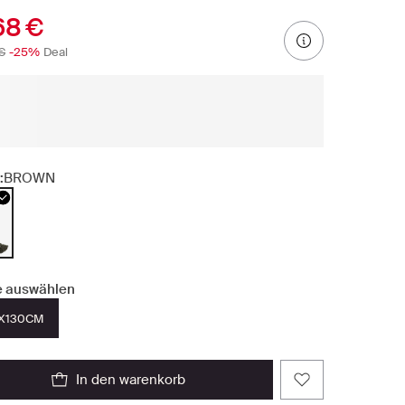
68 €
€
-25%
Deal
:
BROWN
 auswählen
X130CM
in den warenkorb