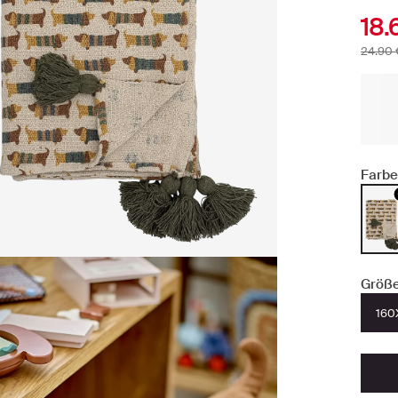
18.
24.90 
Farbe
Größe
160