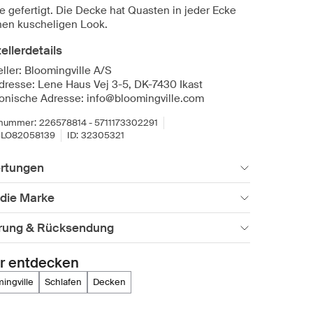
ie gefertigt. Die Decke hat Quasten in jeder Ecke
inen kuscheligen Look.
ellerdetails
ller: Bloomingville A/S
dresse: Lene Haus Vej 3-5, DK-7430 Ikast
ronische Adresse: info@bloomingville.com
lnummer:
226578814 - 5711173302291
LO82058139
ID:
32305321
rtungen
 die Marke
erung & Rücksendung
r entdecken
mingville
schlafen
decken