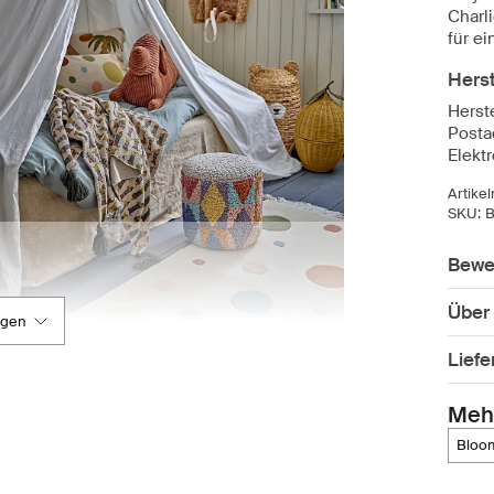
Charl
für e
Herst
Herste
Posta
Elekt
Artike
SKU:
B
Bewe
Über
igen
Lief
Meh
bloo