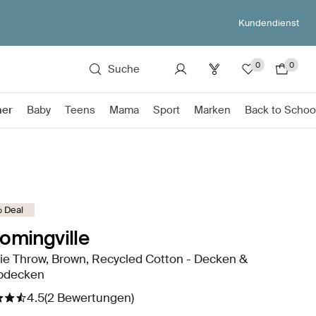
Kundendienst
0
0
Suche
mer
Baby
Teens
Mama
Sport
Marken
Back to Schoo
 Deal
omingville
ie Throw, Brown, Recycled Cotton - Decken &
pdecken
4.5
(2 Bewertungen)