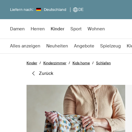
Liefern nach:
Deutschland
DE
Damen
Herren
Kinder
Sport
Wohnen
Alles anzeigen
Neuheiten
Angebote
Spielzeug
Kl
Kinder
Kinderzimmer
Kids home
Schlafen
zurück