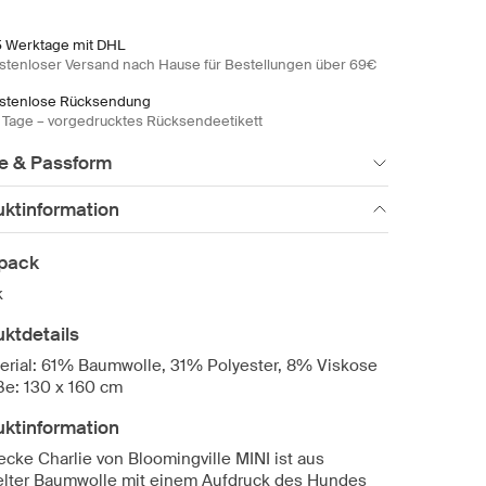
5 Werktage mit DHL
stenloser Versand nach Hause für Bestellungen über 69€
stenlose Rücksendung
 Tage – vorgedrucktes Rücksendeetikett
e & Passform
uktinformation
ipack
k
ktdetails
erial: 61% Baumwolle, 31% Polyester, 8% Viskose
e: 130 x 160 cm
uktinformation
ecke Charlie von Bloomingville MINI ist aus
elter Baumwolle mit einem Aufdruck des Hundes