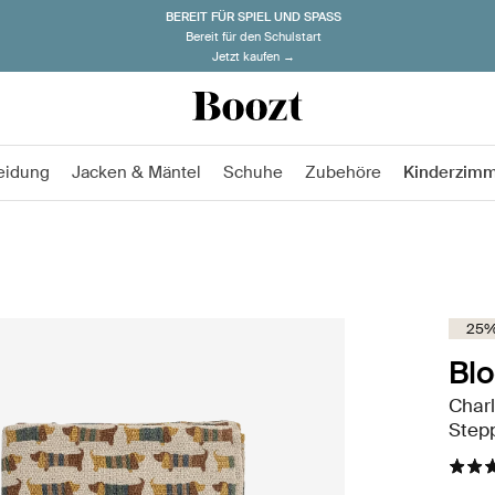
BEREIT FÜR SPIEL UND SPASS
Bereit für den Schulstart
Jetzt kaufen →
eidung
Jacken & Mäntel
Schuhe
Zubehöre
Kinderzim
25%
Blo
Charl
Step