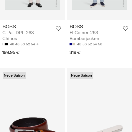
BOSS
BOSS
C-Pat-DPL-263 -
H-Coiner-263 -
Chinos
Bomberjacken
46
48
50
52
54
48
50
52
54
56
199.95 €
319 €
Neue Saison
Neue Saison