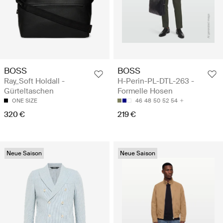
BOSS
BOSS
Ray_Soft Holdall -
H-Perin-PL-DTL-263 -
Gürteltaschen
Formelle Hosen
ONE SIZE
46
48
50
52
54
320 €
219 €
Neue Saison
Neue Saison