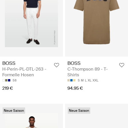
BOSS
BOSS
H-Perin-PL-DTL-263 -
C-Thompson 89 - T-
Formelle Hosen
Shirts
58
S
M
L
XL
XXL
219 €
94.95 €
Neue Saison
Neue Saison