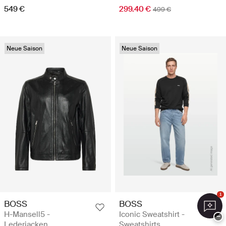
549 €
299.40 €
499 €
Neue Saison
Neue Saison
1
BOSS
BOSS
H-Mansell5 -
Iconic Sweatshirt -
−
Lederjacken
Sweatshirts