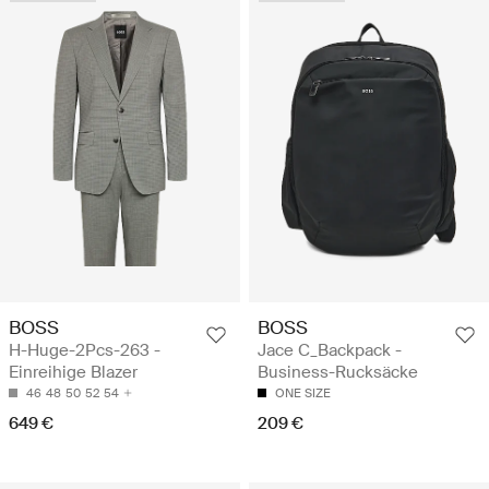
BOSS
BOSS
H-Huge-2Pcs-263 -
Jace C_Backpack -
Einreihige Blazer
Business-Rucksäcke
46
48
50
52
54
ONE SIZE
649 €
209 €