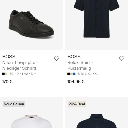
BOSS
BOSS
Nitan_Lowp_pltd -
Relax_Shirt -
Niedriger Schnitt
Kurzärmelig
39
40
41
42
43
S
M
L
XL
XXL
170 €
104.95 €
Neue Saison
20% Deal