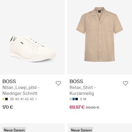
BOSS
BOSS
Nitan_Lowp_pltd -
Relax_Shirt -
Niedriger Schnitt
Kurzärmelig
39
40
41
42
43
S
M
170 €
69.97 €
99.95 €
Neue Saison
Neue Saison