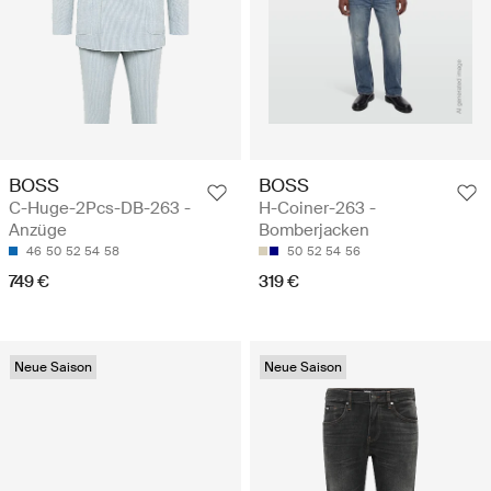
BOSS
BOSS
C-Huge-2Pcs-DB-263 -
H-Coiner-263 -
Anzüge
Bomberjacken
46
50
52
54
58
50
52
54
56
749 €
319 €
Neue Saison
Neue Saison