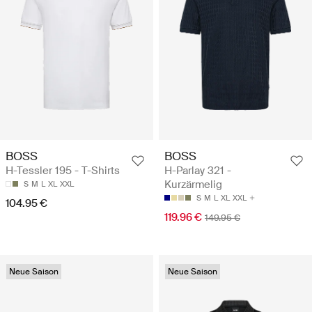
BOSS
BOSS
H-Tessler 195 - T-Shirts
H-Parlay 321 -
Kurzärmelig
S
M
L
XL
XXL
S
M
L
XL
XXL
104.95 €
119.96 €
149.95 €
Neue Saison
Neue Saison