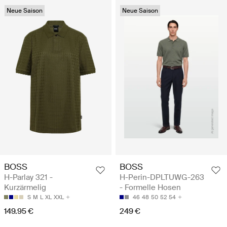
Neue Saison
Neue Saison
BOSS
BOSS
H-Parlay 321 -
H-Perin-DPLTUWG-263
Kurzärmelig
- Formelle Hosen
S
M
L
XL
XXL
46
48
50
52
54
149.95 €
249 €