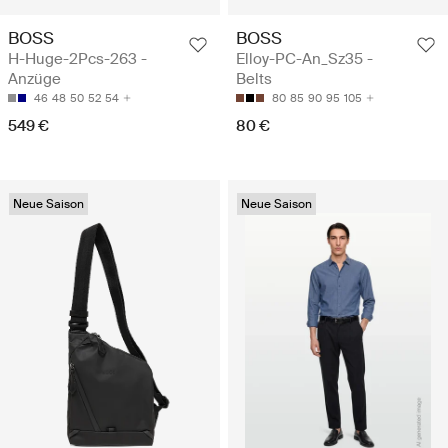
BOSS
BOSS
H-Huge-2Pcs-263 -
Elloy-PC-An_Sz35 -
Anzüge
Belts
46
48
50
52
54
80
85
90
95
105
549 €
80 €
Neue Saison
Neue Saison