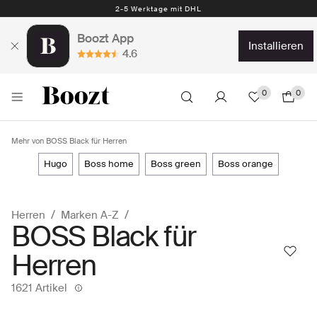
Kostenlose Rücksendung – 30 Tage
Boozt App
installieren
4.6
0
0
Mehr von BOSS Black für Herren
hugo
boss home
boss green
boss orange
Herren
Marken A-Z
BOSS Black für
Herren
1621 Artikel