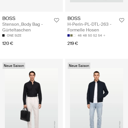
BOSS
BOSS
Stenson_Body Bag -
H-Perin-PL-DTL-263 -
Gürteltaschen
Formelle Hosen
ONE SIZE
46
48
50
52
54
120 €
219 €
Neue Saison
Neue Saison