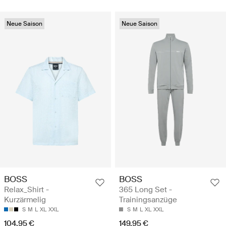
Neue Saison
Neue Saison
BOSS
BOSS
Relax_Shirt -
365 Long Set -
Kurzärmelig
Trainingsanzüge
S
M
L
XL
XXL
S
M
L
XL
XXL
104.95 €
149.95 €