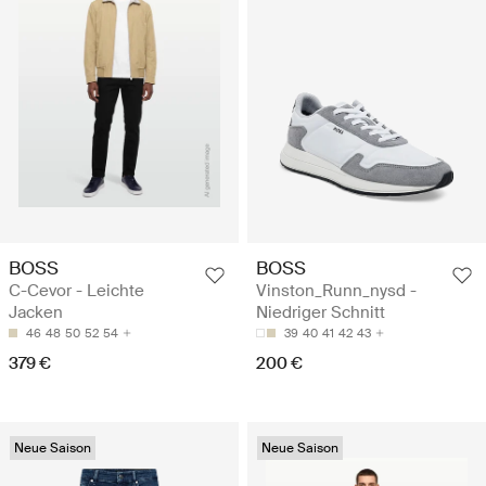
BOSS
BOSS
C-Cevor - Leichte
Vinston_Runn_nysd -
Jacken
Niedriger Schnitt
46
48
50
52
54
39
40
41
42
43
379 €
200 €
Neue Saison
Neue Saison