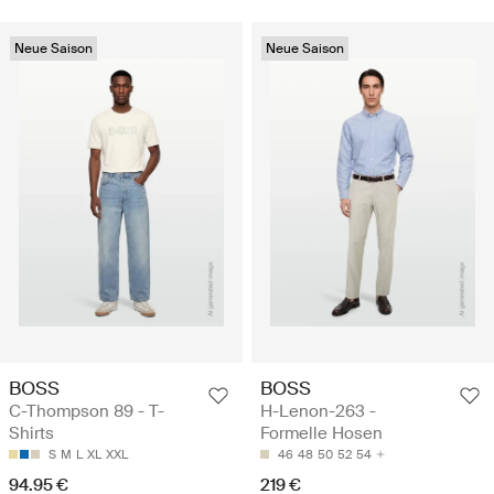
Neue Saison
Neue Saison
BOSS
BOSS
C-Thompson 89 - T-
H-Lenon-263 -
Shirts
Formelle Hosen
S
M
L
XL
XXL
46
48
50
52
54
94.95 €
219 €