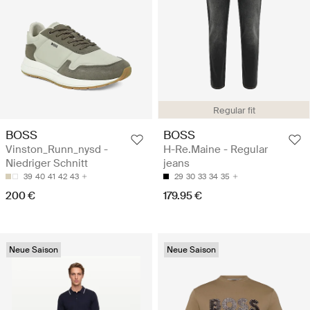
Regular fit
BOSS
BOSS
Vinston_Runn_nysd -
H-Re.Maine - Regular
Niedriger Schnitt
jeans
39
40
41
42
43
29
30
33
34
35
200 €
179.95 €
Neue Saison
Neue Saison