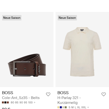
Neue Saison
Neue Saison
BOSS
BOSS
Cole-Ant_Sz35 - Belts
H-Parlay 321 -
Kurzärmelig
80
85
90
95
100
S
M
L
XL
XXL