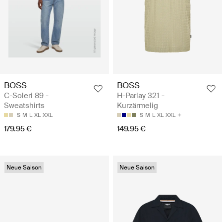
BOSS
BOSS
C-Soleri 89 -
H-Parlay 321 -
Sweatshirts
Kurzärmelig
S
M
L
XL
XXL
S
M
L
XL
XXL
179.95 €
149.95 €
Neue Saison
Neue Saison