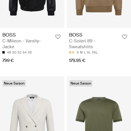
BOSS
BOSS
C-Mileon - Varsity-
C-Soleri 89 -
Jacke
Sweatshirts
48
50
52
54
56
S
M
L
XL
XXL
799 €
179.95 €
Neue Saison
Neue Saison