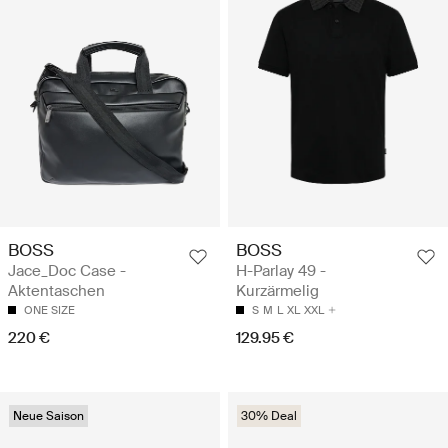
BOSS
BOSS
Jace_Doc Case -
H-Parlay 49 -
Aktentaschen
Kurzärmelig
ONE SIZE
S
M
L
XL
XXL
220 €
129.95 €
Neue Saison
30% Deal