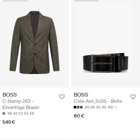
BOSS
BOSS
C-Hanry-263 -
Cole-Ant_Sz35 - Belts
Einreihige Blazer
80
85
90
95
100
46
50
52
54
58
80 €
549 €