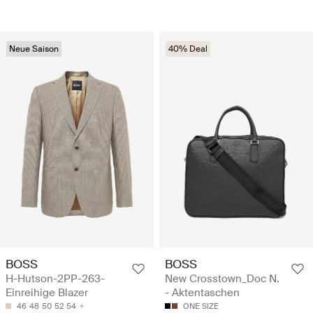
Neue Saison
40% Deal
BOSS
BOSS
H-Hutson-2PP-263-
New Crosstown_Doc N.
Einreihige Blazer
- Aktentaschen
46
48
50
52
54
ONE SIZE