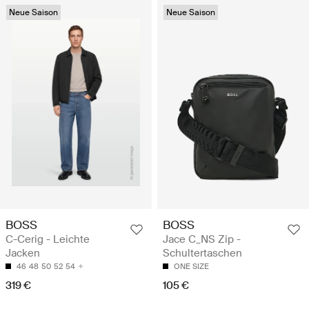
Neue Saison
Neue Saison
BOSS
BOSS
C-Cerig - Leichte
Jace C_NS Zip -
Jacken
Schultertaschen
46
48
50
52
54
ONE SIZE
319 €
105 €