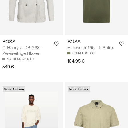
BOSS
BOSS
C-Hanry-J-DB-263 -
H-Tessler 195 - T-Shirts
Zweireihige Blazer
S
M
L
XL
XXL
46
48
50
52
54
104.95 €
549 €
Neue Saison
Neue Saison