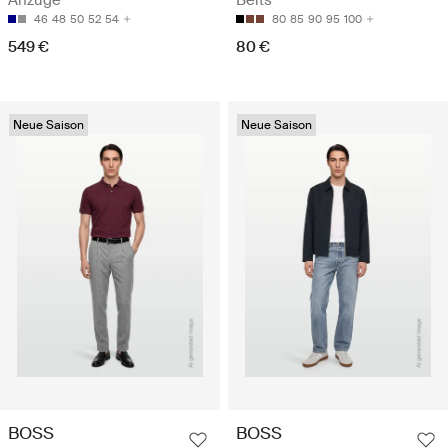
Anzüge
Belts
46
48
50
52
54
80
85
90
95
100
549 €
80 €
Neue Saison
Neue Saison
BOSS
BOSS