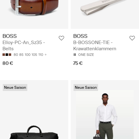
BOSS
BOSS
Elloy-PC-An_Sz35 -
B-BOSSONE-TIE -
Belts
Krawattenklammern
80
85
100
105
110
ONE SIZE
80 €
75 €
Neue Saison
Neue Saison