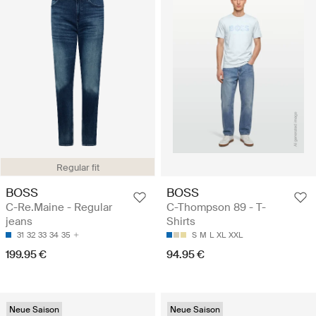
Regular fit
BOSS
BOSS
C-Re.Maine - Regular
C-Thompson 89 - T-
jeans
Shirts
31
32
33
34
35
S
M
L
XL
XXL
199.95 €
94.95 €
Neue Saison
Neue Saison