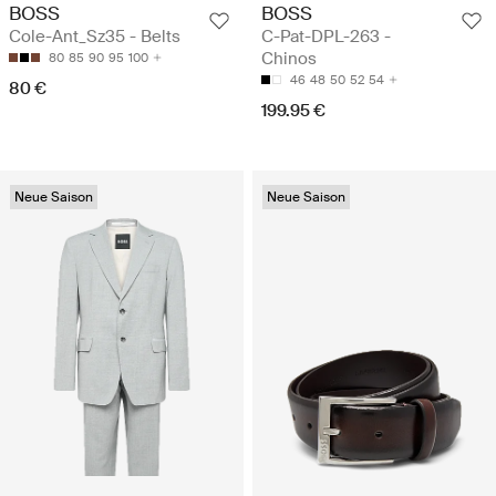
BOSS
BOSS
Cole-Ant_Sz35 - Belts
C-Pat-DPL-263 -
Chinos
80
85
90
95
100
46
48
50
52
54
80 €
199.95 €
Neue Saison
Neue Saison