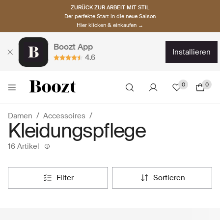
ZURÜCK ZUR ARBEIT MIT STIL
Der perfekte Start in die neue Saison
Hier klicken & einkaufen →
Boozt App
installieren
4.6
0
0
Damen
Accessoires
Kleidungspflege
16 Artikel
filter
sortieren