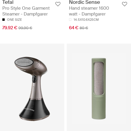
Tefal
Nordic Sense
Pro Style One Garment
Hand steamer 1600
Steamer - Dampfgarer
watt - Dampfgarer
ONE SIZE
14.5X10.6X25CM
79.92 €
64 €
99.90 €
80 €