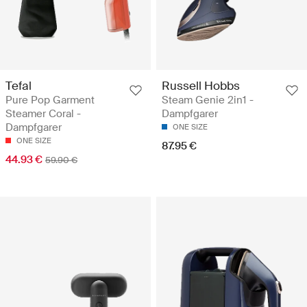
Tefal
Russell Hobbs
Pure Pop Garment
Steam Genie 2in1 -
Steamer Coral -
Dampfgarer
Dampfgarer
ONE SIZE
ONE SIZE
87.95 €
44.93 €
59.90 €