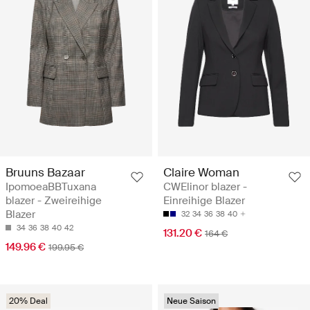
Bruuns Bazaar
Claire Woman
IpomoeaBBTuxana
CWElinor blazer -
blazer - Zweireihige
Einreihige Blazer
Blazer
32
34
36
38
40
34
36
38
40
42
131.20 €
164 €
149.96 €
199.95 €
20% Deal
Neue Saison