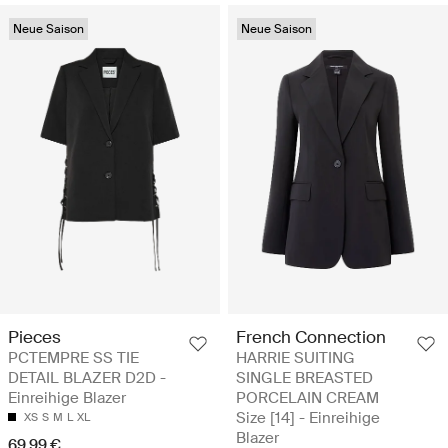
Neue Saison
Neue Saison
Pieces
French Connection
PCTEMPRE SS TIE
HARRIE SUITING
DETAIL BLAZER D2D -
SINGLE BREASTED
Einreihige Blazer
PORCELAIN CREAM
Size [14] - Einreihige
XS
S
M
L
XL
Blazer
69.99 €