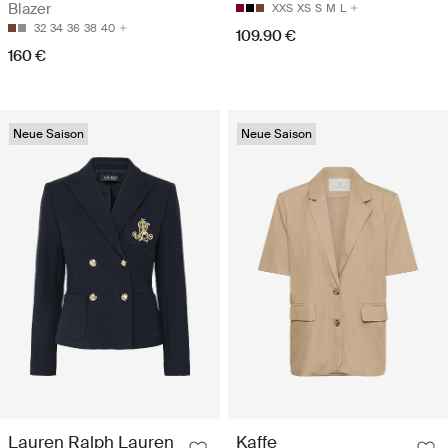
Blazer
XXS
XS
S
M
L
32
34
36
38
40
109.90 €
160 €
Neue Saison
Neue Saison
Lauren Ralph Lauren
Kaffe