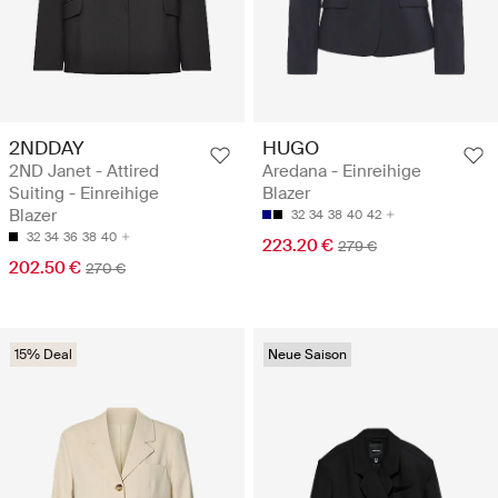
2NDDAY
HUGO
2ND Janet - Attired
Aredana - Einreihige
Suiting - Einreihige
Blazer
Blazer
32
34
38
40
42
32
34
36
38
40
223.20 €
279 €
202.50 €
270 €
15% Deal
Neue Saison