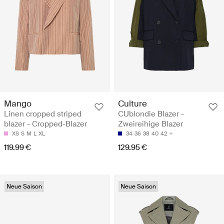
Mango
Culture
Linen cropped striped
CUblondie Blazer -
blazer - Cropped-Blazer
Zweireihige Blazer
XS
S
M
L
XL
34
36
38
40
42
119.99 €
129.95 €
Neue Saison
Neue Saison