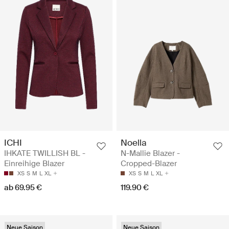
ICHI
Noella
IHKATE TWILLISH BL -
N-Mallie Blazer -
Einreihige Blazer
Cropped-Blazer
XS
S
M
L
XL
XS
S
M
L
XL
ab 69.95 €
119.90 €
Neue Saison
Neue Saison