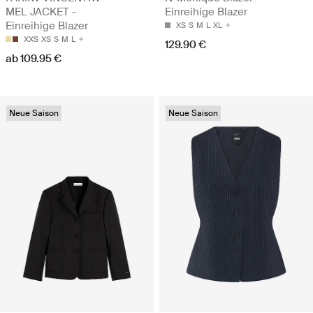
MEL JACKET -
Einreihige Blazer
Einreihige Blazer
XS
S
M
L
XL
XXS
XS
S
M
L
129.90 €
ab 109.95 €
Neue Saison
Neue Saison