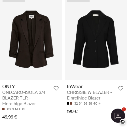
ONLY
InWear
ONLCARO-ISOLA 3/4
CHRISSIEIW BLAZER -
BLAZER TLR -
Einreihige Blazer
Einreihige Blazer
32
34
36
38
40
XS
S
M
L
XL
1
190 €
49.99 €
−