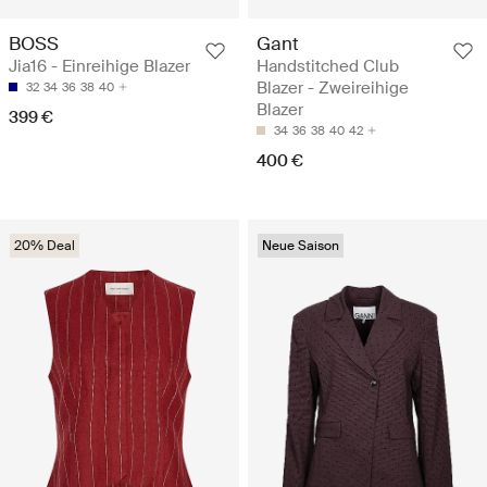
BOSS
Gant
Jia16 - Einreihige Blazer
Handstitched Club
Blazer - Zweireihige
32
34
36
38
40
Blazer
399 €
34
36
38
40
42
400 €
20% Deal
Neue Saison