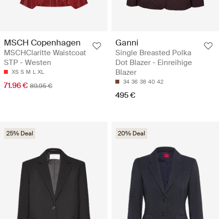
MSCH Copenhagen
Ganni
MSCHClaritte Waistcoat
Single Breasted Polka
STP - Westen
Dot Blazer - Einreihige
Blazer
XS
S
M
L
XL
34
36
38
40
42
71.96 €
89.95 €
495 €
25% Deal
20% Deal