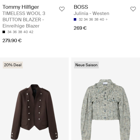
Tommy Hilfiger
BOSS
TIMELESS WOOL 3
Julinia - Westen
BUTTON BLAZER -
32
34
36
38
40
Einreihige Blazer
269 €
34
36
38
40
42
279.90 €
20% Deal
Neue Saison