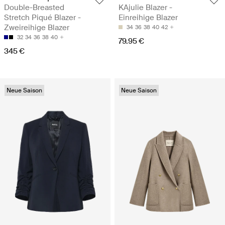
Double-Breasted
KAjulie Blazer -
Stretch Piqué Blazer -
Einreihige Blazer
Zweireihige Blazer
34
36
38
40
42
32
34
36
38
40
79.95 €
345 €
Neue Saison
Neue Saison