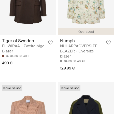
Oversized
Tiger of Sweden
Nümph
ELIWIRAA - Zweireihige
NUHARPAOVERSIZE
Blazer
BLAZER - Oversize
blazer
32
34
36
38
40
34
36
38
40
42
499 €
129.99 €
Neue Saison
Neue Saison