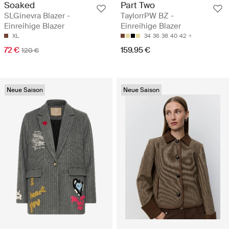
Soaked
Part Two
SLGinevra Blazer -
TaylorrPW BZ -
Einreihige Blazer
Einreihige Blazer
XL
34
36
38
40
42
72 €
159.95 €
120 €
Neue Saison
Neue Saison