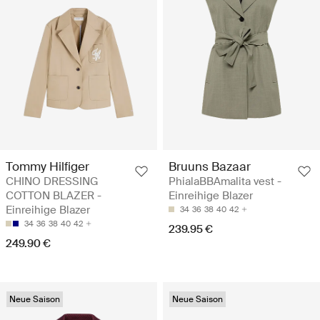
Tommy Hilfiger
Bruuns Bazaar
CHINO DRESSING
PhialaBBAmalita vest -
COTTON BLAZER -
Einreihige Blazer
Einreihige Blazer
34
36
38
40
42
34
36
38
40
42
239.95 €
249.90 €
Neue Saison
Neue Saison