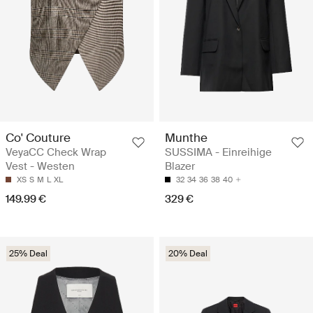
Co' Couture
Munthe
VeyaCC Check Wrap
SUSSIMA - Einreihige
Vest - Westen
Blazer
XS
S
M
L
XL
32
34
36
38
40
149.99 €
329 €
25% Deal
20% Deal