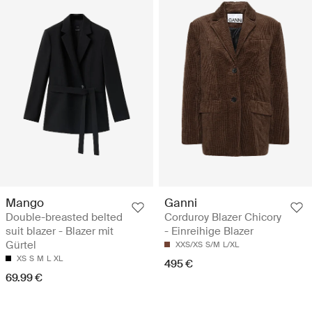
Mango
Ganni
Double-breasted belted
Corduroy Blazer Chicory
suit blazer - Blazer mit
- Einreihige Blazer
Gürtel
XXS/XS
S/M
L/XL
XS
S
M
L
XL
495 €
69.99 €