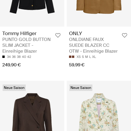
Tommy Hilfiger
ONLY
PUNTO GOLD BUTTON
ONLDIANE FAUX
SLIM JACKET -
SUEDE BLAZER CC
Einreihige Blazer
OTW - Einreihige Blazer
34
36
38
40
42
XS
S
M
L
XL
249.90 €
59.99 €
Neue Saison
Neue Saison