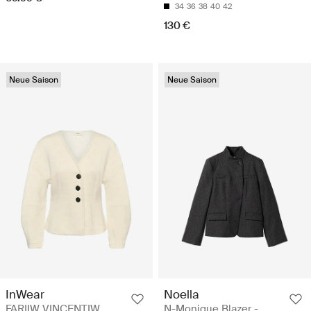
34
36
38
40
42
130 €
Neue Saison
Neue Saison
InWear
Noella
FARIIW VINCENTIW
N-Monique Blazer -