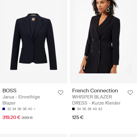
BOSS
French Connection
Jarua - Einreihige
WHISPER BLAZER
Blazer
DRESS - Kurze Kleider
32
34
36
38
40
34
36
38
40
42
319.20 €
125 €
399 €