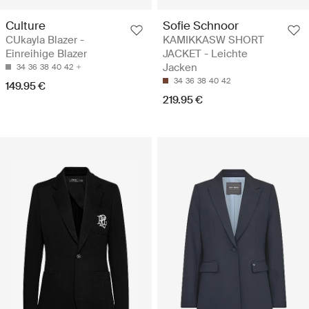
Culture
Sofie Schnoor
CUkayla Blazer -
KAMIKKASW SHORT
Einreihige Blazer
JACKET - Leichte
Jacken
34
36
38
40
42
34
36
38
40
42
149.95 €
219.95 €