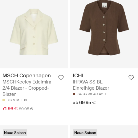
MSCH Copenhagen
ICHI
MSCHKeeley Edelmira
IHFAVA SS BL -
2/4 Blazer - Cropped-
Einreihige Blazer
Blazer
34
36
38
40
42
XS
S
M
L
XL
ab 69.95 €
71.96 €
89.95 €
Neue Saison
Neue Saison