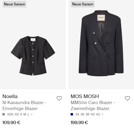
Neue Saison
Neue Saison
Noella
MOS MOSH
N-Kasaundra Blazer -
MMSilvi Caro Blazer -
Einreihige Blazer
Zweireihige Blazer
XXS
XS
S
M
L
34
36
38
40
42
109.90 €
199.99 €