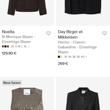
Noella
Day Birger et
N-Monique Blazer -
Mikkelsen
Einreihige Blazer
Hector - Classic
XS
S
M
L
XL
Gabardine - Einreihige
Blazer
129.90 €
32
34
36
38
40
269 €
Neue Saison