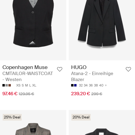
Copenhagen Muse
HUGO
CMTAILOR-WAISTCOAT
Atana-2 - Einreihige
- Westen
Blazer
XS
S
M
L
XL
32
34
36
38
40
97.46 €
239.20 €
129.95 €
299 €
25% Deal
20% Deal