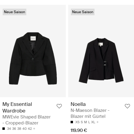
Neue Saison
Neue Saison
My Essential
Noella
Wardrobe
N-Maeson Blazer -
Blazer mit Gürtel
MWEvie Shaped Blazer
- Cropped-Blazer
XS
S
M
L
XL
34
36
38
40
42
119.90 €