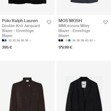
Polo Ralph Lauren
MOS MOSH
Double-Knit Jacquard
MMLeonora Miley
Blazer - Einreihige
Blazer - Einreihige
Blazer
Blazer
30
32
34
36
38
34
36
38
40
42
395 €
179.99 €