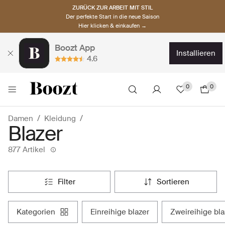
ZURÜCK ZUR ARBEIT MIT STIL
Der perfekte Start in die neue Saison
Hier klicken & einkaufen →
Boozt App
installieren
4.6
0
0
Damen
Kleidung
Blazer
877 Artikel
filter
sortieren
kategorien
einreihige blazer
zweireihige bl