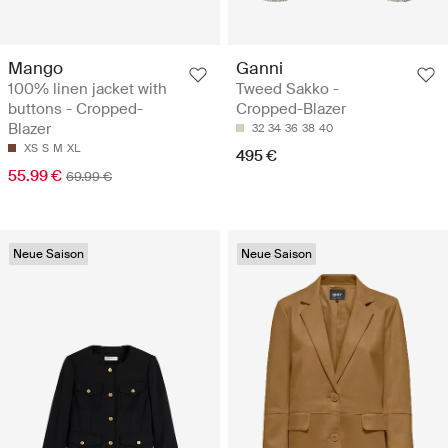
Mango
Ganni
100% linen jacket with
Tweed Sakko -
buttons - Cropped-
Cropped-Blazer
Blazer
32
34
36
38
40
XS
S
M
XL
495 €
55.99 €
69.99 €
Neue Saison
Neue Saison