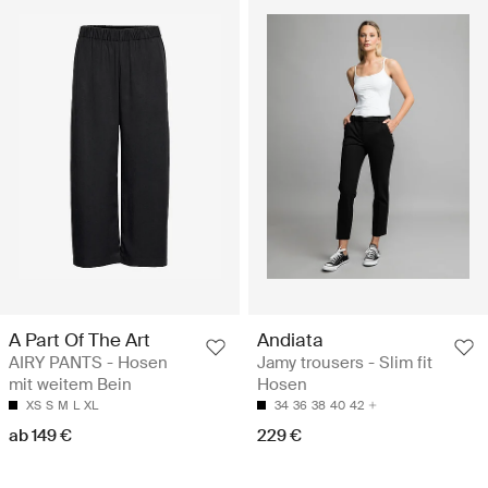
A Part Of The Art
Andiata
AIRY PANTS - Hosen
Jamy trousers - Slim fit
mit weitem Bein
Hosen
XS
S
M
L
XL
34
36
38
40
42
ab 149 €
229 €