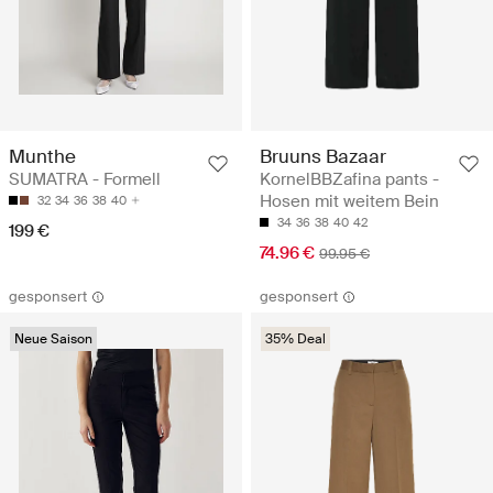
Munthe
Bruuns Bazaar
SUMATRA - Formell
KornelBBZafina pants -
Hosen mit weitem Bein
32
34
36
38
40
34
36
38
40
42
199 €
74.96 €
99.95 €
gesponsert
gesponsert
Neue Saison
35% Deal