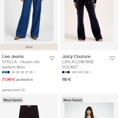
Weit
Lee Jeans
Juicy Couture
STELLA - Hosen mit
LAYLA LOW RISE
weitem Bein
POCKET
24
25
26
27
28
XXS
XS
S
M
L
71.96 €
110 €
ab 89.95 €
gesponsert
Neue Saison
Neue Saison