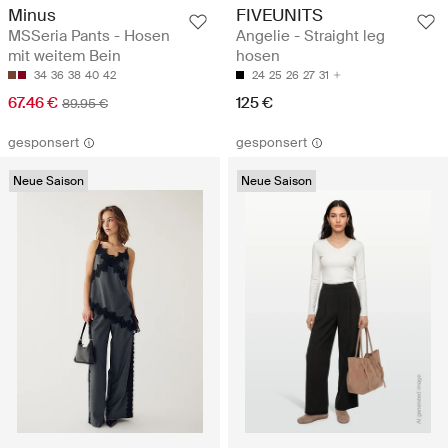
Minus
FIVEUNITS
MSSeria Pants - Hosen
Angelie - Straight leg
mit weitem Bein
hosen
34
36
38
40
42
24
25
26
27
31
67.46 €
125 €
89.95 €
gesponsert
gesponsert
Neue Saison
Neue Saison