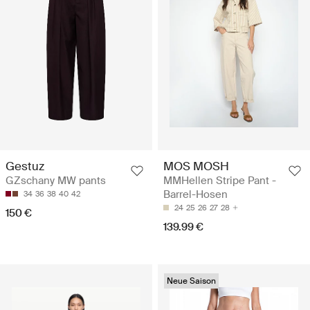
MOS MOSH
Gestuz
MMHellen Stripe Pant -
GZschany MW pants
Barrel-Hosen
34
36
38
40
42
24
25
26
27
28
150 €
139.99 €
Neue Saison