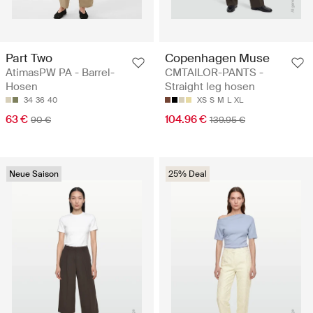
Part Two
Copenhagen Muse
AtimasPW PA - Barrel-
CMTAILOR-PANTS -
Hosen
Straight leg hosen
34
36
40
XS
S
M
L
XL
63 €
104.96 €
90 €
139.95 €
Neue Saison
25% Deal