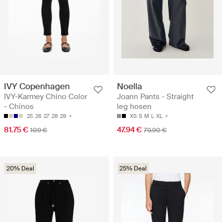
IVY Copenhagen
Noella
IVY-Karmey Chino Color
Joann Pants - Straight
- Chinos
leg hosen
25
26
27
28
29
XS
S
M
L
XL
81.75 €
47.94 €
109 €
79.90 €
20% Deal
25% Deal