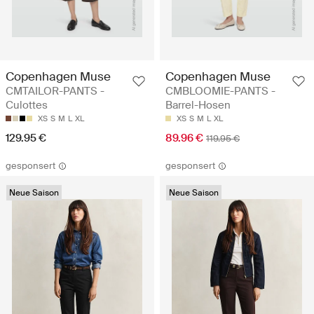
Copenhagen Muse
Copenhagen Muse
CMTAILOR-PANTS -
CMBLOOMIE-PANTS -
Culottes
Barrel-Hosen
XS
S
M
L
XL
XS
S
M
L
XL
129.95 €
89.96 €
119.95 €
gesponsert
gesponsert
Neue Saison
Neue Saison