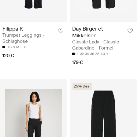
Filippa K
Day Birger et
Trumpet Leggings -
Mikkelsen
Schlaghose
Classic Lady - Classic
XS
S
M
L
XL
Gabardine - Formell
32
34
36
38
40
120 €
179 €
25% Deal