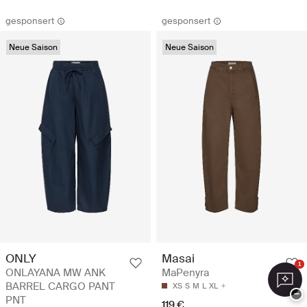
gesponsert
gesponsert
Neue Saison
Neue Saison
ONLY
Masai
1
ONLAYANA MW ANK
MaPenyra
BARREL CARGO PANT
XS
S
M
L
XL
−
PNT
119 €