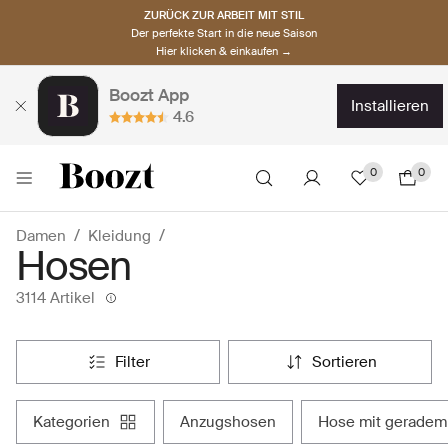
ZURÜCK ZUR ARBEIT MIT STIL
Der perfekte Start in die neue Saison
Hier klicken & einkaufen →
Boozt App
installieren
4.6
0
0
Damen
Kleidung
Hosen
3114 Artikel
filter
sortieren
kategorien
anzugshosen
hose mit geradem