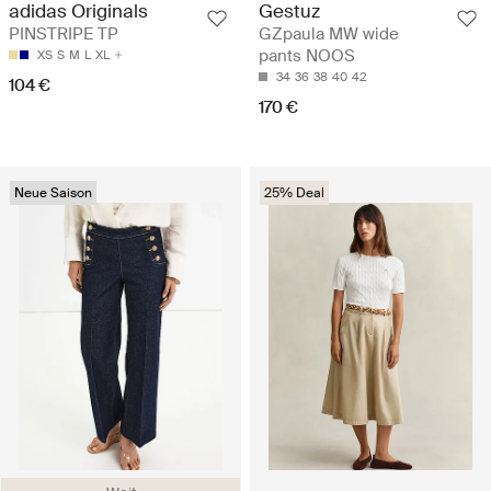
adidas Originals
Gestuz
PINSTRIPE TP
GZpaula MW wide
pants NOOS
XS
S
M
L
XL
34
36
38
40
42
104 €
170 €
Neue Saison
25% Deal