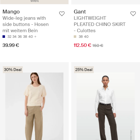
Weit
Mango
Gant
Wide-leg jeans with
LIGHTWEIGHT
side buttons - Hosen
PLEATED CHINO SKIRT
mit weitem Bein
- Culottes
32
34
36
38
40
38
40
39.99 €
112.50 €
150 €
30% Deal
25% Deal