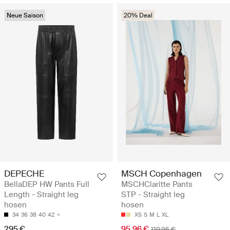
Neue Saison
20% Deal
DEPECHE
MSCH Copenhagen
BellaDEP HW Pants Full
MSCHClaritte Pants
Length - Straight leg
STP - Straight leg
hosen
hosen
34
36
38
40
42
XS
S
M
L
XL
295 €
95.96 €
119.95 €