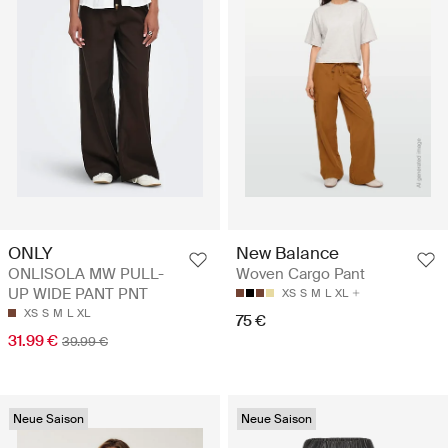
ONLY
New Balance
ONLISOLA MW PULL-
Woven Cargo Pant
UP WIDE PANT PNT
XS
S
M
L
XL
XS
S
M
L
XL
75 €
31.99 €
39.99 €
Neue Saison
Neue Saison