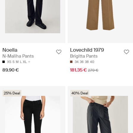
Noella
Lovechild 1979
N-Maliha Pants
Brigitta Pants
XS
S
M
L
XL
34
36
38
40
89.90 €
181.35 €
279 €
25% Deal
40% Deal