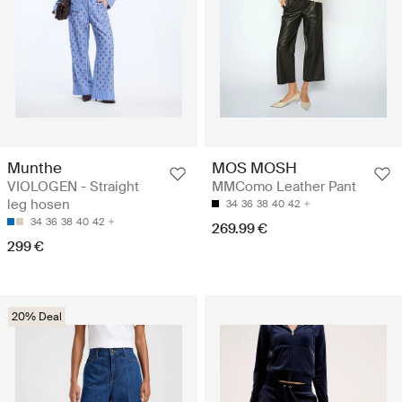
Munthe
MOS MOSH
VIOLOGEN - Straight
MMComo Leather Pant
leg hosen
34
36
38
40
42
34
36
38
40
42
269.99 €
299 €
20% Deal