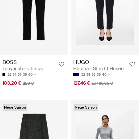
BOSS
HUGO
Tariyanah - Chinos
Hetana - Slim fit Hosen
32
34
36
38
40
32
34
36
38
40
183.20 €
127.46 €
229 €
ab 169.95 €
Neue Saison
Neue Saison