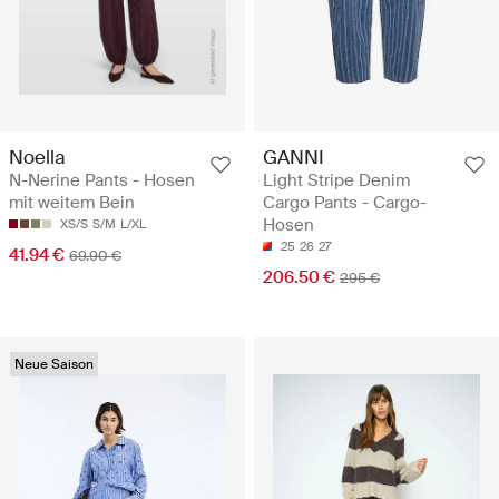
Noella
GANNI
N-Nerine Pants - Hosen
Light Stripe Denim
mit weitem Bein
Cargo Pants - Cargo-
Hosen
XS/S
S/M
L/XL
25
26
27
41.94 €
69.90 €
206.50 €
295 €
Neue Saison