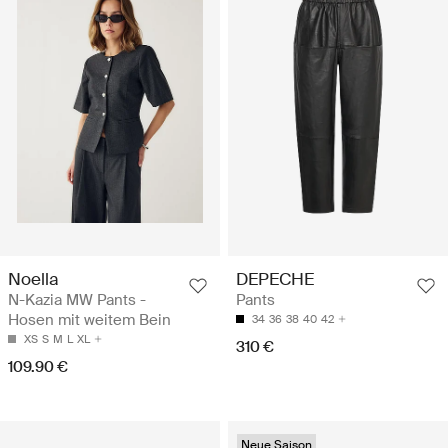
Noella
DEPECHE
N-Kazia MW Pants -
Pants
Hosen mit weitem Bein
34
36
38
40
42
XS
S
M
L
XL
310 €
109.90 €
Neue Saison