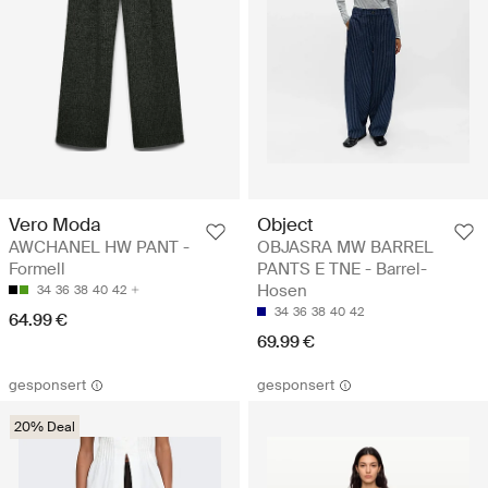
Vero Moda
Object
AWCHANEL HW PANT -
OBJASRA MW BARREL
Formell
PANTS E TNE - Barrel-
Hosen
34
36
38
40
42
34
36
38
40
42
64.99 €
69.99 €
gesponsert
gesponsert
20% Deal