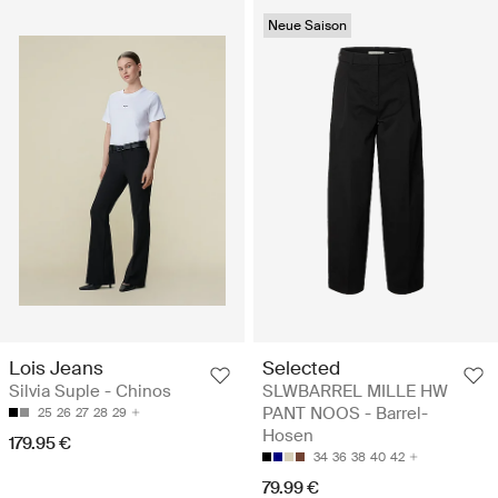
Neue Saison
Lois Jeans
Selected
Silvia Suple - Chinos
SLWBARREL MILLE HW
PANT NOOS - Barrel-
25
26
27
28
29
Hosen
179.95 €
34
36
38
40
42
79.99 €