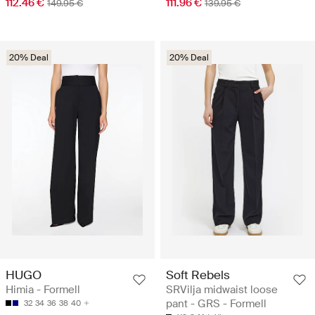
112.46 €
111.96 €
149.95 €
139.95 €
20% Deal
20% Deal
HUGO
Soft Rebels
Himia - Formell
SRVilja midwaist loose
pant - GRS - Formell
32
34
36
38
40