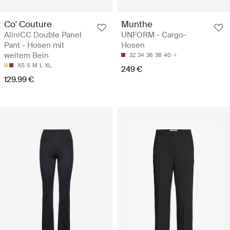
Co' Couture
Munthe
AliniCC Double Panel
UNFORM - Cargo-
Pant - Hosen mit
Hosen
weitem Bein
32
34
36
38
40
XS
S
M
L
XL
249 €
129.99 €