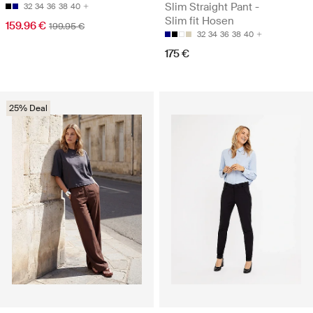
Slim Straight Pant -
32
34
36
38
40
Slim fit Hosen
159.96 €
199.95 €
32
34
36
38
40
175 €
25% Deal