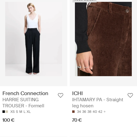
French Connection
ICHI
HARRIE SUITING
IHTAMARY PA - Straight
TROUSER - Formell
leg hosen
XS
S
M
L
XL
34
36
38
40
42
100 €
70 €