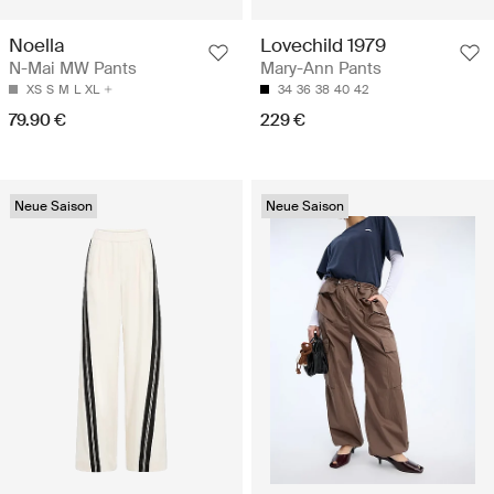
Noella
Lovechild 1979
N-Mai MW Pants
Mary-Ann Pants
XS
S
M
L
XL
34
36
38
40
42
79.90 €
229 €
Neue Saison
Neue Saison