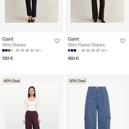
Gant
Gant
Slim Slacks
Slim Flared Slacks
34
36
38
40
42
34
36
38
40
42
130 €
160 €
40% Deal
30% Deal