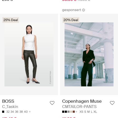
gesponsert
25% Deal
20% Deal
BOSS
Copenhagen Muse
C_Taskin
CMTAILOR-PANTS
32
34
36
38
40
XS
S
M
L
XL