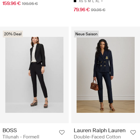
XS
S
M
L
XL
159.96 €
199.95 €
79.96 €
99.95 €
20% Deal
Neue Saison
BOSS
Lauren Ralph Lauren
Tilunah - Formell
Double-Faced Cotton