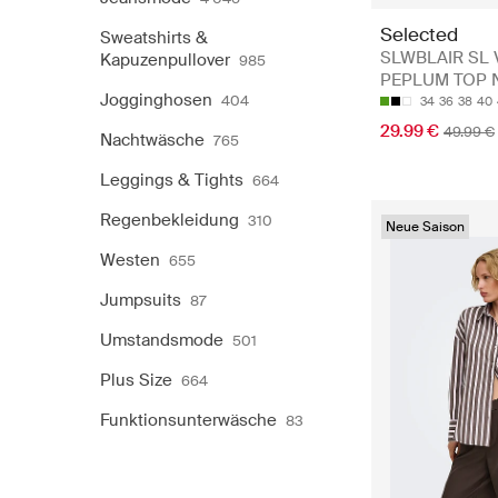
Selected
Sweatshirts &
SLWBLAIR SL 
Kapuzenpullover
985
PEPLUM TOP
Jogginghosen
404
34
36
38
40
29.99 €
49.99 €
Nachtwäsche
765
Leggings & Tights
664
Regenbekleidung
310
Neue Saison
Westen
655
Jumpsuits
87
Umstandsmode
501
Plus Size
664
Funktionsunterwäsche
83