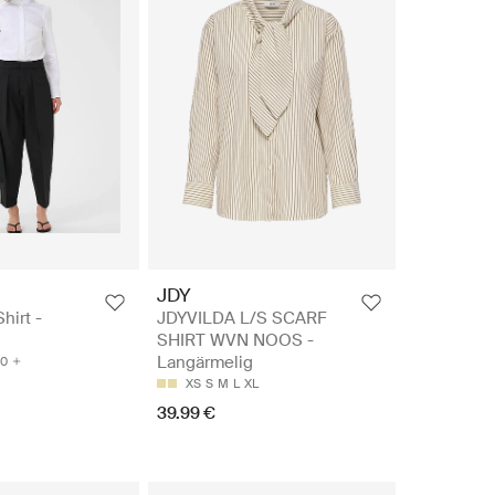
JDY
Shirt -
JDYVILDA L/S SCARF
SHIRT WVN NOOS -
Langärmelig
0
XS
S
M
L
XL
39.99 €