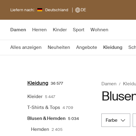
Liefern nach:
Deutschland
DE
Damen
Herren
Kinder
Sport
Wohnen
Alles anzeigen
Neuheiten
Angebote
Kleidung
Sc
Kleidung
36 577
Damen
Kleid
Bluse
Kleider
5 447
T-Shirts & Tops
4 709
Blusen & Hemden
5 034
farbe
Hemden
2 405