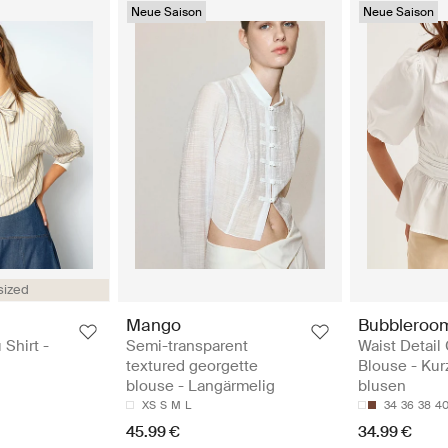
Neue Saison
Neue Saison
sized
Mango
Bubbleroo
Shirt -
Semi-transparent
Waist Detail
textured georgette
Blouse - Kur
blouse - Langärmelig
blusen
XS
S
M
L
34
36
38
4
45.99 €
34.99 €