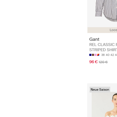
Loos
Gant
REL CLASSIC 
STRIPED SHIR
38
40
42
4
96 €
120 €
Neue Saison