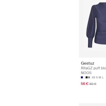
Gestuz
RifaGZ puff bl
NOOS
XS
S
M
L
56 €
80 €