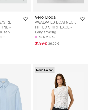
Vero Moda
S/S RE
AWALVA LS BOATNECK
 TNE -
FITTED SHIRT EXCL -
blusen
Langärmelig
42
XS
S
M
L
XL
31.99 €
39.99 €
Neue Saison