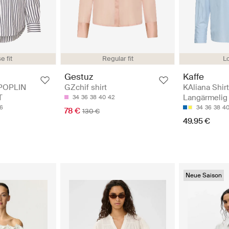
Lo
e fit
Regular fit
Kaffe
Gestuz
KAliana Shirt
POPLIN
GZchif shirt
Langärmelig
T
34
36
38
40
42
34
36
38
4
6
78 €
130 €
49.95 €
Neue Saison