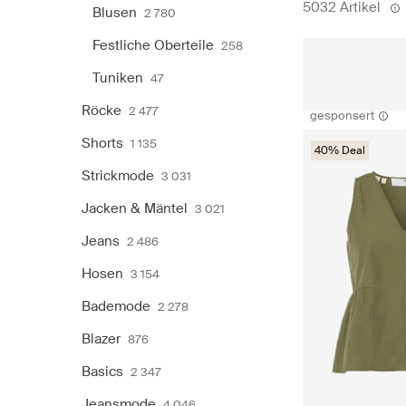
5032 Artikel
Blusen
2 780
Festliche Oberteile
258
Tuniken
47
Röcke
2 477
gesponsert
Shorts
1 135
40% Deal
Strickmode
3 031
Jacken & Mäntel
3 021
Jeans
2 486
Hosen
3 154
Bademode
2 278
Blazer
876
Basics
2 347
Jeansmode
4 046