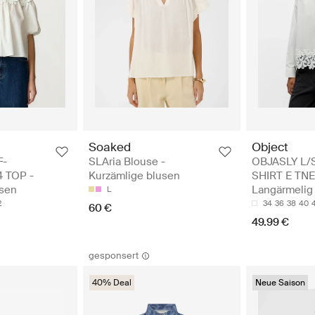
Soaked
Object
F-
SLAria Blouse -
OBJASLY L/
 TOP -
Kurzämlige blusen
SHIRT E TNE
usen
Langärmelig
L
2
34
36
38
40
60 €
49.99 €
gesponsert
40% Deal
Neue Saison