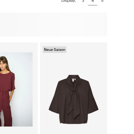
Display:
3
4
5
Neue Saison