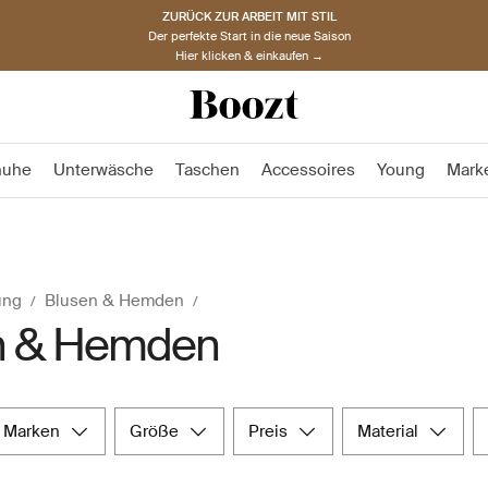
ZURÜCK ZUR ARBEIT MIT STIL
Der perfekte Start in die neue Saison
Hier klicken & einkaufen →
huhe
Unterwäsche
Taschen
Accessoires
Young
Mark
ung
Blusen & Hemden
n & Hemden
marken
größe
preis
material