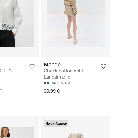
Mango
S REG.
Check cotton shirt -
 -
Langärmelig
XS
S
M
L
XL
42
39.99 €
Neue Saison