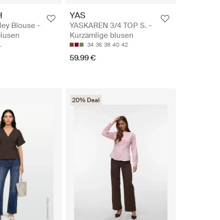
H
YAS
ey Blouse -
YASKAREN 3/4 TOP S. -
blusen
Kurzämlige blusen
L
34
36
38
40
42
59.99 €
20% Deal