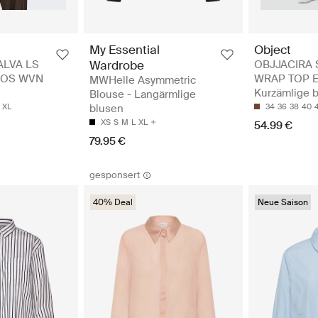
My Essential
Object
LVA LS
Wardrobe
OBJJACIRA 
OOS WVN
WRAP TOP E
MWHelle Asymmetric
Kurzämlige 
Blouse - Langärmlige
XL
blusen
34
36
38
40
XS
S
M
L
XL
54.99 €
79.95 €
gesponsert
40% Deal
Neue Saison