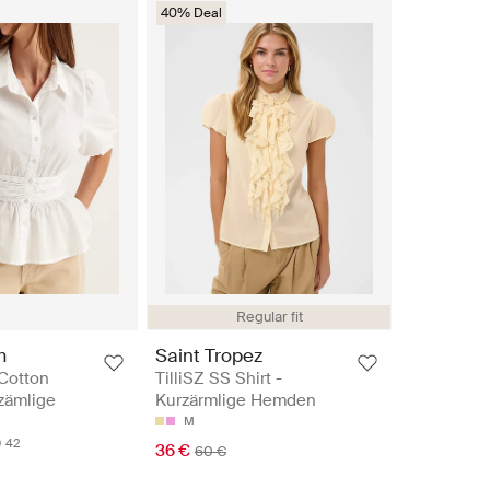
40% Deal
Regular fit
m
Saint Tropez
 Cotton
TilliSZ SS Shirt -
zämlige
Kurzärmlige Hemden
M
0
42
36 €
60 €