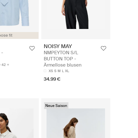
ose fit
NOISY MAY
 -
NMPEYTON S/L
BUTTON TOP -
Ärmellose blusen
0
42
XS
S
M
L
XL
34.99 €
Neue Saison