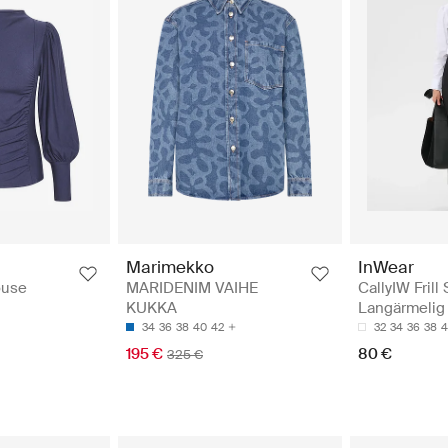
InWear
Marimekko
CallyIW Frill 
ouse
MARIDENIM VAIHE
Langärmelig
KUKKA
32
34
36
38
4
34
36
38
40
42
80 €
195 €
325 €