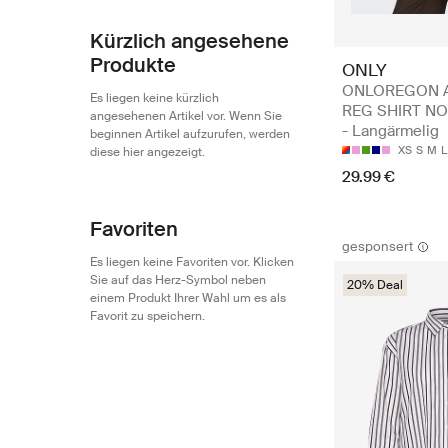
Kürzlich angesehene
Produkte
ONLY
ONLOREGON A
Es liegen keine kürzlich
REG SHIRT N
angesehenen Artikel vor. Wenn Sie
- Langärmelig
beginnen Artikel aufzurufen, werden
XS
S
M
L
diese hier angezeigt.
29.99 €
Favoriten
gesponsert
Es liegen keine Favoriten vor. Klicken
Sie auf das Herz-Symbol neben
20% Deal
einem Produkt Ihrer Wahl um es als
Favorit zu speichern.