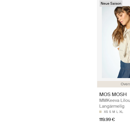
Neue Saison
Over
MOS MOSH
MMKeeva Lilou 
Langärmelig
XS
S
M
L
XL
119.99 €