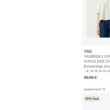
YAS
YASMANLY OF
SHOULDER 2/4
Kurzämlige bl
34
36
38
40
4
69.99 €
gesponsert
30% Deal