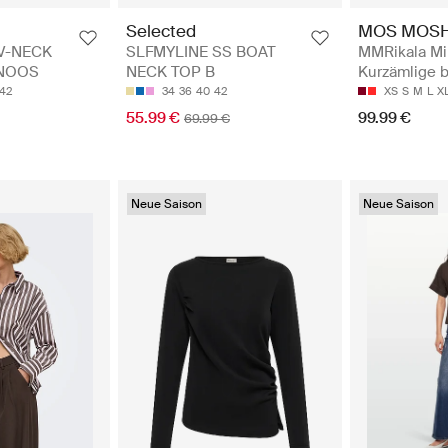
MOS MOS
Selected
MMRikala Mil
V-NECK
SLFMYLINE SS BOAT
Kurzämlige 
 NOOS
NECK TOP B
XS
S
M
L
X
42
34
36
40
42
99.99 €
55.99 €
69.99 €
Neue Saison
Neue Saison