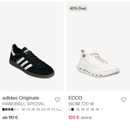
40% Deal
adidas Originals
ECCO
HANDBALL SPEZIAL
BIOM 720 W
35 1/3
36
36 2/3
37 1/3
38
35
36
37
38
39
ab 110 €
120 €
200 €