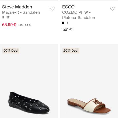
Steve Madden
ECCO
Mayzie-R - Sandalen
COZMO PF W -
Plateau-Sandalen
37
41
65.99 €
109.99 €
140 €
50% Deal
20% Deal