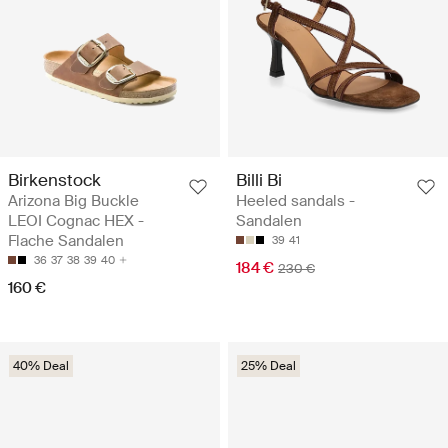
Birkenstock
Billi Bi
Arizona Big Buckle
Heeled sandals -
LEOI Cognac HEX -
Sandalen
Flache Sandalen
39
41
36
37
38
39
40
184 €
230 €
160 €
40% Deal
25% Deal