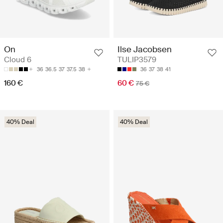
On
Ilse Jacobsen
Cloud 6
TULIP3579
36
36.5
37
37.5
38
36
37
38
41
160 €
60 €
75 €
40% Deal
40% Deal