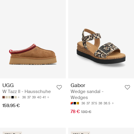
UGG
Gabor
W Tazz II - Hausschuhe
Wedge sandal -
Wedges
36
37
39
40
41
36
37
37.5
38
38.5
159.95 €
78 €
130 €