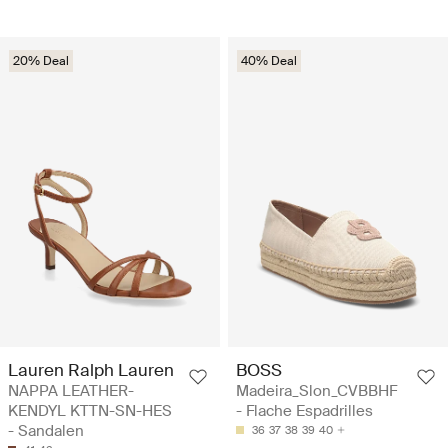
20% Deal
40% Deal
Lauren Ralph Lauren
BOSS
NAPPA LEATHER-
Madeira_Slon_CVBBHF
KENDYL KTTN-SN-HES
- Flache Espadrilles
- Sandalen
36
37
38
39
40