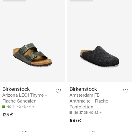
Birkenstock
Birkenstock
Arizona LEOI Thyme -
Amsterdam FE
Flache Sandalen
Anthracite - Flache
Pantoletten
40
41
42
43
44
36
37
38
40
42
125 €
100 €