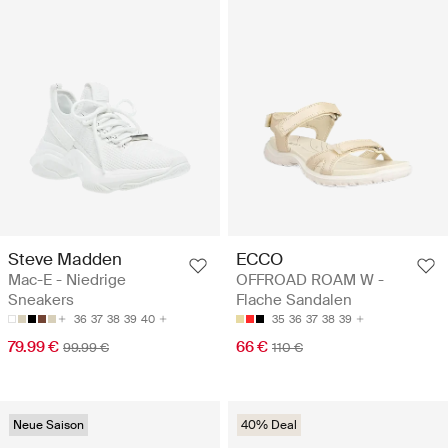
Steve Madden
ECCO
Mac-E - Niedrige
OFFROAD ROAM W -
Sneakers
Flache Sandalen
36
37
38
39
40
35
36
37
38
39
79.99 €
66 €
99.99 €
110 €
Neue Saison
40% Deal