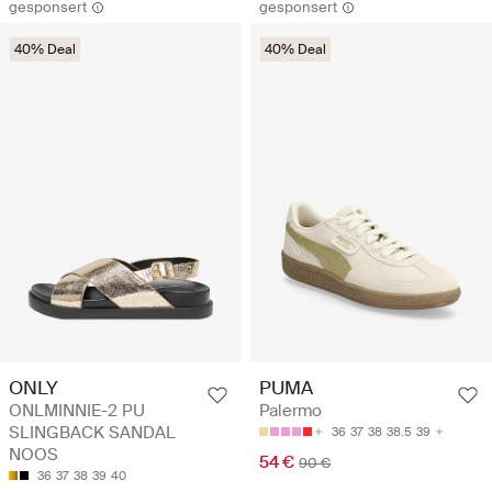
gesponsert
gesponsert
40% Deal
40% Deal
ONLY
PUMA
ONLMINNIE-2 PU
Palermo
SLINGBACK SANDAL
36
37
38
38.5
39
NOOS
54 €
90 €
36
37
38
39
40