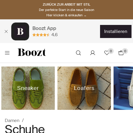
ZURÜCK ZUR ARBEIT MIT STIL
Der perfekte Start in die neue Saison
Hier klicken & einkaufen →
Boozt App
installieren
4.6
0
0
Sneaker
Loafers
Ba
Damen
Schuhe