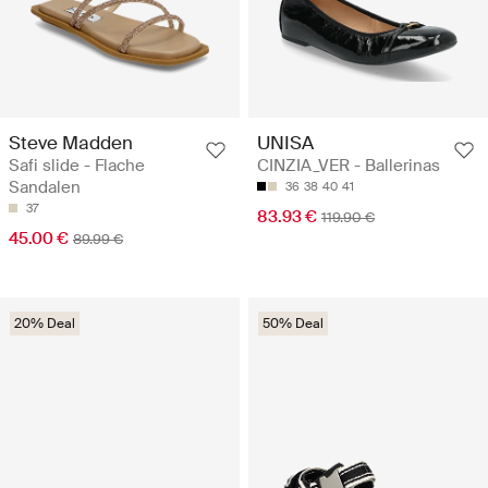
Steve Madden
UNISA
Safi slide - Flache
CINZIA_VER - Ballerinas
Sandalen
36
38
40
41
37
83.93 €
119.90 €
45.00 €
89.99 €
20% Deal
50% Deal