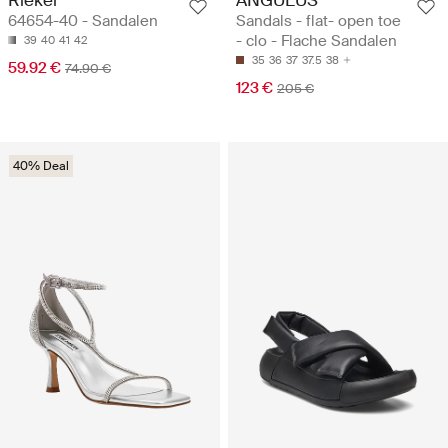
Rieker
ANGULUS
64654-40 - Sandalen
Sandals - flat- open toe
- clo - Flache Sandalen
39
40
41
42
35
36
37
37.5
38
59.92 €
74.90 €
123 €
205 €
40% Deal