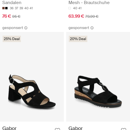
Sandalen
Mesh - Brautschuhe
36
37
39
40
41
40
41
76 €
63.99 €
95 €
79.99 €
gesponsert
gesponsert
25% Deal
20% Deal
Gabor
Gabor