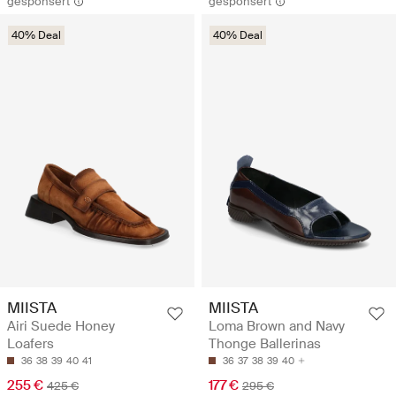
gesponsert
gesponsert
40% Deal
40% Deal
MIISTA
MIISTA
Airi Suede Honey
Loma Brown and Navy
Loafers
Thonge Ballerinas
36
38
39
40
41
36
37
38
39
40
255 €
177 €
425 €
295 €