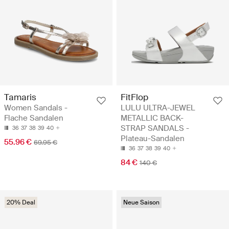
Tamaris
FitFlop
Women Sandals -
LULU ULTRA-JEWEL
Flache Sandalen
METALLIC BACK-
STRAP SANDALS -
36
37
38
39
40
Plateau-Sandalen
55.96 €
69.95 €
36
37
38
39
40
84 €
140 €
20% Deal
Neue Saison