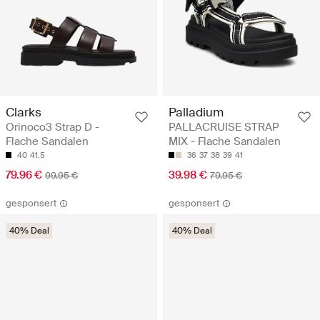
Clarks
Palladium
Orinoco3 Strap D -
PALLACRUISE STRAP
Flache Sandalen
MIX - Flache Sandalen
40
41.5
36
37
38
39
41
79.96 €
39.98 €
99.95 €
79.95 €
gesponsert
gesponsert
40% Deal
40% Deal