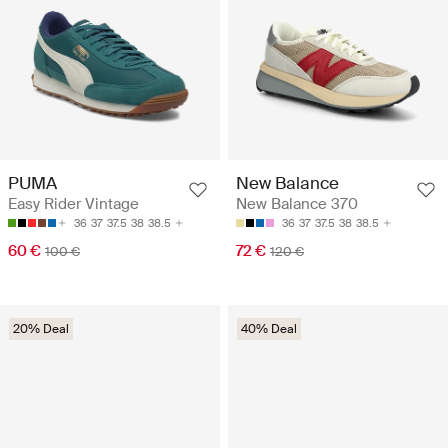
PUMA
New Balance
Easy Rider Vintage
New Balance 370
36
37
37.5
38
38.5
36
37
37.5
38
38.5
60 €
72 €
100 €
120 €
20% Deal
40% Deal