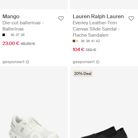
Mango
Lauren Ralph Lauren
Die-cut ballerinas -
Everley Leather-Trim
Ballerinas
Canvas Slide Sandal -
Flache Sandalen
36
37
38
36
38
41
42
23.00 €
45.99 €
104 €
130 €
gesponsert
gesponsert
20% Deal