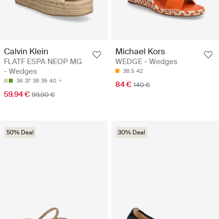
Calvin Klein
Michael Kors
FLATF ESPA NEOP MG
WEDGE - Wedges
- Wedges
38.5
42
36
37
38
39
40
84 €
140 €
59.94 €
99.90 €
50% Deal
30% Deal