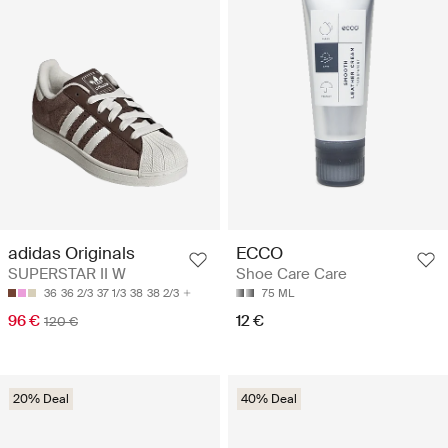
adidas Originals
ECCO
SUPERSTAR II W
Shoe Care Care
36
36 2/3
37 1/3
38
38 2/3
75 ML
96 €
12 €
120 €
20% Deal
40% Deal