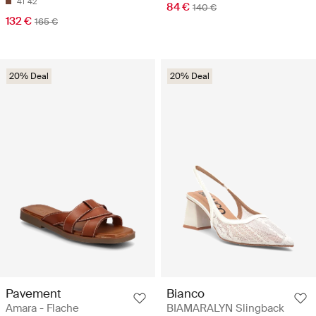
41
42
84 €
140 €
132 €
165 €
20% Deal
20% Deal
Pavement
Bianco
Amara - Flache
BIAMARALYN Slingback