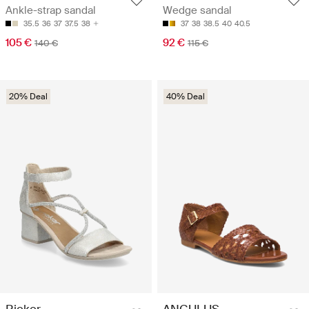
Ankle-strap sandal
Wedge sandal
35.5
36
37
37.5
38
37
38
38.5
40
40.5
105 €
92 €
140 €
115 €
20% Deal
40% Deal