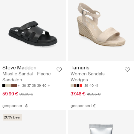
Steve Madden
Tamaris
Missile Sandal - Flache
Women Sandals -
Sandalen
Wedges
36
37
38
39
40
39
40
41
59.99 €
37.46 €
99.99 €
49.95 €
gesponsert
gesponsert
20% Deal