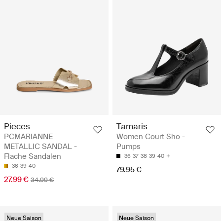
Pieces
Tamaris
PCMARIANNE
Women Court Sho -
METALLIC SANDAL -
Pumps
Flache Sandalen
36
37
38
39
40
36
39
40
79.95 €
27.99 €
34.99 €
Neue Saison
Neue Saison