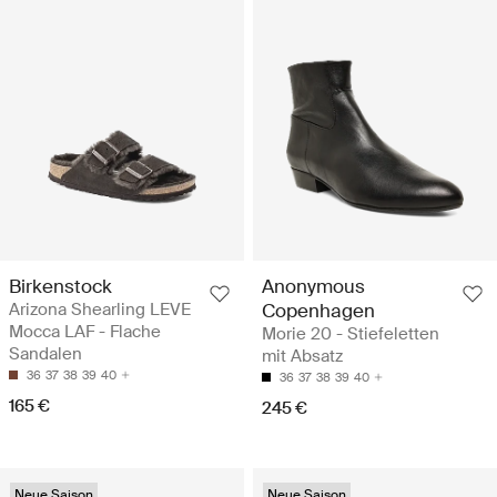
Birkenstock
Anonymous
Arizona Shearling LEVE
Copenhagen
Mocca LAF - Flache
Morie 20 - Stiefeletten
Sandalen
mit Absatz
36
37
38
39
40
36
37
38
39
40
165 €
245 €
Neue Saison
Neue Saison