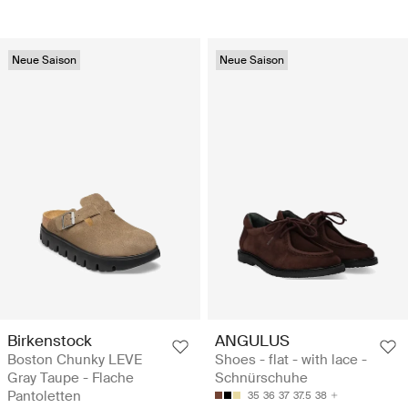
Neue Saison
Neue Saison
Birkenstock
ANGULUS
Boston Chunky LEVE
Shoes - flat - with lace -
Gray Taupe - Flache
Schnürschuhe
Pantoletten
35
36
37
37.5
38