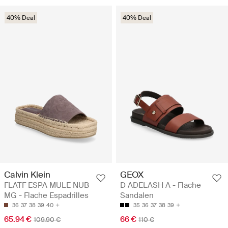
40% Deal
40% Deal
Calvin Klein
GEOX
FLATF ESPA MULE NUB
D ADELASH A - Flache
MG - Flache Espadrilles
Sandalen
36
37
38
39
40
35
36
37
38
39
65.94 €
66 €
109.90 €
110 €