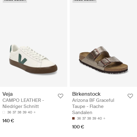
Veja
Birkenstock
CAMPO LEATHER -
Arizona BF Graceful
Niedriger Schnitt
Taupe - Flache
Sandalen
36
37
38
39
40
36
37
38
39
40
140 €
100 €