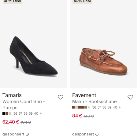
40% Deal
40% Deal
Tamaris
Pavement
Women Court Sho -
Marin - Bootsschuhe
Pumps
36
37
38
39
40
36
37
38
39
40
84 €
140 €
62.40 €
104 €
gesponsert
gesponsert