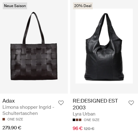
Neue Saison
20% Deal
Adax
RE:DESIGNED EST
Limona shopper Ingrid -
2003
Schultertaschen
Lyra Urban
ONE SIZE
ONE SIZE
279.90 €
96 €
120 €