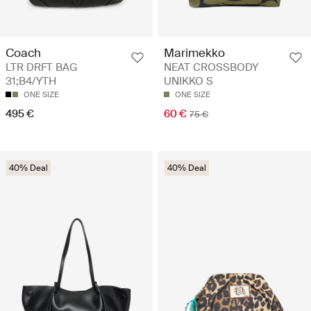
Coach
Marimekko
LTR DRFT BAG
NEAT CROSSBODY
31;B4/YTH
UNIKKO S
ONE SIZE
ONE SIZE
495 €
60 €
75 €
40% Deal
40% Deal