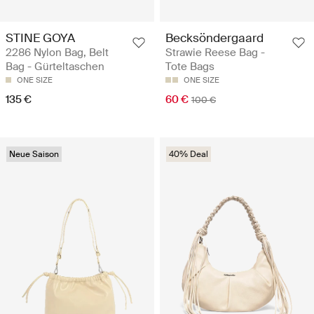
STINE GOYA
Becksöndergaard
2286 Nylon Bag, Belt
Strawie Reese Bag -
Bag - Gürteltaschen
Tote Bags
ONE SIZE
ONE SIZE
135 €
60 €
100 €
Neue Saison
40% Deal