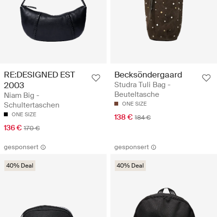
RE:DESIGNED EST
Becksöndergaard
2003
Studra Tuli Bag -
Beuteltasche
Niam Big -
Schultertaschen
ONE SIZE
ONE SIZE
138 €
184 €
136 €
170 €
gesponsert
gesponsert
40% Deal
40% Deal