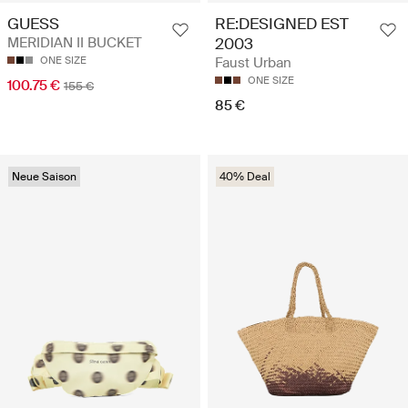
GUESS
RE:DESIGNED EST
MERIDIAN II BUCKET
2003
ONE SIZE
Faust Urban
ONE SIZE
100.75 €
155 €
85 €
Neue Saison
40% Deal