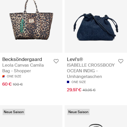
Becksöndergaard
Levi's®
Leola Canvas Camila
ISABELLE CROSSBODY
Bag - Shopper
OCEAN INDIG -
Umhängetaschen
ONE SIZE
ONE SIZE
60 €
100 €
29.97 €
49.95 €
Neue Saison
Neue Saison