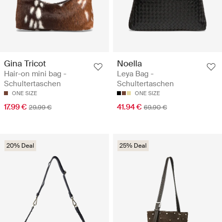
Gina Tricot
Noella
Hair-on mini bag -
Leya Bag -
Schultertaschen
Schultertaschen
ONE SIZE
ONE SIZE
17.99 €
41.94 €
29.99 €
69.90 €
20% Deal
25% Deal