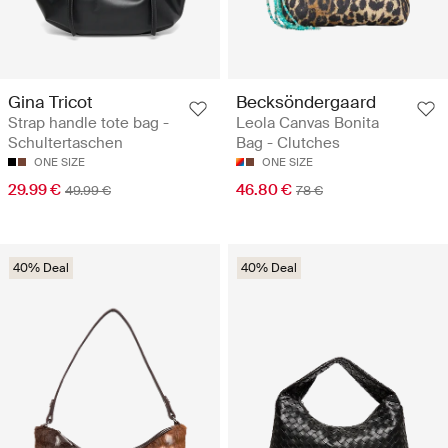
Gina Tricot
Becksöndergaard
Strap handle tote bag -
Leola Canvas Bonita
Schultertaschen
Bag - Clutches
ONE SIZE
ONE SIZE
29.99 €
46.80 €
49.99 €
78 €
40% Deal
40% Deal