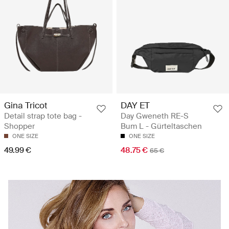
Gina Tricot
DAY ET
Detail strap tote bag -
Day Gweneth RE-S
Shopper
Bum L - Gürteltaschen
ONE SIZE
ONE SIZE
49.99 €
48.75 €
65 €