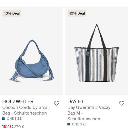
40% Deal
40% Deal
HOLZWEILER
DAY ET
Cocoon Corduroy Small
Day Gweneth J Vacay
Bag - Schultertaschen
Bag M -
Schultertaschen
ONE SIZE
ONE SIZE
162 €
270 €