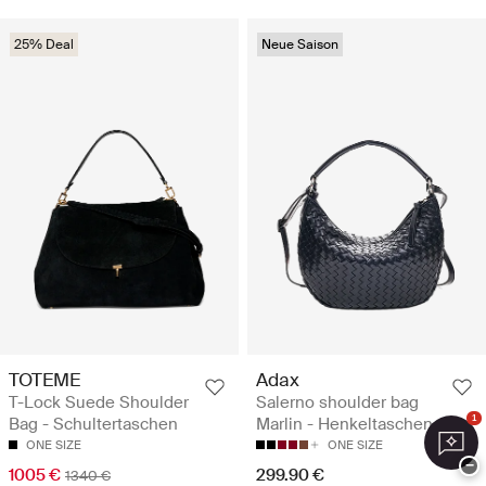
25% Deal
Neue Saison
TOTEME
Adax
T-Lock Suede Shoulder
Salerno shoulder bag
Bag - Schultertaschen
Marlin - Henkeltaschen
1
ONE SIZE
ONE SIZE
−
1005 €
299.90 €
1340 €