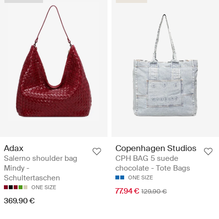
Adax
Copenhagen Studios
Salerno shoulder bag
CPH BAG 5 suede
Mindy -
chocolate - Tote Bags
Schultertaschen
ONE SIZE
ONE SIZE
77.94 €
129.90 €
369.90 €