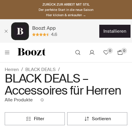
ZURÜCK ZUR ARBEIT MIT STIL
Der perfekte Start in die neue Saison
Hier klicken & einkaufen →
Boozt App
installieren
4.6
0
0
Herren
BLACK DEALS
BLACK DEALS –
Accessoires für Herren
Alle Produkte
filter
sortieren