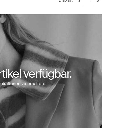
Display:
3
4
5
tikel verfügbar.
pirationen zu erhalten.