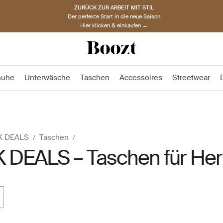
ZURÜCK ZUR ARBEIT MIT STIL
Der perfekte Start in die neue Saison
Hier klicken & einkaufen →
huhe
Unterwäsche
Taschen
Accessoires
Streetwear
K DEALS
Taschen
 DEALS – Taschen für Her