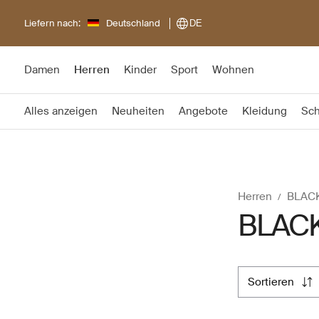
Liefern nach:
Deutschland
DE
Damen
Herren
Kinder
Sport
Wohnen
Alles anzeigen
Neuheiten
Angebote
Kleidung
Sc
Herren
BLAC
BLACK
sortieren