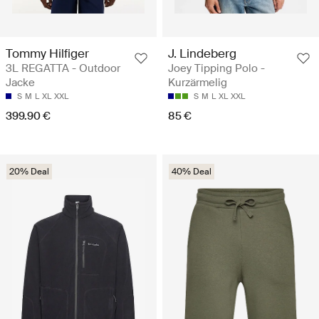
Tommy Hilfiger
J. Lindeberg
3L REGATTA - Outdoor
Joey Tipping Polo -
Jacke
Kurzärmelig
S
M
L
XL
XXL
S
M
L
XL
XXL
399.90 €
85 €
20% Deal
40% Deal