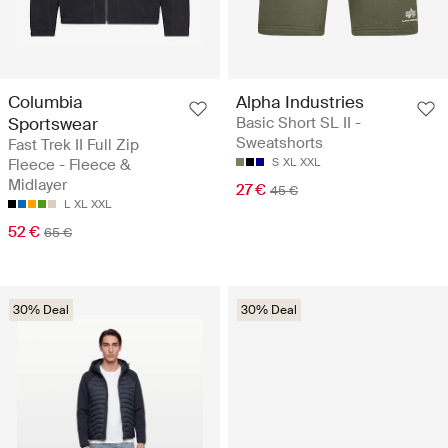
Columbia
Alpha Industries
Sportswear
Basic Short SL II -
Sweatshorts
Fast Trek II Full Zip
Fleece - Fleece &
S
XL
XXL
Midlayer
27 €
45 €
L
XL
XXL
52 €
65 €
30% Deal
30% Deal