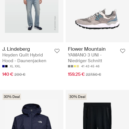
J. Lindeberg
Flower Mountain
Heyden Quilt Hybrid
YAMANO 3 UNI -
Hood - Daunenjacken
Niedriger Schnitt
XL
XXL
41
43
45
46
140 €
159.25 €
200 €
227.50 €
30% Deal
30% Deal