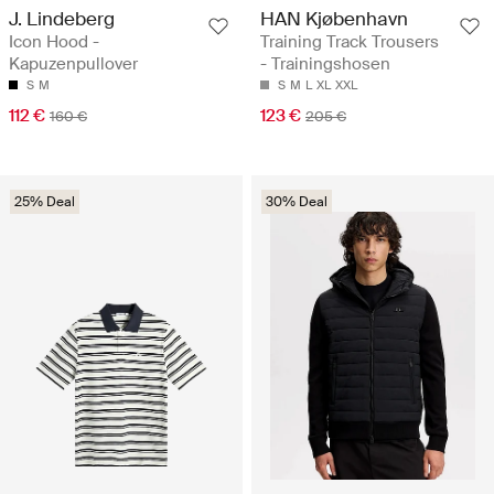
J. Lindeberg
HAN Kjøbenhavn
Icon Hood -
Training Track Trousers
Kapuzenpullover
- Trainingshosen
S
M
S
M
L
XL
XXL
112 €
123 €
160 €
205 €
25% Deal
30% Deal