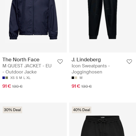
The North Face
J. Lindeberg
M QUEST JACKET - EU
Icon Sweatpants -
- Outdoor Jacke
Jogginghosen
XS
S
M
L
XL
M
91 €
91 €
130 €
130 €
30% Deal
40% Deal