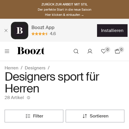
ZURÜCK ZUR ARBEIT MIT STIL
Der perfekte Start in die neue Saison
Hier klicken & einkaufen →
Boozt App
installieren
4.6
0
0
Herren
Designers
Designers sport für
Herren
28 Artikel
filter
sortieren