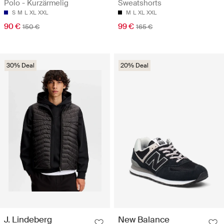
Polo - Kurzärmelig
Sweatshorts
S
M
L
XL
XXL
M
L
XL
XXL
90 €
99 €
150 €
165 €
30% Deal
20% Deal
J. Lindeberg
New Balance