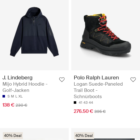
J. Lindeberg
Polo Ralph Lauren
Mijo Hybrid Hoodie -
Logan Suede-Paneled
Golf-Jacken
Trail Boot -
Schnürboots
S
M
L
XL
41
43
44
138 €
230 €
276.50 €
395 €
40% Deal
40% Deal