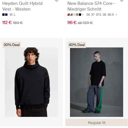
Heyden Quilt Hybrid
New Balance 574 Core -
Vest - Westen
Niedriger Schnitt
M
L
36
37
37.5
38
38.5
112 €
96 €
160 €
ab 120 €
30% Deal
40% Deal
Regular fit