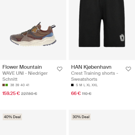
Flower Mountain
HAN Kjøbenhavn
WAVE UNI - Niedriger
Crest Training shorts -
Schnitt
Sweatshorts
38
39
40
41
S
M
L
XL
XXL
159.25 €
66 €
227.50 €
110 €
40% Deal
30% Deal