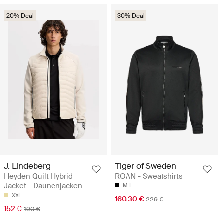
20% Deal
30% Deal
J. Lindeberg
Tiger of Sweden
Heyden Quilt Hybrid
ROAN - Sweatshirts
Jacket - Daunenjacken
M
L
XXL
160.30 €
229 €
152 €
190 €