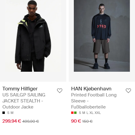
Tommy Hilfiger
HAN Kjøbenhavn
US SAILGP SAILING
Printed Football Long
JACKET STEALTH -
Sleeve -
Outdoor Jacke
Fußballoberteile
S
M
S
M
L
XL
XXL
299.94 €
90 €
499.90 €
150 €