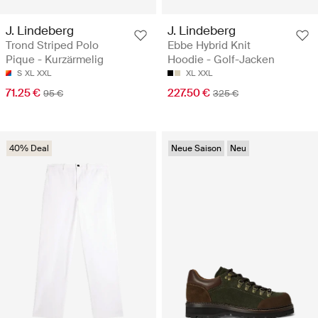
J. Lindeberg
J. Lindeberg
Trond Striped Polo
Ebbe Hybrid Knit
Pique - Kurzärmelig
Hoodie - Golf-Jacken
S
XL
XXL
XL
XXL
71.25 €
227.50 €
95 €
325 €
40% Deal
Neue Saison
Neu