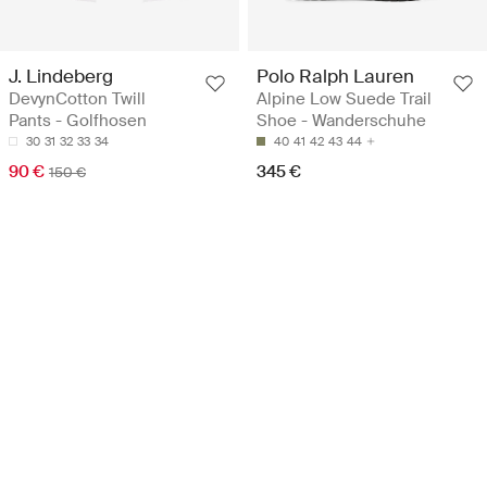
J. Lindeberg
Polo Ralph Lauren
DevynCotton Twill
Alpine Low Suede Trail
Pants - Golfhosen
Shoe - Wanderschuhe
30
31
32
33
34
40
41
42
43
44
90 €
345 €
150 €