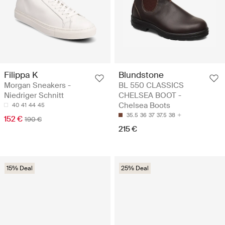
Filippa K
Blundstone
Morgan Sneakers -
BL 550 CLASSICS
Niedriger Schnitt
CHELSEA BOOT -
Chelsea Boots
40
41
44
45
35.5
36
37
37.5
38
152 €
190 €
215 €
15% Deal
25% Deal