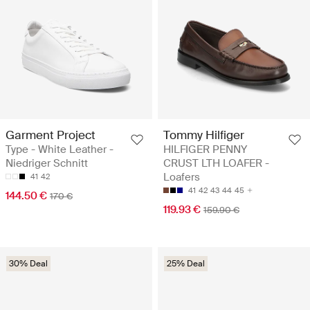
Garment Project
Tommy Hilfiger
Type - White Leather -
HILFIGER PENNY
Niedriger Schnitt
CRUST LTH LOAFER -
Loafers
41
42
41
42
43
44
45
144.50 €
170 €
119.93 €
159.90 €
30% Deal
25% Deal