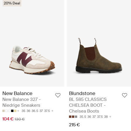
20% Deal
New Balance
Blundstone
New Balance 327 -
BL 585 CLASSICS
Niedrige Sneakers
CHELSEA BOOT -
Chelsea Boots
35
36
36.5
37
37.5
35.5
36
37
37.5
38
104 €
130 €
215 €