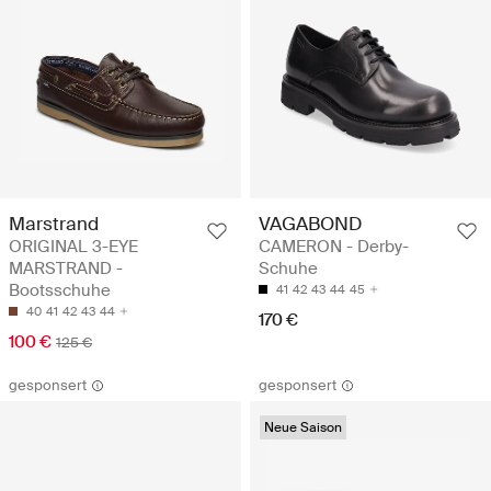
Marstrand
VAGABOND
ORIGINAL 3-EYE
CAMERON - Derby-
MARSTRAND -
Schuhe
Bootsschuhe
41
42
43
44
45
40
41
42
43
44
170 €
100 €
125 €
gesponsert
gesponsert
Neue Saison