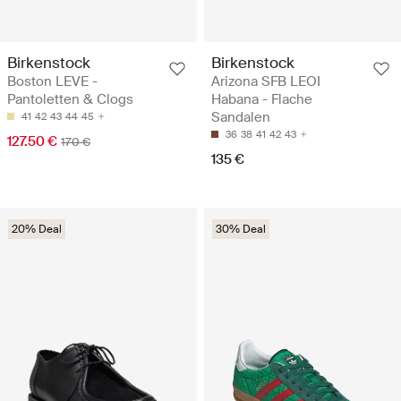
Birkenstock
Birkenstock
Boston LEVE -
Arizona SFB LEOI
Pantoletten & Clogs
Habana - Flache
Sandalen
41
42
43
44
45
36
38
41
42
43
127.50 €
170 €
135 €
20% Deal
30% Deal