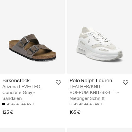
Birkenstock
Polo Ralph Lauren
Arizona LEVE/LEOI
LEATHER/KNIT-
Concrete Gray -
BOERUM KNIT-SK-LTL -
Sandalen
Niedriger Schnitt
41
42
43
44
45
42
43
44
45
46
125 €
165 €