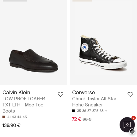
Calvin Klein
Converse
LOW PROF LOAFER
Chuck Taylor All Star -
TXT LTH - Moc-Toe
Hohe Sneaker
Boots
35
36
37
37.5
38
41
43
44
45
72 €
1
90 €
139.90 €
−