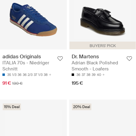
BUYERS' PICK
adidas Originals
Dr. Martens
ITALIA 70s - Niedriger
Adrian Black Polished
Schnitt
Smooth - Loafers
35 1/3
36
36 2/3
37 1/3
38
36
37
38
39
40
91 €
195 €
130 €
15% Deal
20% Deal