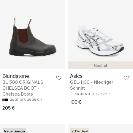
Neutral
Blundstone
Asics
BL 500 ORIGINALS
GEL-1130 - Niedriger
CHELSEA BOOT -
Schnitt
Chelsea Boots
40
40.5
41.5
42
42.5
36
37
37.5
38
38.5
100 €
205 €
Neue Saison
20% Deal