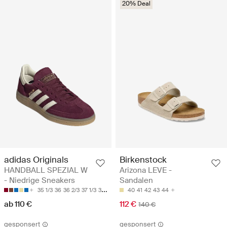
20% Deal
adidas Originals
Birkenstock
HANDBALL SPEZIAL W
Arizona LEVE -
- Niedrige Sneakers
Sandalen
35 1/3
36
36 2/3
37 1/3
38
40
41
42
43
44
ab 110 €
112 €
140 €
gesponsert
gesponsert