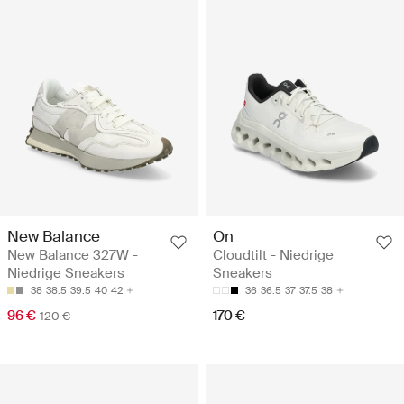
New Balance
On
New Balance 327W -
Cloudtilt - Niedrige
Niedrige Sneakers
Sneakers
38
38.5
39.5
40
42
36
36.5
37
37.5
38
96 €
170 €
120 €