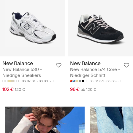
New Balance
New Balance
New Balance 530 -
New Balance 574 Core -
Niedrige Sneakers
Niedriger Schnitt
36
37
37.5
38
38.5
36
37
37.5
38
38.5
102 €
96 €
120 €
ab 120 €