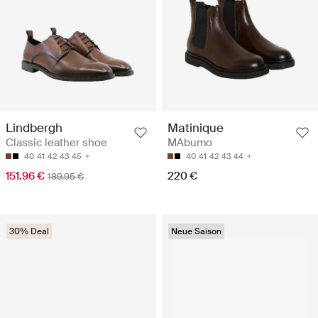
Lindbergh
Matinique
Classic leather shoe
MAbumo
40
41
42
43
45
40
41
42
43
44
151.96 €
220 €
189.95 €
30% Deal
Neue Saison