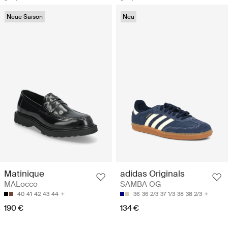
Neue Saison
Neu
Matinique
adidas Originals
MALocco
SAMBA OG
40
41
42
43
44
36
36 2/3
37 1/3
38
38 2/3
190 €
134 €