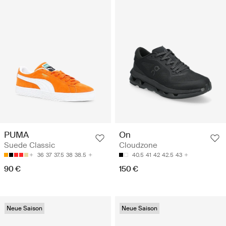
PUMA
On
Suede Classic
Cloudzone
36
37
37.5
38
38.5
40.5
41
42
42.5
43
90 €
150 €
Neue Saison
Neue Saison