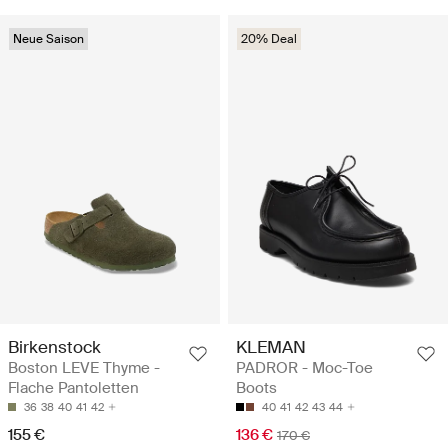
Neue Saison
20% Deal
Birkenstock
KLEMAN
Boston LEVE Thyme -
PADROR - Moc-Toe
Flache Pantoletten
Boots
36
38
40
41
42
40
41
42
43
44
155 €
136 €
170 €