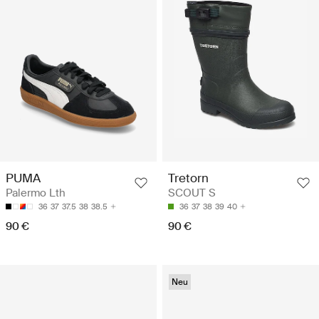
PUMA
Tretorn
Palermo Lth
SCOUT S
36
37
37.5
38
38.5
36
37
38
39
40
90 €
90 €
Neu