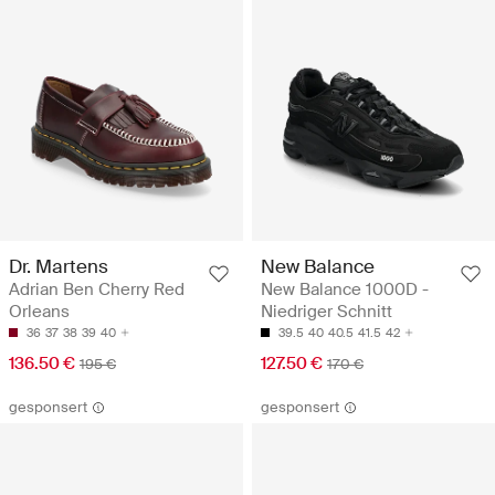
Dr. Martens
New Balance
Adrian Ben Cherry Red
New Balance 1000D -
Orleans
Niedriger Schnitt
36
37
38
39
40
39.5
40
40.5
41.5
42
136.50 €
127.50 €
195 €
170 €
gesponsert
gesponsert