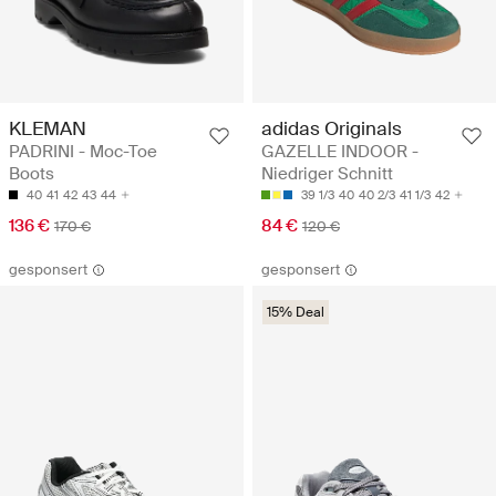
KLEMAN
adidas Originals
PADRINI - Moc-Toe
GAZELLE INDOOR -
Boots
Niedriger Schnitt
40
41
42
43
44
39 1/3
40
40 2/3
41 1/3
42
136 €
84 €
170 €
120 €
gesponsert
gesponsert
15% Deal