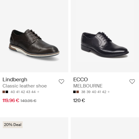
Lindbergh
ECCO
Classic leather shoe
MELBOURNE
40
41
42
43
44
38
39
40
41
42
119.96 €
120 €
149.95 €
20% Deal