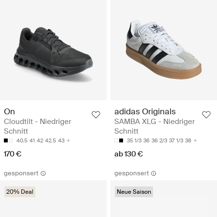
On
adidas Originals
Cloudtilt - Niedriger
SAMBA XLG - Niedriger
Schnitt
Schnitt
40.5
41
42
42.5
43
35 1/3
36
36 2/3
37 1/3
38
170 €
ab 130 €
gesponsert
gesponsert
20% Deal
Neue Saison