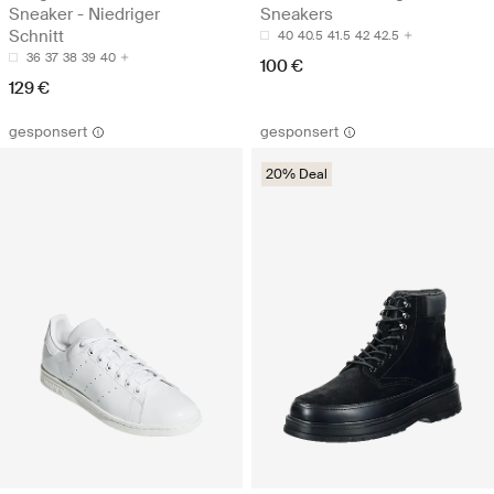
Sneaker - Niedriger
Sneakers
Schnitt
40
40.5
41.5
42
42.5
36
37
38
39
40
100 €
129 €
gesponsert
gesponsert
20% Deal