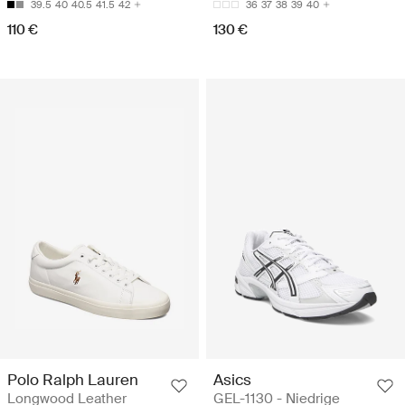
39.5
40
40.5
41.5
42
36
37
38
39
40
110 €
130 €
Polo Ralph Lauren
Asics
Longwood Leather
GEL-1130 - Niedrige