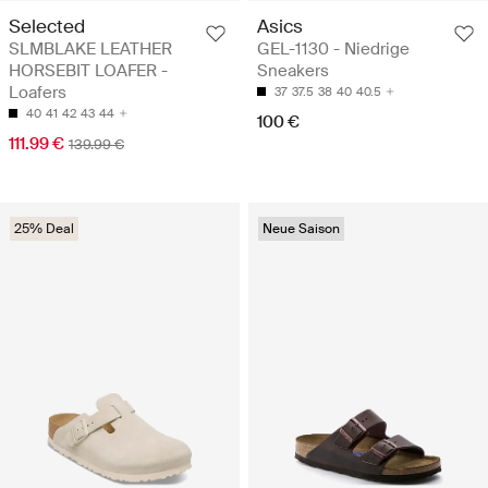
Selected
Asics
SLMBLAKE LEATHER
GEL-1130 - Niedrige
HORSEBIT LOAFER -
Sneakers
Loafers
37
37.5
38
40
40.5
40
41
42
43
44
100 €
111.99 €
139.99 €
25% Deal
Neue Saison