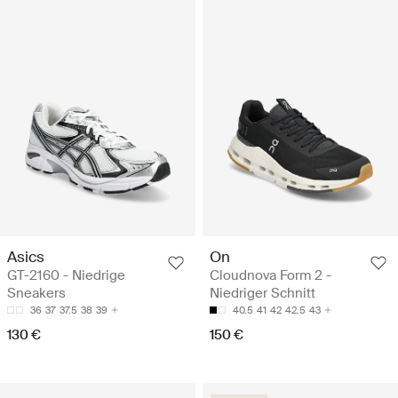
Asics
On
GT-2160 - Niedrige
Cloudnova Form 2 -
Sneakers
Niedriger Schnitt
36
37
37.5
38
39
40.5
41
42
42.5
43
130 €
150 €