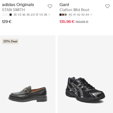
adidas Originals
Gant
STAN SMITH
Clafton Mid Boot
35 1/3
36
36 2/3
37 1/3
38
40
41
42
43
44
129 €
135.96 €
169.95 €
20% Deal