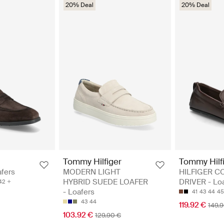
20% Deal
20% Deal
Tommy Hilfiger
Tommy Hilf
fers
MODERN LIGHT
HILFIGER C
HYBRID SUEDE LOAFER
DRIVER - Lo
42
- Loafers
41
43
44
45
43
44
119.92 €
149.
103.92 €
129.90 €