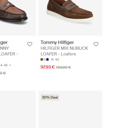
iger
Tommy Hilfiger
ENNY
HILFIGER MIX NUBUCK
LOAFER -
LOAFER - Loafers
41
42
44
45
97.93 €
139.90 €
90 €
30% Deal