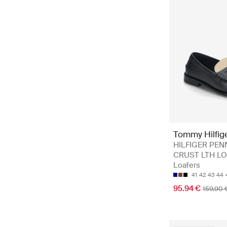
Tommy Hilfig
HILFIGER PEN
CRUST LTH LO
Loafers
41
42
43
44
95.94 €
159.90 