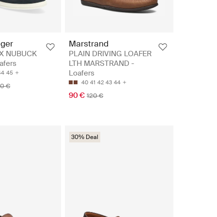
iger
Marstrand
IX NUBUCK
PLAIN DRIVING LOAFER
afers
LTH MARSTRAND -
Loafers
44
45
40
41
42
43
44
90 €
90 €
120 €
30% Deal