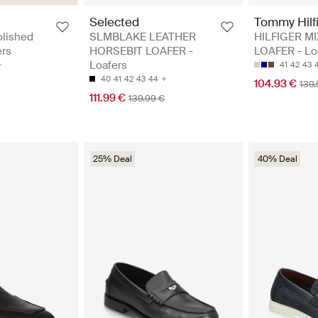
Selected
Tommy Hilf
olished
SLMBLAKE LEATHER
HILFIGER M
ers
HORSEBIT LOAFER -
LOAFER - Lo
Loafers
41
42
43
40
41
42
43
44
104.93 €
139.
111.99 €
139.99 €
25% Deal
40% Deal