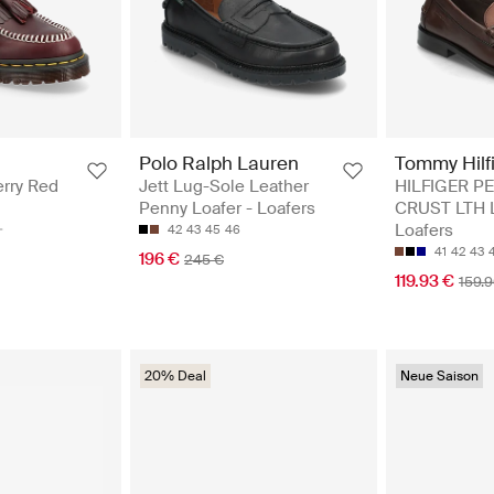
Polo Ralph Lauren
Tommy Hilf
rry Red
Jett Lug-Sole Leather
HILFIGER P
Penny Loafer - Loafers
CRUST LTH 
Loafers
42
43
45
46
41
42
43
196 €
245 €
119.93 €
159.
20% Deal
Neue Saison