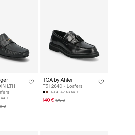
iger
TGA by Ahler
OIN LTH
T51 2640 - Loafers
afers
40
41
42
43
44
44
140 €
175 €
90 €