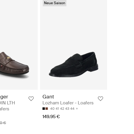
Neue Saison
iger
Gant
OIN LTH
Lozham Loafer - Loafers
afers
40
41
42
43
44
149.95 €
90 €