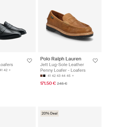
Polo Ralph Lauren
Loafers
Jett Lug-Sole Leather
Penny Loafer - Loafers
41
42
41
42
43
44
45
171.50 €
245 €
20% Deal