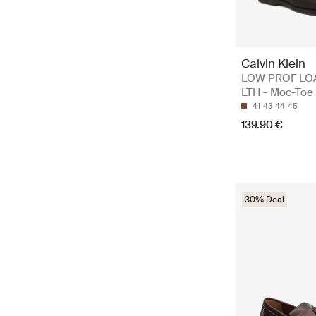
Calvin Klein
LOW PROF LO
LTH - Moc-Toe
41
43
44
45
139.90 €
30% Deal