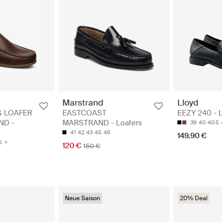
Marstrand
Lloyd
G LOAFER
EASTCOAST
EEZY 240 - 
ND -
MARSTRAND - Loafers
39
40
40.5
41
42
43
45
46
149.90 €
5
120 €
150 €
Neue Saison
20% Deal