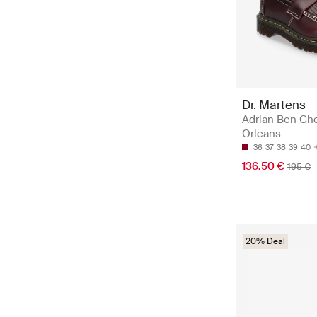
Dr. Martens
Adrian Ben Che
Orleans
36
37
38
39
40
136.50 €
195 €
20% Deal