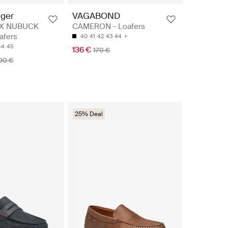
iger
VAGABOND
IX NUBUCK
CAMERON - Loafers
afers
40
41
42
43
44
44
45
136 €
170 €
90 €
25% Deal