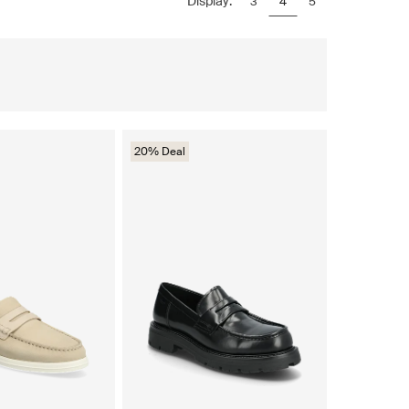
Display:
3
4
5
20% Deal