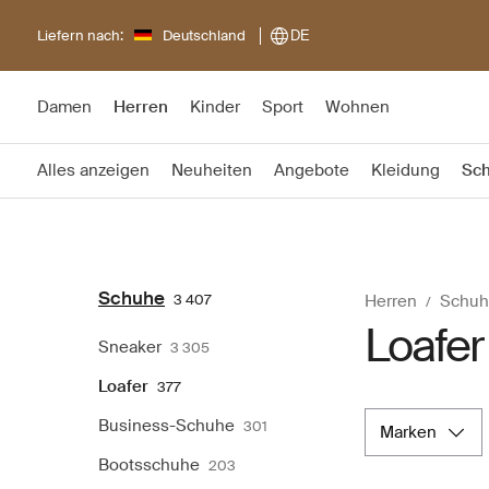
Liefern nach:
Deutschland
DE
Damen
Herren
Kinder
Sport
Wohnen
Alles anzeigen
Neuheiten
Angebote
Kleidung
Sc
Schuhe
3 407
Herren
Schuh
Loafer
Sneaker
3 305
Loafer
377
Business-Schuhe
301
marken
Bootsschuhe
203