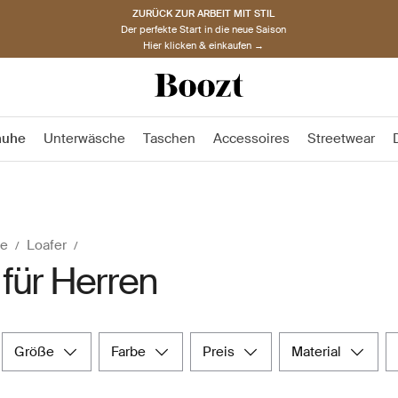
ZURÜCK ZUR ARBEIT MIT STIL
Der perfekte Start in die neue Saison
Hier klicken & einkaufen →
huhe
Unterwäsche
Taschen
Accessoires
Streetwear
e
Loafer
 für Herren
größe
farbe
preis
material