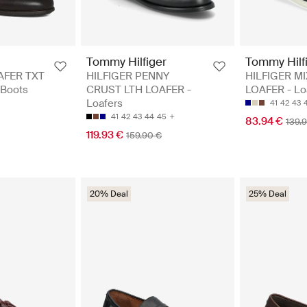
Tommy Hilfiger
Tommy Hilf
AFER TXT
HILFIGER PENNY
HILFIGER M
 Boots
CRUST LTH LOAFER -
LOAFER - Lo
Loafers
41
42
43
41
42
43
44
45
83.94 €
139.
119.93 €
159.90 €
20% Deal
25% Deal