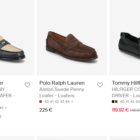
er
Polo Ralph Lauren
Tommy Hilf
NY
Alston Suede Penny
HILFIGER C
AFER -
Loafer - Loafers
DRIVER - Lo
40
41
42
43
44
40
41
42
43
45
225 €
119.92 €
149.
€