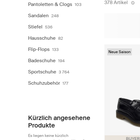
378 Artikel
Pantoletten & Clogs
103
Sandalen
248
Stiefel
536
Hausschuhe
82
Flip-Flops
133
Neue Saison
Badeschuhe
194
Sportschuhe
3 764
Schuhzubehör
177
Kürzlich angesehene
Produkte
Es liegen keine kürzlich
BUYERS