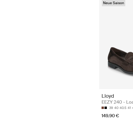
Neue Saison
Lloyd
EEZY 240 - Loa
39
40
40.5
41
149.90 €