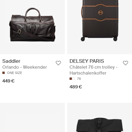
Saddler
DELSEY PARIS
Orlando - Weekender
Châtelet 76 cm trolley -
Hartschalenkoffer
ONE SIZE
76
449 €
489 €