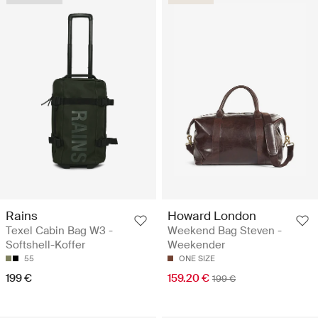
Rains
Howard London
Texel Cabin Bag W3 -
Weekend Bag Steven -
Softshell-Koffer
Weekender
55
ONE SIZE
199 €
159.20 €
199 €