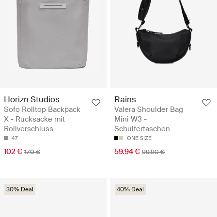
Horizn Studios
Rains
Sofo Rolltop Backpack
Valera Shoulder Bag
X - Rucksäcke mit
Mini W3 -
Rollverschluss
Schultertaschen
47
ONE SIZE
102 €
59.94 €
170 €
99.90 €
30% Deal
40% Deal