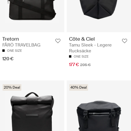
Côte & Ciel
Tretorn
Tamu Sleek - Legere
FÅRÖ TRAVELBAG
Rucksäcke
ONE SIZE
ONE SIZE
120 €
177 €
295 €
20% Deal
40% Deal