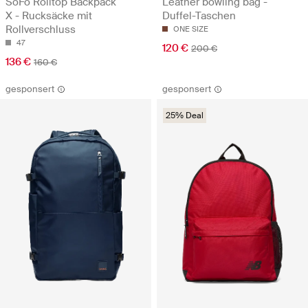
SoFo Rolltop Backpack
Leather bowling bag -
X - Rucksäcke mit
Duffel-Taschen
Rollverschluss
ONE SIZE
47
120 €
200 €
136 €
160 €
gesponsert
gesponsert
25% Deal