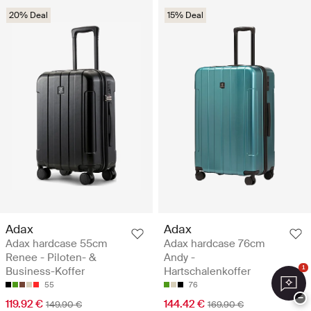
20% Deal
15% Deal
Adax
Adax
Adax hardcase 55cm
Adax hardcase 76cm
Renee - Piloten- &
Andy -
1
Business-Koffer
Hartschalenkoffer
55
76
−
119.92 €
144.42 €
149.90 €
169.90 €