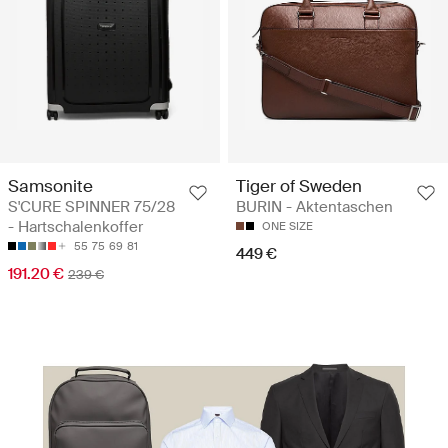
Samsonite
Tiger of Sweden
S'CURE SPINNER 75/28
BURIN - Aktentaschen
- Hartschalenkoffer
ONE SIZE
55
75
69
81
449 €
191.20 €
239 €
Clever reisen. Stilvoll reisen