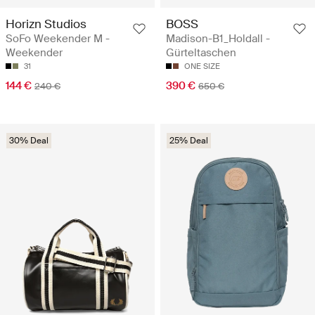
Horizn Studios
BOSS
SoFo Weekender M -
Madison-B1_Holdall -
Weekender
Gürteltaschen
31
ONE SIZE
144 €
390 €
240 €
650 €
30% Deal
25% Deal