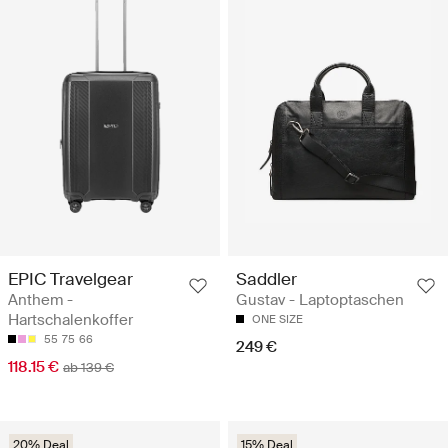
EPIC Travelgear
Saddler
Anthem -
Gustav - Laptoptaschen
Hartschalenkoffer
ONE SIZE
55
75
66
249 €
118.15 €
ab 139 €
20% Deal
15% Deal