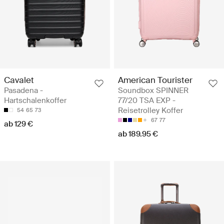
Cavalet
American Tourister
Pasadena -
Soundbox SPINNER
Hartschalenkoffer
77/20 TSA EXP -
Reisetrolley Koffer
54
65
73
67
77
ab 129 €
ab 189.95 €