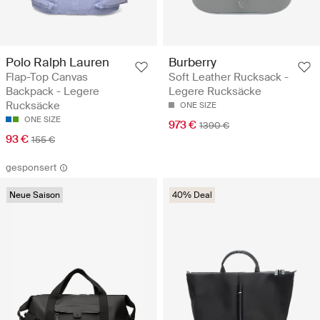
Polo Ralph Lauren
Burberry
Flap-Top Canvas
Soft Leather Rucksack -
Backpack - Legere
Legere Rucksäcke
Rucksäcke
ONE SIZE
ONE SIZE
973 €
1390 €
93 €
155 €
gesponsert
Neue Saison
40% Deal