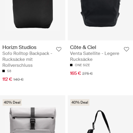
Horizn Studios
Côte & Ciel
Sofo Rolltop Backpack -
Venta Satellite - Legere
Rucksäcke mit
Rucksäcke
Rollverschluss
ONE SIZE
58
165 €
275 €
112 €
140 €
40% Deal
40% Deal