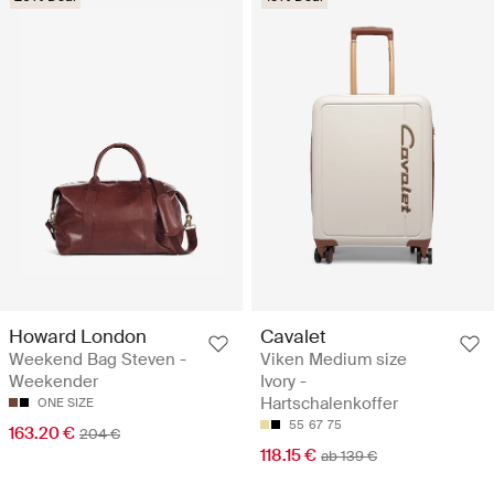
Howard London
Cavalet
Weekend Bag Steven -
Viken Medium size
Weekender
Ivory -
Hartschalenkoffer
ONE SIZE
55
67
75
163.20 €
204 €
118.15 €
ab 139 €