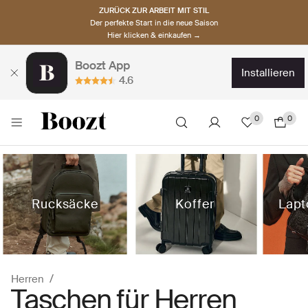
ZURÜCK ZUR ARBEIT MIT STIL
Der perfekte Start in die neue Saison
Hier klicken & einkaufen →
Boozt App
installieren
4.6
0
0
Rucksäcke
Koffer
Lapt
Herren
Taschen für Herren