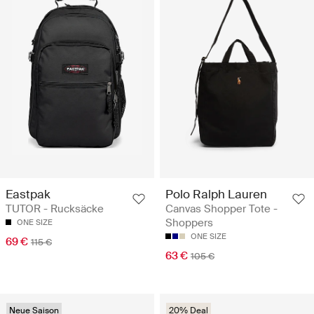
Eastpak
Polo Ralph Lauren
TUTOR - Rucksäcke
Canvas Shopper Tote -
Shoppers
ONE SIZE
ONE SIZE
69 €
115 €
63 €
105 €
Neue Saison
20% Deal