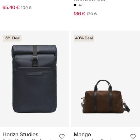
47
65.40 €
109 €
136 €
170 €
15% Deal
40% Deal
Horizn Studios
Mango