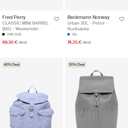
Fred Perry
Beckmann Norway
CLASSIC MINI BARREL
Urban 30L - Petrol -
BAG - Weekender
Rucksäcke
ONE SIZE
30L
69.30 €
74.25 €
99 €
99 €
40% Deal
30% Deal