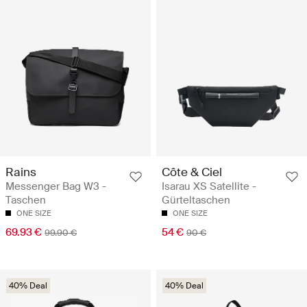
Rains
Côte & Ciel
Messenger Bag W3 -
Isarau XS Satellite -
Taschen
Gürteltaschen
ONE SIZE
ONE SIZE
69.93 €
54 €
99.90 €
90 €
40% Deal
40% Deal