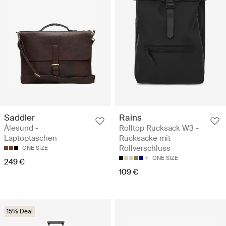
Saddler
Rains
Ålesund -
Rolltop Rucksack W3 -
Laptoptaschen
Rucksäcke mit
Rollverschluss
ONE SIZE
ONE SIZE
249 €
109 €
15% Deal