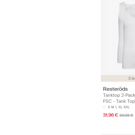
2-p
Resteröds
Tanktop 2-Pac
FSC - Tank To
S
M
L
XL
XXL
31.96 €
39.95 €