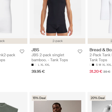
ack
2-pack
JBS
Bread & Bo
nk2-pack
JBS 2-pack singlet
2-Pack Tank 
ops
bamboo. - Tank Tops
Tank Tops
L
XL
XXL
S
M
XL
XXL
39.95 €
31.20 €
39 €
15% Deal
20% Deal