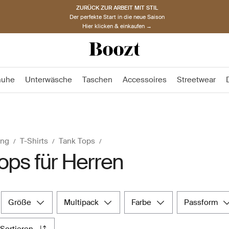
ZURÜCK ZUR ARBEIT MIT STIL
Der perfekte Start in die neue Saison
Hier klicken & einkaufen →
huhe
Unterwäsche
Taschen
Accessoires
Streetwear
ung
T-Shirts
Tank Tops
ops für Herren
größe
multipack
farbe
passform