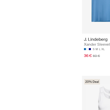
J. Lindeberg
Xander Sleeve
S
M
L
XL
36 €
60 €
20% Deal