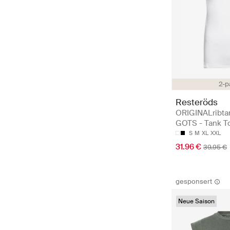
2-p
Resteröds
ORIGINALribta
GOTS - Tank T
S
M
XL
XXL
31.96 €
39.95 €
gesponsert
Neue Saison