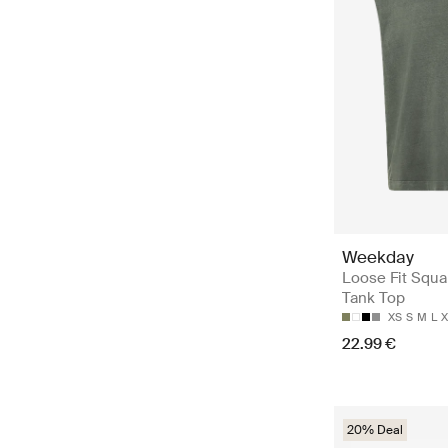
Weekday
Loose Fit Squa
Tank Top
XS
S
M
L
X
22.99 €
20% Deal