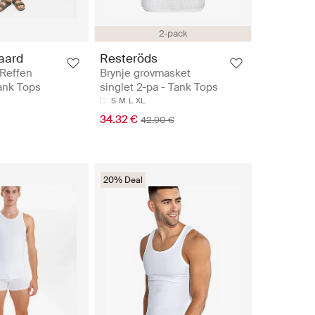
2-pack
aard
Resteröds
 Reffen
Brynje grovmasket
ank Tops
singlet 2-pa - Tank Tops
S
M
L
XL
34.32 €
42.90 €
20% Deal