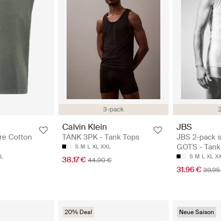
3-pack
Calvin Klein
JBS
TANK 3PK - Tank Tops
JBS 2-pack s
re Cotton
GOTS - Tank
S
M
L
XL
XXL
S
M
L
XL
X
L
38.17 €
44.90 €
31.96 €
39.95
20% Deal
Neue Saison