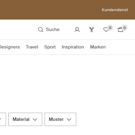
Kundendienst
0
0
Suche
Designers
Travel
Sport
Inspiration
Marken
material
muster