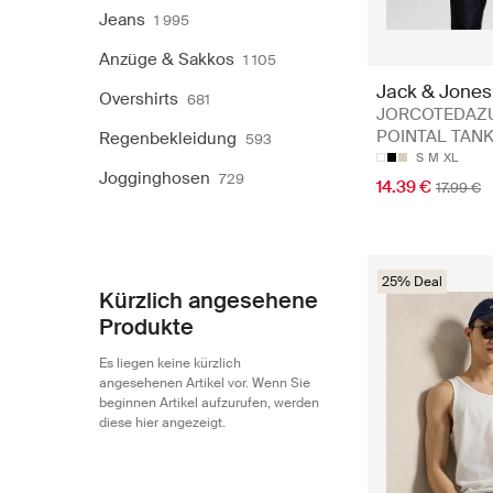
Jeans
1 995
Anzüge & Sakkos
1 105
Jack & Jones
Overshirts
681
JORCOTEDAZ
POINTAL TANK
Regenbekleidung
593
S
M
XL
Jogginghosen
729
14.39 €
17.99 €
25% Deal
Kürzlich angesehene
Produkte
Es liegen keine kürzlich
angesehenen Artikel vor. Wenn Sie
beginnen Artikel aufzurufen, werden
diese hier angezeigt.