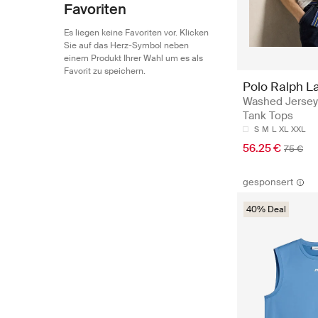
Favoriten
Es liegen keine Favoriten vor. Klicken
Sie auf das Herz-Symbol neben
einem Produkt Ihrer Wahl um es als
Favorit zu speichern.
Polo Ralph L
Washed Jersey
Tank Tops
S
M
L
XL
XXL
56.25 €
75 €
gesponsert
40% Deal