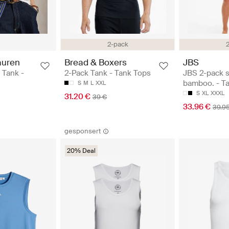
2-pack
auren
Bread & Boxers
JBS
 Tank -
2-Pack Tank - Tank Tops
JBS 2-pack s
bamboo. - T
S
M
L
XXL
S
XL
XXXL
31.20 €
39 €
33.96 €
39.9
gesponsert
20% Deal