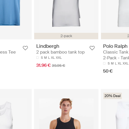
2-pack
Polo Ralph
Lindbergh
Classic Tank
less Tee
2 pack bamboo tank top
2-Pack - Tan
S
M
L
XL
XXL
S
M
L
XL
XXL
31.96 €
39.95 €
50 €
20% Deal