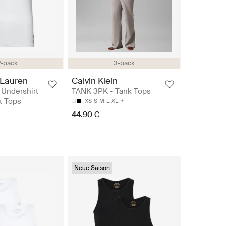
2-pack
3-pack
 Lauren
Calvin Klein
 Undershirt
TANK 3PK - Tank Tops
k Tops
XS
S
M
L
XL
44.90 €
Neue Saison