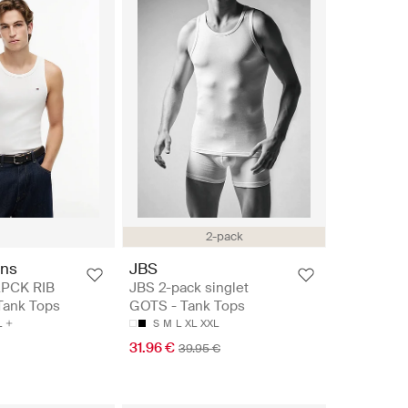
2-pack
ns
JBS
2PCK RIB
JBS 2-pack singlet
Tank Tops
GOTS - Tank Tops
L
S
M
L
XL
XXL
31.96 €
39.95 €