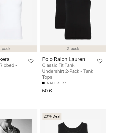
2-pack
2-pack
xers
Polo Ralph Lauren
Ribbed -
Classic Fit Tank
Undershirt 2-Pack - Tank
Tops
S
M
L
XL
XXL
50 €
20% Deal