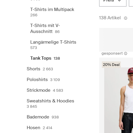
preis
T-Shirts im Multipack
266
138 Artikel
T-Shirts mit V-
Ausschnitt
86
Langärmelige T-Shirts
573
gesponsert
Tank Tops
138
20% Deal
Shorts
2 663
Poloshirts
3 109
Strickmode
4 583
Sweatshirts & Hoodies
3 845
Bademode
938
Hosen
2 414