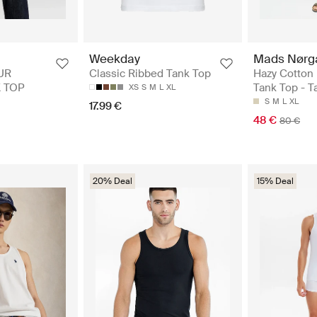
Mads Nørg
Weekday
Hazy Cotton
UR
Classic Ribbed Tank Top
Tank Top - T
 TOP
XS
S
M
L
XL
S
M
L
XL
17.99 €
48 €
80 €
20% Deal
15% Deal