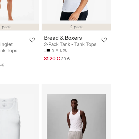
2-pack
2-pack
Bread & Boxers
inglet
2-Pack Tank - Tank Tops
ank Tops
S
M
L
XL
31.20 €
39 €
5 €