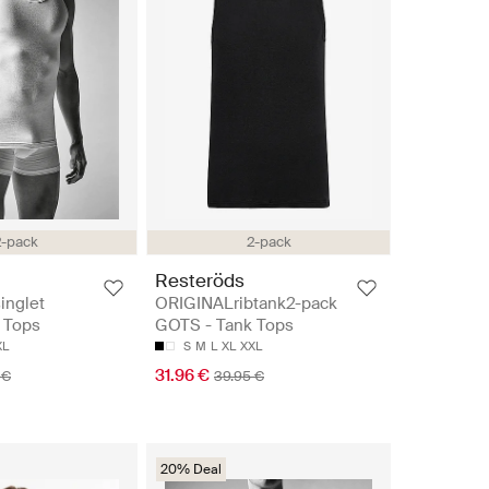
2-pack
2-pack
Resteröds
inglet
ORIGINALribtank2-pack
 Tops
GOTS - Tank Tops
XL
S
M
L
XL
XXL
31.96 €
 €
39.95 €
20% Deal