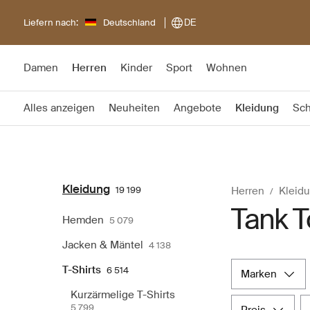
Liefern nach:
Deutschland
DE
Damen
Herren
Kinder
Sport
Wohnen
Alles anzeigen
Neuheiten
Angebote
Kleidung
Sc
Kleidung
19 199
Herren
Kleid
Tank T
Hemden
5 079
Jacken & Mäntel
4 138
T-Shirts
6 514
marken
Kurzärmelige T-Shirts
5 799