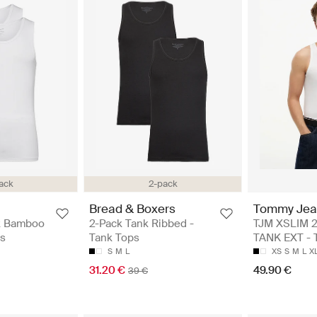
ack
2-pack
Bread & Boxers
Tommy Jea
k Bamboo
2-Pack Tank Ribbed -
TJM XSLIM 
ps
Tank Tops
TANK EXT - 
S
M
L
XS
S
M
L
X
31.20 €
49.90 €
39 €