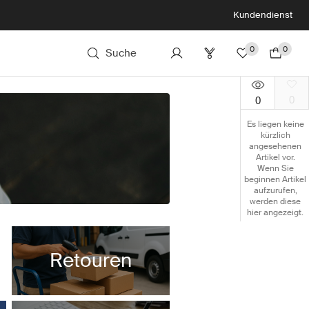
Kundendienst
0
0
Suche
0
0
Es liegen keine
kürzlich
angesehenen
Artikel vor.
Wenn Sie
beginnen Artikel
aufzurufen,
werden diese
hier angezeigt.
Retouren