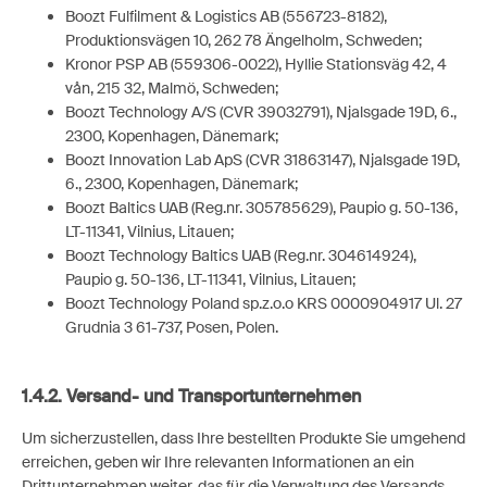
Boozt Fulfilment & Logistics AB (556723-8182),
Produktionsvägen 10, 262 78 Ängelholm, Schweden;
Kronor PSP AB (559306-0022), Hyllie Stationsväg 42, 4
vån, 215 32, Malmö, Schweden;
Boozt Technology A/S (CVR 39032791), Njalsgade 19D, 6.,
2300, Kopenhagen, Dänemark;
Boozt Innovation Lab ApS (CVR 31863147), Njalsgade 19D,
6., 2300, Kopenhagen, Dänemark;
Boozt Baltics UAB (Reg.nr. 305785629), Paupio g. 50-136,
LT-11341, Vilnius, Litauen;
Boozt Technology Baltics UAB (Reg.nr. 304614924),
Paupio g. 50-136, LT-11341, Vilnius, Litauen;
Boozt Technology Poland sp.z.o.o KRS 0000904917 Ul. 27
Grudnia 3 61-737, Posen, Polen.
1.4.2. Versand- und Transportunternehmen
Um sicherzustellen, dass Ihre bestellten Produkte Sie umgehend
erreichen, geben wir Ihre relevanten Informationen an ein
Drittunternehmen weiter, das für die Verwaltung des Versands