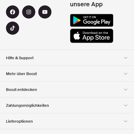
unsere App
Hilfe & Support
Kundendienst
Lieferung
Mehr über Boozt
Rücksendungen
Bezahlung
Uber Uns
Impressum
Boozt entdecken
Offizieller Boozt
Geschenkgutscheine
Karriere
Firmeninformation
Gutscheincode
Zahlungsmöglichkeiten
Investor Relations
Verantwortung
Unsere apps
Club Boozt
Presse &
Boozt Outlet
Lieferoptionen
Auszeichnungen