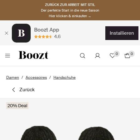
ZURÜCK ZUR ARBEIT MIT STIL
Der perfekte Start in die neue Saison
Hier klicken & einkaufen →
Boozt App
installieren
4.6
0
0
Damen
Accessoires
Handschuhe
zurück
20% Deal