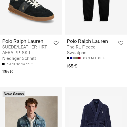
Polo Ralph Lauren
Polo Ralph Lauren
SUEDE/LEATHER-HRT
The RL Fleece
AERA PP-SK-LTL -
Sweatpant
Niedriger Schnitt
XS
S
M
L
XL
40
41
42
43
44
165 €
135 €
Neue Saison