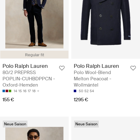
Regular fit
Polo Ralph Lauren
Polo Ralph Lauren
80/2 PREPRSS
Polo Wool-Blend
POPLIN-CUHBDPPCN -
Melton Peacoat -
Oxford-Hemden
Wollmäntel
14
15
16
17
18
50
52
54
155 €
1295 €
Neue Saison
Neue Saison