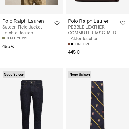
Polo Ralph Lauren
Polo Ralph Lauren
Sateen Field Jacket -
PEBBLE LEATHER-
Leichte Jacken
COMMUTER-MSG-MED
- Aktentaschen
S
M
L
XL
XXL
ONE SIZE
495 €
445 €
Neue Saison
Neue Saison