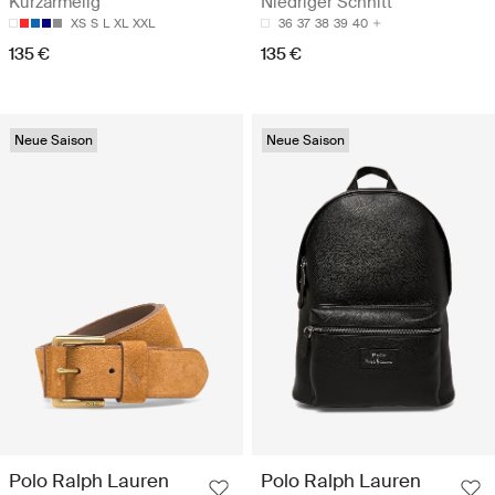
Kurzärmelig
Niedriger Schnitt
XS
S
L
XL
XXL
36
37
38
39
40
135 €
135 €
Neue Saison
Neue Saison
Polo Ralph Lauren
Polo Ralph Lauren