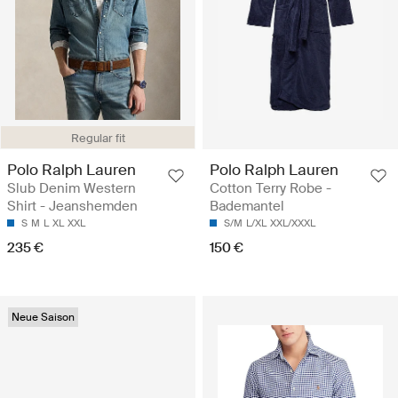
Regular fit
Polo Ralph Lauren
Polo Ralph Lauren
Slub Denim Western
Cotton Terry Robe -
Shirt - Jeanshemden
Bademantel
S
M
L
XL
XXL
S/M
L/XL
XXL/XXXL
235 €
150 €
Neue Saison