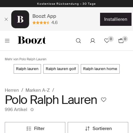
Kostenlose Rücksendung – 30 Tage
Boozt App
installieren
4.6
0
0
Mehr von Polo Ralph Lauren
ralph lauren
ralph lauren golf
ralph lauren home
Herren
Marken A-Z
Polo Ralph Lauren
996 Artikel
filter
sortieren