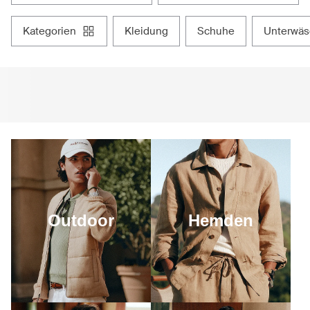
kategorien
kleidung
schuhe
unterwä
Outdoor
Hemden