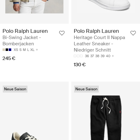
Polo Ralph Lauren
Polo Ralph Lauren
Bi-Swing Jacket -
Heritage Court II Nappa
Bomberjacken
Leather Sneaker -
Niedriger Schnitt
XS
S
M
L
XL
36
37
38
39
40
245 €
130 €
Neue Saison
Neue Saison