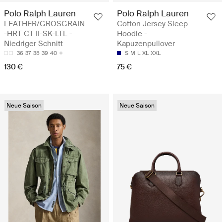
Polo Ralph Lauren
Polo Ralph Lauren
LEATHER/GROSGRAIN
Cotton Jersey Sleep
-HRT CT II-SK-LTL -
Hoodie -
Niedriger Schnitt
Kapuzenpullover
36
37
38
39
40
S
M
L
XL
XXL
130 €
75 €
Neue Saison
Neue Saison