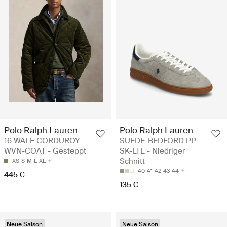
Polo Ralph Lauren
Polo Ralph Lauren
16 WALE CORDUROY-
SUEDE-BEDFORD PP-
WVN-COAT - Gesteppt
SK-LTL - Niedriger
Schnitt
XS
S
M
L
XL
40
41
42
43
44
445 €
135 €
Neue Saison
Neue Saison