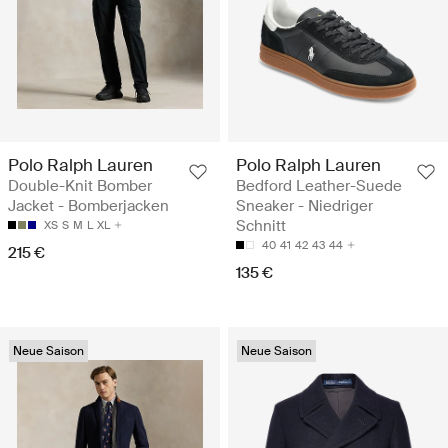
Polo Ralph Lauren
Polo Ralph Lauren
Double-Knit Bomber
Bedford Leather-Suede
Jacket - Bomberjacken
Sneaker - Niedriger
Schnitt
XS
S
M
L
XL
40
41
42
43
44
215 €
135 €
Neue Saison
Neue Saison