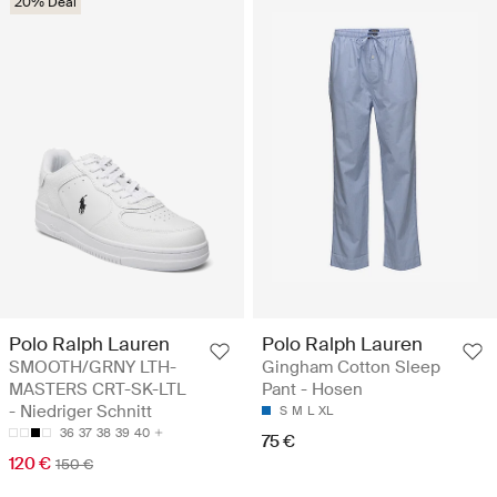
20% Deal
Polo Ralph Lauren
Polo Ralph Lauren
SMOOTH/GRNY LTH-
Gingham Cotton Sleep
MASTERS CRT-SK-LTL
Pant - Hosen
- Niedriger Schnitt
S
M
L
XL
36
37
38
39
40
75 €
120 €
150 €