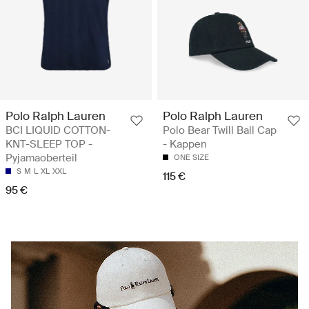
Polo Ralph Lauren
Polo Ralph Lauren
BCI LIQUID COTTON-
Polo Bear Twill Ball Cap
KNT-SLEEP TOP -
- Kappen
Pyjamaoberteil
ONE SIZE
S
M
L
XL
XXL
115 €
95 €