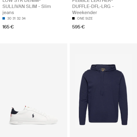
LOW STR DENIM-
PEBBLE LEATHER-
SULLIVAN SLIM - Slim
DUFFLE-DFL-LRG -
jeans
Weekender
30
31
32
34
ONE SIZE
165 €
595 €