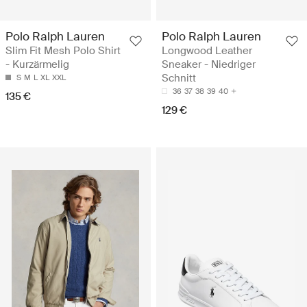
Polo Ralph Lauren
Polo Ralph Lauren
Slim Fit Mesh Polo Shirt
Longwood Leather
- Kurzärmelig
Sneaker - Niedriger
Schnitt
S
M
L
XL
XXL
36
37
38
39
40
135 €
129 €