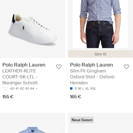
Slim fit
Polo Ralph Lauren
Polo Ralph Lauren
LEATHER-RLITE
Slim Fit Gingham
COURT-SK-LTL -
Oxford Shirt - Oxford-
Niedriger Schnitt
Hemden
40
41
42
43
44
S
M
L
XL
XXL
155 €
165 €
Neue Saison