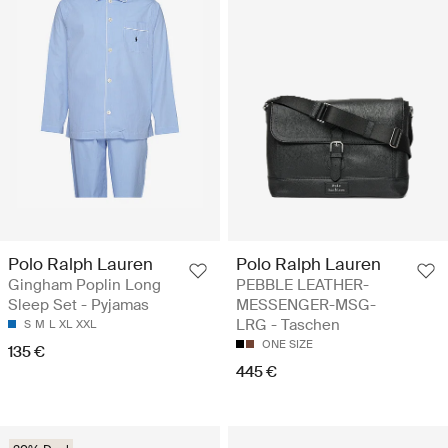
Polo Ralph Lauren
Polo Ralph Lauren
Gingham Poplin Long
PEBBLE LEATHER-
Sleep Set - Pyjamas
MESSENGER-MSG-
LRG - Taschen
S
M
L
XL
XXL
ONE SIZE
135 €
445 €