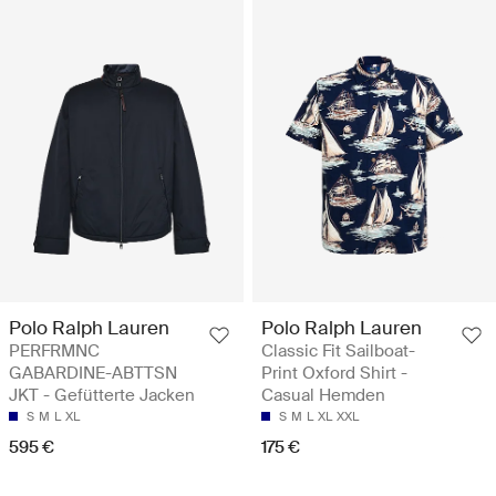
Polo Ralph Lauren
Polo Ralph Lauren
PERFRMNC
Classic Fit Sailboat-
GABARDINE-ABTTSN
Print Oxford Shirt -
JKT - Gefütterte Jacken
Casual Hemden
S
M
L
XL
S
M
L
XL
XXL
595 €
175 €