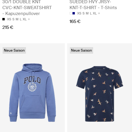
30/1 DOUBLE KNT
SUEDED HVY JRSY-
CVC-KNT-SWEATSHIRT
KNT-T-SHIRT - T-Shirts
- Kapuzenpullover
XS
S
M
L
XL
XS
S
M
L
XL
165 €
215 €
Neue Saison
Neue Saison