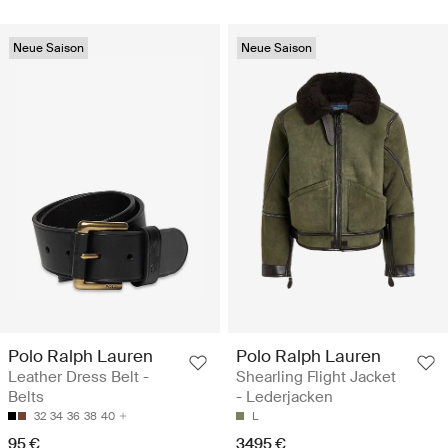
Neue Saison
Neue Saison
Polo Ralph Lauren
Polo Ralph Lauren
Leather Dress Belt -
Shearling Flight Jacket
Belts
- Lederjacken
32
34
36
38
40
L
95 €
3495 €