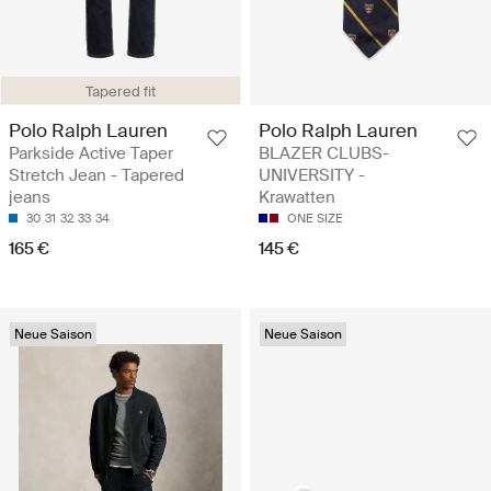
Tapered fit
Polo Ralph Lauren
Polo Ralph Lauren
Parkside Active Taper
BLAZER CLUBS-
Stretch Jean - Tapered
UNIVERSITY -
jeans
Krawatten
30
31
32
33
34
ONE SIZE
165 €
145 €
Neue Saison
Neue Saison