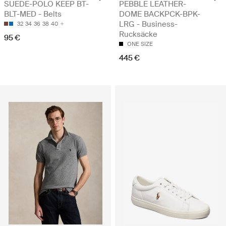
SUEDE-POLO KEEP BT-
PEBBLE LEATHER-
BLT-MED - Belts
DOME BACKPCK-BPK-
LRG - Business-
32
34
36
38
40
Rucksäcke
95 €
ONE SIZE
445 €