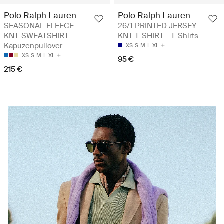
Polo Ralph Lauren
Polo Ralph Lauren
SEASONAL FLEECE-
26/1 PRINTED JERSEY-
KNT-SWEATSHIRT -
KNT-T-SHIRT - T-Shirts
Kapuzenpullover
XS
S
M
L
XL
XS
S
M
L
XL
95 €
215 €