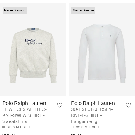
Neue Saison
Neue Saison
Polo Ralph Lauren
Polo Ralph Lauren
LT WT CLS ATH FLC-
30/1 SLUB JERSEY-
KNT-SWEATSHIRT -
KNT-T-SHIRT -
Sweatshirts
Langärmelig
XS
S
M
L
XL
XS
S
M
L
XL