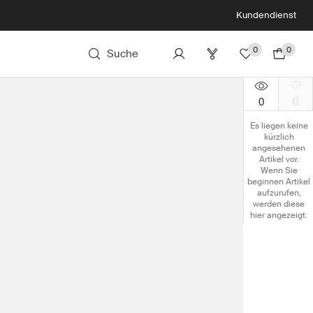
Kundendienst
0
0
Suche
0
0
Es liegen keine
kürzlich
angesehenen
Artikel vor.
Wenn Sie
beginnen Artikel
aufzurufen,
werden diese
hier angezeigt.