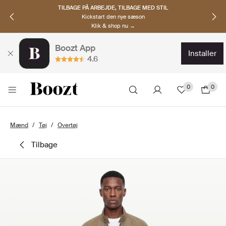
TILBAGE PÅ ARBEJDE, TILBAGE MED STIL
Kickstart den nye sæson
Klik & shop nu →
Boozt App
installer
4.6
0
0
Mænd
Tøj
Overtøj
tilbage