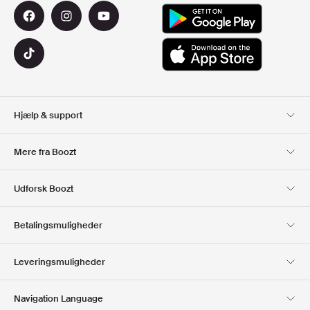
Hjælp & support
Kundeservice
Levering
Mere fra Boozt
Retur
Betaling
Om Os
Officiel rabatkode
Udforsk Boozt
Gavekort
Vores apps
Karriere
Firmainformation
Club Boozt
Betalingsmuligheder
Investorrelationer
Ansvar
Presse & udmærkelser
Boozt Outlet
Leveringsmuligheder
Navigation Language