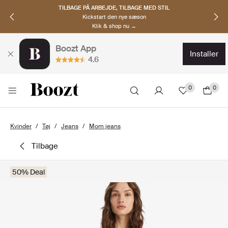
TILBAGE PÅ ARBEJDE, TILBAGE MED STIL
Kickstart den nye sæson
Klik & shop nu →
Boozt App
installer
4.6
0
0
Kvinder
Tøj
Jeans
Mom jeans
tilbage
50% Deal