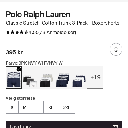
Polo Ralph Lauren
Classic Stretch-Cotton Trunk 3-Pack - Boxershorts
4.55
(78 Anmeldelser)
395 kr
Farve:
3PK NVY WHT/NVY W
+19
Vælg størrelse
S
M
L
XL
XXL
læg i kurv