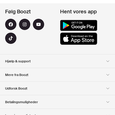
Følg Boozt
Hent vores app
Hjælp & support
Kundeservice
Levering
Mere fra Boozt
Retur
Betaling
Om Os
Officiel rabatkode
Udforsk Boozt
Gavekort
Vores apps
Karriere
Firmainformation
Club Boozt
Betalingsmuligheder
Investorrelationer
Ansvar