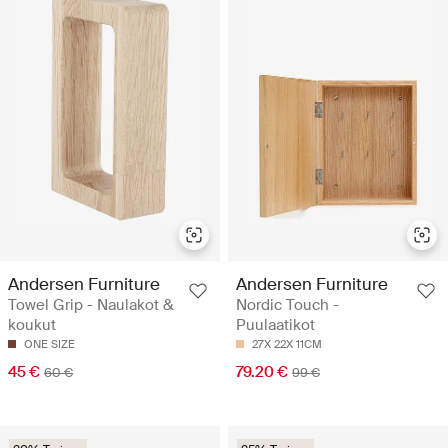
Andersen Furniture
Andersen Furniture
Towel Grip - Naulakot &
Nordic Touch -
koukut
Puulaatikot
ONE SIZE
27X 22X 11CM
45 €
79.20 €
60 €
99 €