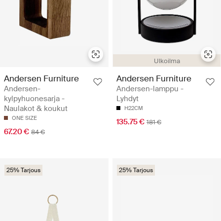
Ulkoilma
Andersen Furniture
Andersen Furniture
Andersen-
Andersen-lamppu -
kylpyhuonesarja -
Lyhdyt
Naulakot & koukut
H22CM
ONE SIZE
135.75 €
181 €
67.20 €
84 €
25% Tarjous
25% Tarjous