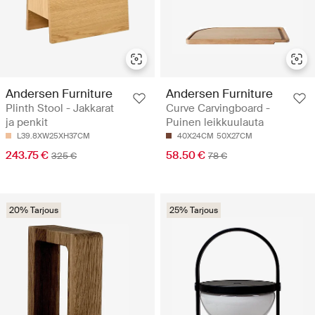
Andersen Furniture
Andersen Furniture
Plinth Stool - Jakkarat
Curve Carvingboard -
ja penkit
Puinen leikkuulauta
L39.8XW25XH37CM
40X24CM
50X27CM
243.75 €
58.50 €
325 €
78 €
20% Tarjous
25% Tarjous