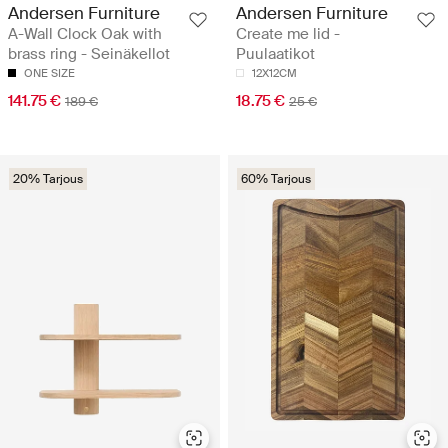
Andersen Furniture
Andersen Furniture
A-Wall Clock Oak with
Create me lid -
brass ring - Seinäkellot
Puulaatikot
ONE SIZE
12X12CM
141.75 €
18.75 €
189 €
25 €
20% Tarjous
60% Tarjous