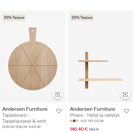
25% Tarjous
20% Tarjous
Andersen Furniture
Andersen Furniture
Tapasboard -
Phase - Hyllyt ja säilytys
Tapaslautaset & setit
60X 18X 55CM
Ø28CM
Ø36CM
Ø45CM
146.40 €
183 €