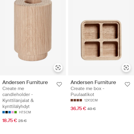
Andersen Furniture
Andersen Furniture
Create me
Create me box -
candleholder -
Puulaatikot
Kynttilänjalat &
12X12CM
kynttilälyhdyt
36.75 €
49 €
H7.5CM
18.75 €
25 €