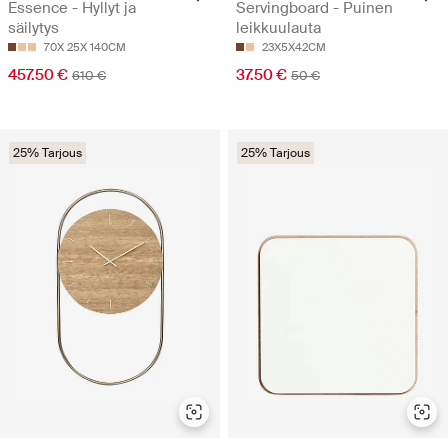
Essence - Hyllyt ja
Servingboard - Puinen
säilytys
leikkuulauta
70X 25X 140CM
23X5X42CM
457.50 €
37.50 €
610 €
50 €
25% Tarjous
25% Tarjous