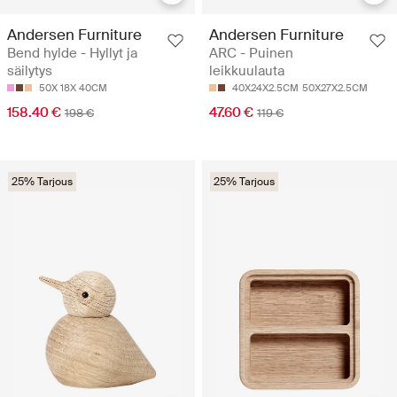
Andersen Furniture
Andersen Furniture
Bend hylde - Hyllyt ja
ARC - Puinen
säilytys
leikkuulauta
50X 18X 40CM
40X24X2.5CM
50X27X2.5CM
158.40 €
47.60 €
198 €
119 €
25% Tarjous
25% Tarjous