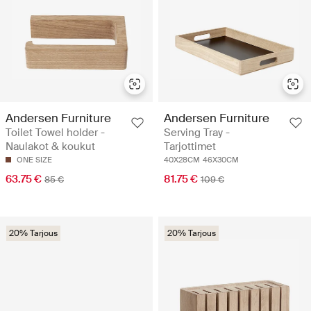
Andersen Furniture
Andersen Furniture
Toilet Towel holder -
Serving Tray -
Naulakot & koukut
Tarjottimet
ONE SIZE
40X28CM
46X30CM
63.75 €
81.75 €
85 €
109 €
20% Tarjous
20% Tarjous