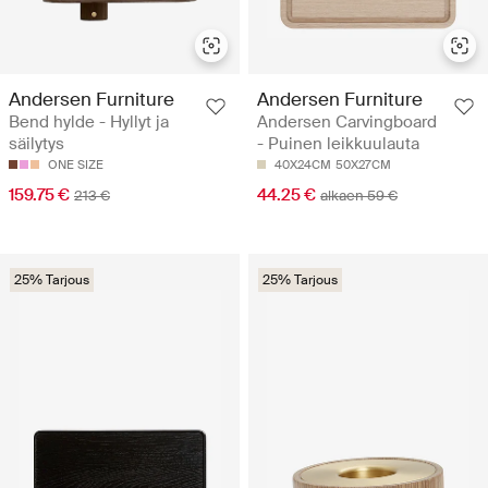
Andersen Furniture
Andersen Furniture
Bend hylde - Hyllyt ja
Andersen Carvingboard
säilytys
- Puinen leikkuulauta
ONE SIZE
40X24CM
50X27CM
159.75 €
44.25 €
213 €
alkaen 59 €
25% Tarjous
25% Tarjous