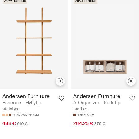
20% Tarjous
25% Tarjous
Andersen Furniture
Andersen Furniture
Essence - Hyllyt ja
A-Organizer - Purkit ja
säilytys
laatikot
70X 25X 140CM
ONE SIZE
488 €
284.25 €
610 €
379 €