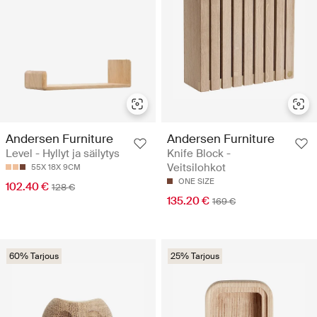
Andersen Furniture
Andersen Furniture
Level - Hyllyt ja säilytys
Knife Block -
Veitsilohkot
55X 18X 9CM
ONE SIZE
102.40 €
128 €
135.20 €
169 €
60% Tarjous
25% Tarjous