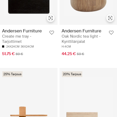
Andersen Furniture
Andersen Furniture
Create me tray -
Oak Nordic tea light -
Tarjottimet
Kynttilänjalat
24X24CM
36X24CM
H:4CM
51.75 €
44.25 €
69 €
59 €
25% Tarjous
20% Tarjous