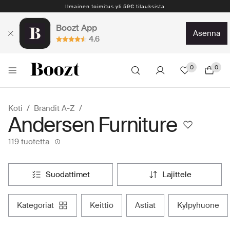
Ilmainen toimitus yli 59€ tilauksista
Nopea toimitus 2-5 arkipäivää
Boozt App
asenna
4.6
0
0
Koti
Brändit A-Z
Andersen Furniture
119 tuotetta
suodattimet
lajittele
kategoriat
keittiö
astiat
kylpyhuone