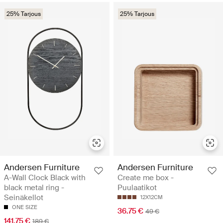
25% Tarjous
25% Tarjous
Andersen Furniture
Andersen Furniture
A-Wall Clock Black with
Create me box -
black metal ring -
Puulaatikot
Seinäkellot
12X12CM
ONE SIZE
36.75 €
49 €
141.75 €
189 €