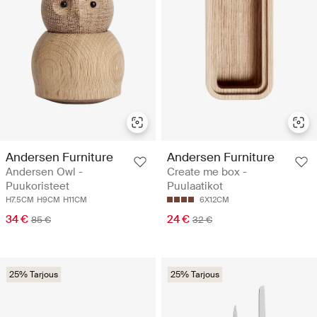
Andersen Furniture
Andersen Furniture
Andersen Owl -
Create me box -
Puukoristeet
Puulaatikot
H7.5CM
H9CM
H11CM
6X12CM
34 €
24 €
85 €
32 €
25% Tarjous
25% Tarjous