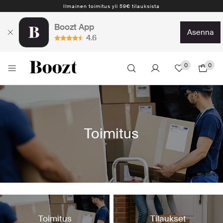
Ilmainen toimitus yli 59€ tilauksista
Boozt App
asenna
4.6
0
0
Toimitus
Toimitus
Tilaukset