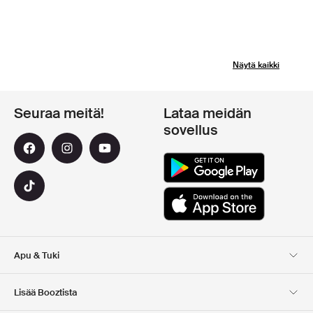
Näytä kaikki
Seuraa meitä!
Lataa meidän
sovellus
Apu & Tuki
Asiakaspalvelu
Toimitus
Lisää Booztista
Palautukset
Maksu