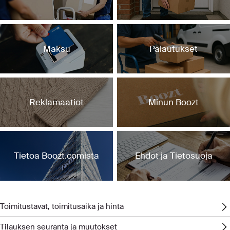
Maksu
Palautukset
Reklamaatiot
Minun Boozt
Tietoa Boozt.comista
Ehdot ja Tietosuoja
Toimitus
Toimitustavat, toimitusaika ja hinta
Tilauksen seuranta ja muutokset