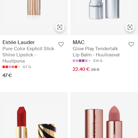
Estée Lauder
MAC
Pure Color Explicit Slick
Glow Play Tendertalk
Shine Lipstick -
Lip Balm - Huulirasvat
Huulipuna
3.14 G
0.7 G
22.40 €
28 €
47 €