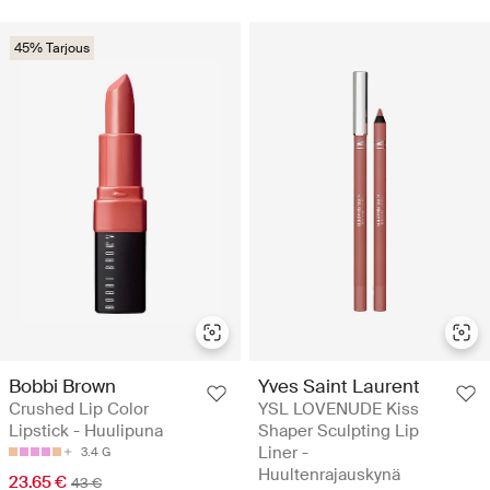
45% Tarjous
Bobbi Brown
Yves Saint Laurent
Crushed Lip Color
YSL LOVENUDE Kiss
Lipstick - Huulipuna
Shaper Sculpting Lip
Liner -
3.4 G
Huultenrajauskynä
23.65 €
43 €