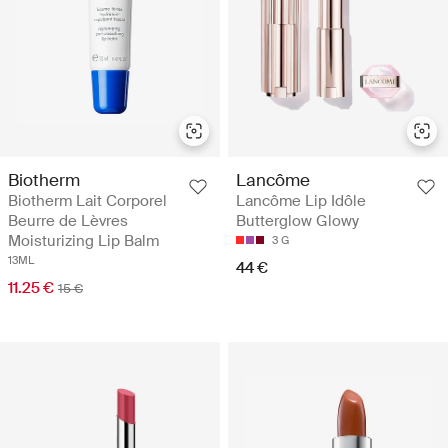
Biotherm
Lancôme
Biotherm Lait Corporel
Lancôme Lip Idôle
Beurre de Lèvres
Butterglow Glowy
Moisturizing Lip Balm
3 G
13ML
44 €
11.25 €
15 €