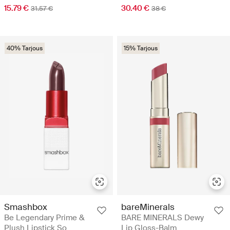
15.79 €
30.40 €
31.57 €
38 €
40% Tarjous
15% Tarjous
Smashbox
bareMinerals
Be Legendary Prime &
BARE MINERALS Dewy
Plush Lipstick So
Lip Gloss-Balm