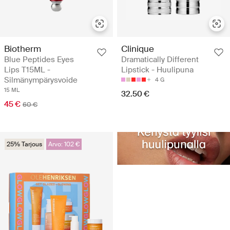
Biotherm
Clinique
Blue Peptides Eyes
Dramatically Different
Lips T15ML -
Lipstick - Huulipuna
Silmänympärysvoide
4 G
15 ML
32.50 €
45 €
60 €
25% Tarjous
Arvo: 102 €