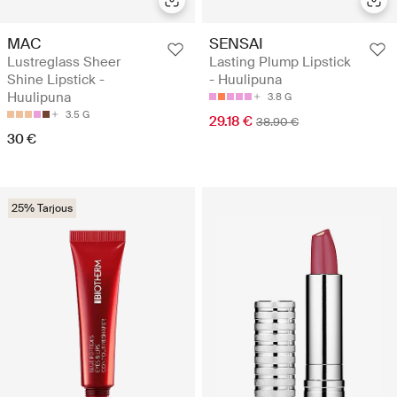
MAC
SENSAI
Lustreglass Sheer
Lasting Plump Lipstick
Shine Lipstick -
- Huulipuna
Huulipuna
3.8 G
3.5 G
29.18 €
38.90 €
30 €
25% Tarjous