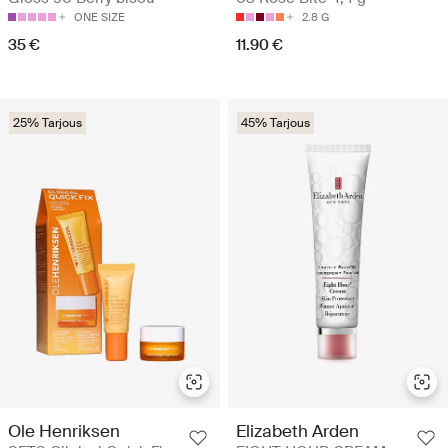
ONE SIZE
2.8 G
35 €
11.90 €
25% Tarjous
45% Tarjous
Ole Henriksen
Elizabeth Arden