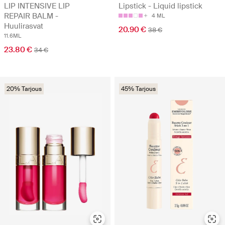
LIP INTENSIVE LIP
Lipstick - Liquid lipstick
REPAIR BALM -
4 ML
Huulirasvat
20.90 €
38 €
11.6ML
23.80 €
34 €
20% Tarjous
45% Tarjous