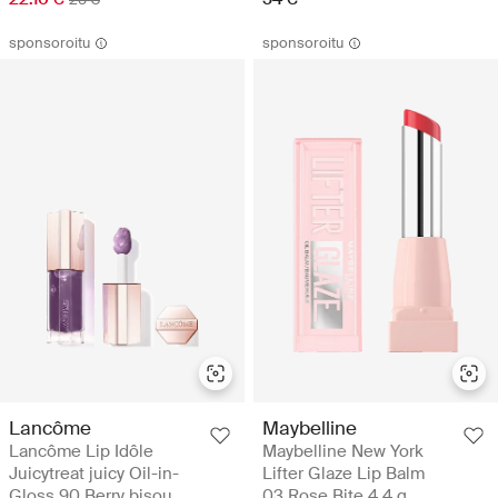
sponsoroitu
sponsoroitu
Lancôme
Maybelline
Lancôme Lip Idôle
Maybelline New York
Juicytreat juicy Oil-in-
Lifter Glaze Lip Balm
Gloss 90 Berry bisou
03 Rose Bite 4,4 g