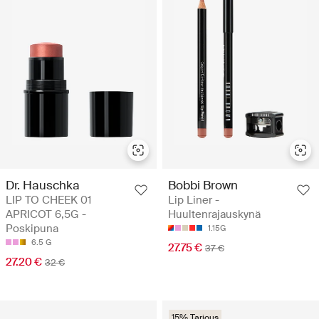
Dr. Hauschka
Bobbi Brown
LIP TO CHEEK 01
Lip Liner -
APRICOT 6,5G -
Huultenrajauskynä
Poskipuna
1.15G
6.5 G
27.75 €
37 €
27.20 €
32 €
15% Tarjous