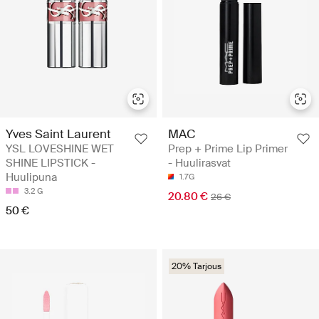
Yves Saint Laurent
MAC
YSL LOVESHINE WET
Prep + Prime Lip Primer
SHINE LIPSTICK -
- Huulirasvat
Huulipuna
1.7G
3.2 G
20.80 €
26 €
50 €
20% Tarjous