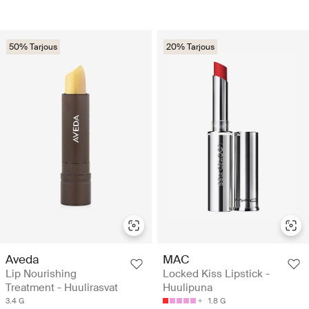
50% Tarjous
20% Tarjous
Aveda
MAC
Lip Nourishing
Locked Kiss Lipstick -
Treatment - Huulirasvat
Huulipuna
3.4 G
1.8 G