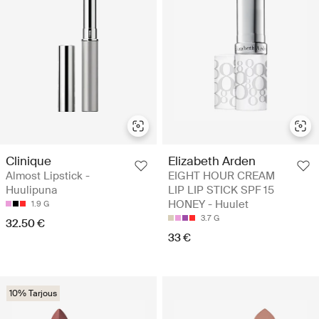
Clinique
Elizabeth Arden
Almost Lipstick -
EIGHT HOUR CREAM
Huulipuna
LIP LIP STICK SPF 15
HONEY - Huulet
1.9 G
3.7 G
32.50 €
33 €
10% Tarjous