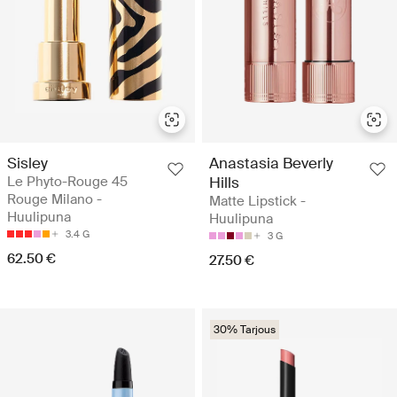
Sisley
Anastasia Beverly
Le Phyto-Rouge 45
Hills
Rouge Milano -
Matte Lipstick -
Huulipuna
Huulipuna
3.4 G
3 G
62.50 €
27.50 €
30% Tarjous