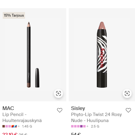
15% Tarjous
MAC
Sisley
Lip Pencil -
Phyto-Lip Twist 24 Rosy
Huultenrajauskynä
Nude - Huulipuna
1.45 G
2.5 G
22.10 €
54 €
26 €