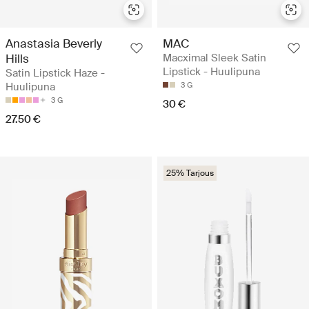
Anastasia Beverly
MAC
Hills
Macximal Sleek Satin
Lipstick - Huulipuna
Satin Lipstick Haze -
Huulipuna
3 G
3 G
30 €
27.50 €
25% Tarjous