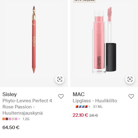
Sisley
MAC
Phyto-Levres Perfect 4
Lipglass - Huulikiilto
Rose Passion -
3.1 ML
Huultenrajauskynä
22.10 €
26 €
1.2G
64.50 €