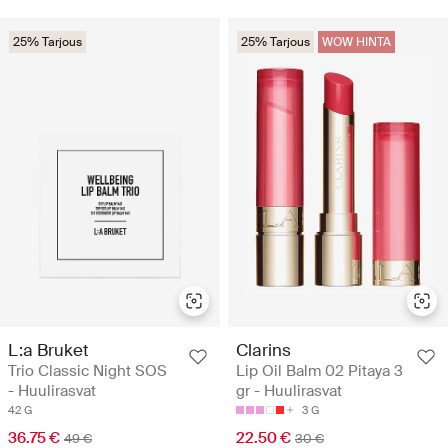
25% Tarjous
25% Tarjous
WOW HINTA
L:a Bruket
Clarins
Trio Classic Night SOS
Lip Oil Balm 02 Pitaya 3
- Huulirasvat
gr - Huulirasvat
42 G
3 G
36.75 €
22.50 €
49 €
30 €