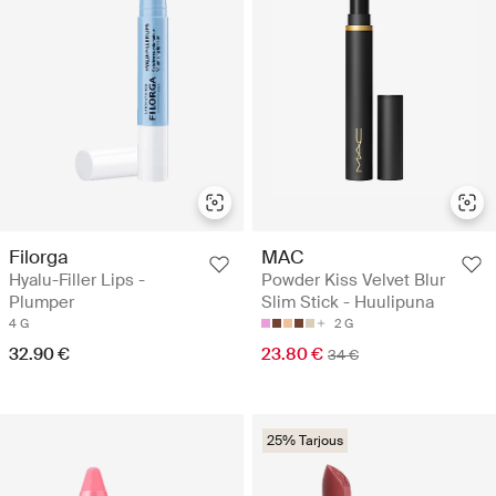
Filorga
MAC
Hyalu-Filler Lips -
Powder Kiss Velvet Blur
Plumper
Slim Stick - Huulipuna
4 G
2 G
32.90 €
23.80 €
34 €
25% Tarjous