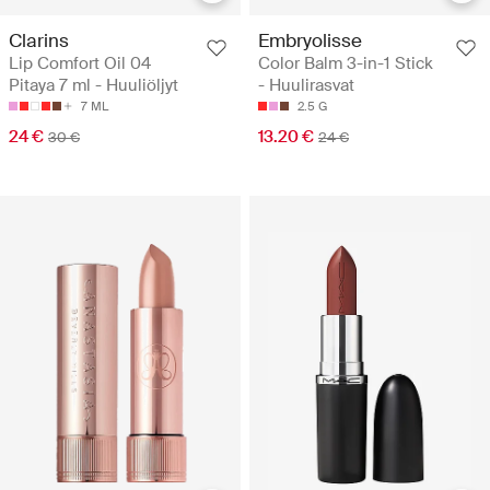
Clarins
Embryolisse
Lip Comfort Oil 04
Color Balm 3-in-1 Stick
Pitaya 7 ml - Huuliöljyt
- Huulirasvat
7 ML
2.5 G
24 €
13.20 €
30 €
24 €