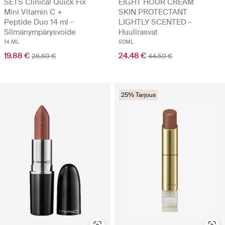
SETS Clinical Quick Fix
EIGHT HOUR CREAM
Mini Vitamin C +
SKIN PROTECTANT
Peptide Duo 14 ml -
LIGHTLY SCENTED -
Silmänympärysvoide
Huulirasvat
14 ML
50ML
19.88 €
24.48 €
26.50 €
44.50 €
25% Tarjous