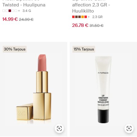
Twisted - Huulipuna
affection 2.3 GR -
Huulikiilto
3.4 G
2.3 GR
14.99 €
24.99 €
26.78 €
31.50 €
30% Tarjous
15% Tarjous