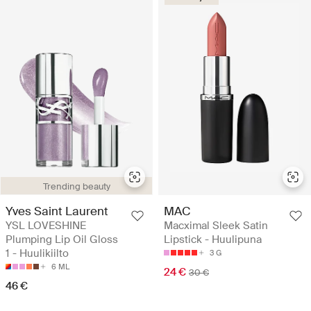
Trending beauty
Yves Saint Laurent
MAC
YSL LOVESHINE
Macximal Sleek Satin
Plumping Lip Oil Gloss
Lipstick - Huulipuna
1 - Huulikiilto
3 G
6 ML
24 €
30 €
46 €