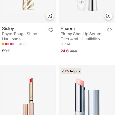
Sisley
Buxom
Phyto-Rouge Shine -
Plump Shot Lip Serum
Huulipuna
Filler 4 ml - Huulikiilto
3 GR
4 ML
59 €
24 €
32 €
20% Tarjous