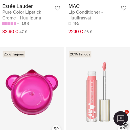
Estée Lauder
MAC
Pure Color Lipstick
Lip Conditioner -
Creme - Huulipuna
Huulirasvat
3.5 G
15G
32.90 €
22.10 €
47 €
26 €
25% Tarjous
20% Tarjous
1
−