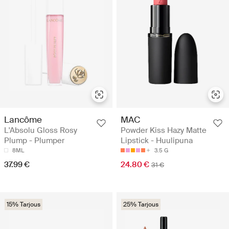
Lancôme
MAC
L'Absolu Gloss Rosy
Powder Kiss Hazy Matte
Plump - Plumper
Lipstick - Huulipuna
8ML
3.5 G
37.99 €
24.80 €
31 €
15% Tarjous
25% Tarjous