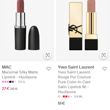
MAC
Yves Saint Laurent
Macximal Silky Matte
Yves Saint Laurent
Lipstick - Huulipuna
Rouge Pur Couture
Pure Color-In-Care
3.5 G
Satin Lipstick N1 -
27 €
30 €
Huulipuna
3.8 ML
51 €