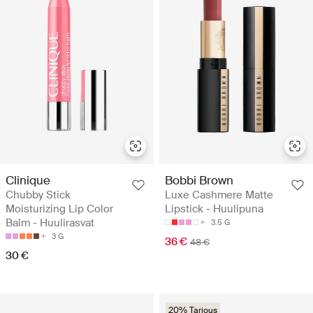
Clinique
Bobbi Brown
Chubby Stick
Luxe Cashmere Matte
Moisturizing Lip Color
Lipstick - Huulipuna
Balm - Huulirasvat
3.5 G
3 G
36 €
48 €
30 €
20% Tarjous