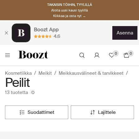
TAKAISIN TÖIHIN, TYYLILLÄ
Aloita uusi kausi tyylillä
Klikkaa ja osta nyt →
Boozt App
asenna
4.6
0
0
Kosmetiikka
Meikit
Meikkausvälineet & tarvikkeet
Peilit
13 tuotetta
suodattimet
lajittele