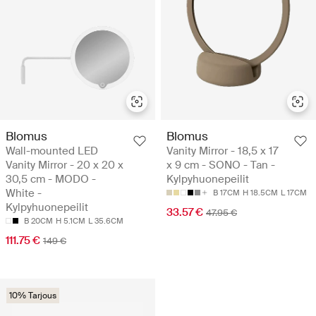
Blomus
Blomus
Wall-mounted LED
Vanity Mirror - 18,5 x 17
Vanity Mirror - 20 x 20 x
x 9 cm - SONO - Tan -
30,5 cm - MODO -
Kylpyhuonepeilit
White -
B 17CM
H 18.5CM
L 17CM
Kylpyhuonepeilit
33.57 €
47.95 €
B 20CM
H 5.1CM
L 35.6CM
111.75 €
149 €
10% Tarjous