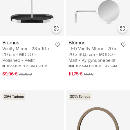
Blomus
Blomus
Vanity Mirror - 28 x 10 x
LED Vanity Mirror - 20 x
20 cm - MODO -
20 x 30,5 cm - MODO -
Polished - Peilit
Matt - Kylpyhuonepeilit
B 20.4CM
H 29CM
L 22CM
B 20CM
H 5.1CM
L 35.6CM
59.96 €
111.75 €
79.95 €
149 €
25% Tarjous
30% Tarjous