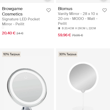
Browgame
Blomus
Cosmetics
Vanity Mirror - 28 x 10 x
20 cm - MODO - Matt -
Signature LED Pocket
Peilit
Mirror - Peilit
B 20.4CM
H 29CM
L 22CM
20.40 €
24 €
59.96 €
79.95 €
10% Tarjous
30% Tarjous