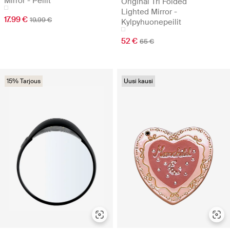
Mirror - Peilit
Original Tri Folded
Lighted Mirror -
17.99 €
19.99 €
Kylpyhuonepeilit
52 €
65 €
15% Tarjous
Uusi kausi