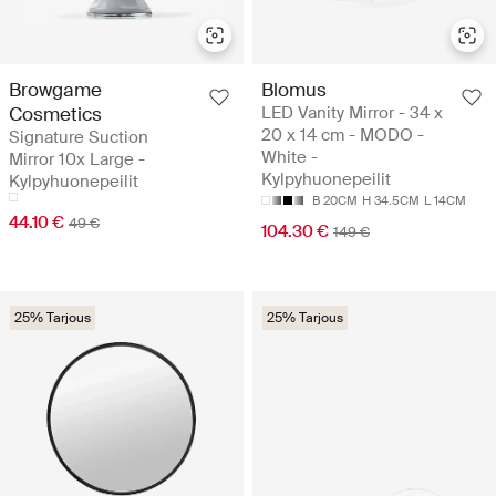
Browgame
Blomus
Cosmetics
LED Vanity Mirror - 34 x
20 x 14 cm - MODO -
Signature Suction
White -
Mirror 10x Large -
Kylpyhuonepeilit
Kylpyhuonepeilit
B 20CM
H 34.5CM
L 14CM
44.10 €
49 €
104.30 €
149 €
25% Tarjous
25% Tarjous