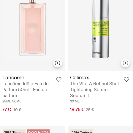
Lancôme
Celimax
Lancôme Idôle Eau de
The Vita-A Retinol Shot
Parfum 50ml - Eau de
Tightening Serum -
parfum
Seerumit
25ML
50ML
30 ML
77 €
18.75 €
110 €
25 €
25% Tarjous
WOW HINTA
25% Tarjous