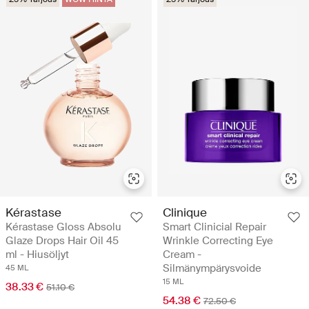
Kérastase
Clinique
Kérastase Gloss Absolu
Smart Clinicial Repair
Glaze Drops Hair Oil 45
Wrinkle Correcting Eye
ml - Hiusöljyt
Cream -
Silmänympärysvoide
45 ML
15 ML
38.33 €
51.10 €
54.38 €
72.50 €