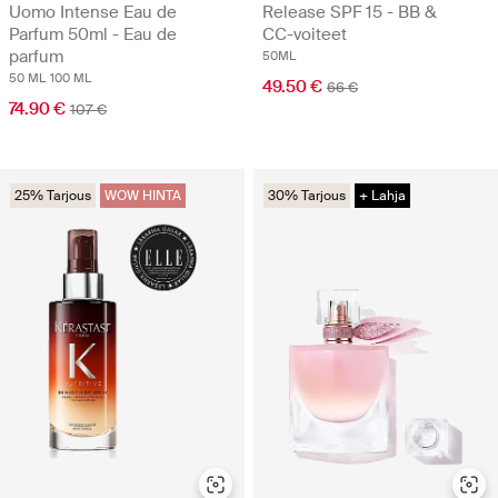
Uomo Intense Eau de
Release SPF 15 - BB &
Parfum 50ml - Eau de
CC-voiteet
parfum
50ML
50 ML
100 ML
49.50 €
66 €
74.90 €
107 €
25% Tarjous
WOW HINTA
30% Tarjous
+ Lahja