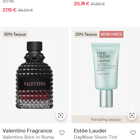
250 ML
20.74 €
31.90 €
27.15 €
36.20 €
30% Tarjous
25% Tarjous
WOW HINTA
Trending beauty
Valentino Fragrance
Estée Lauder
Valentino Born in Roma
DayWear Sheer Tint