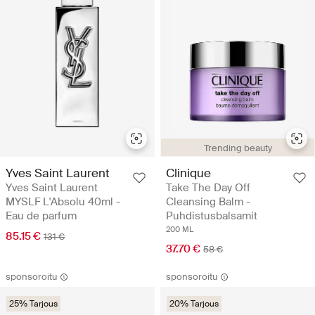
Trending beauty
Yves Saint Laurent
Clinique
Yves Saint Laurent
Take The Day Off
MYSLF L'Absolu 40ml -
Cleansing Balm -
Eau de parfum
Puhdistusbalsamit
200 ML
85.15 €
131 €
37.70 €
58 €
sponsoroitu
sponsoroitu
25% Tarjous
20% Tarjous