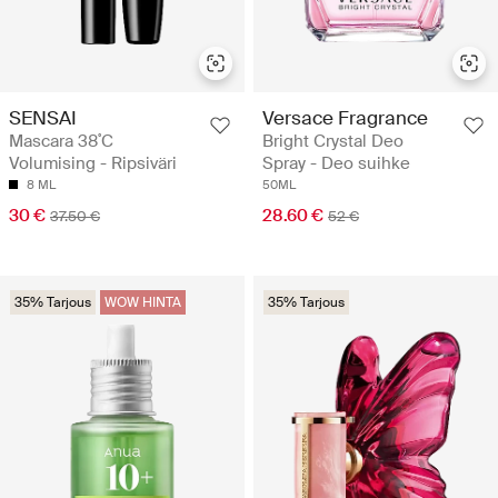
SENSAI
Versace Fragrance
Mascara 38˚C
Bright Crystal Deo
Volumising - Ripsiväri
Spray - Deo suihke
8 ML
50ML
30 €
28.60 €
37.50 €
52 €
35% Tarjous
WOW HINTA
35% Tarjous