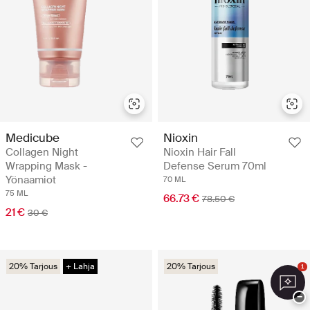
Medicube
Nioxin
Collagen Night
Nioxin Hair Fall
Wrapping Mask -
Defense Serum 70ml
Yönaamiot
70 ML
75 ML
66.73 €
78.50 €
21 €
30 €
20% Tarjous
+ Lahja
20% Tarjous
1
−