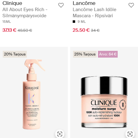
Clinique
Lancôme
All About Eyes Rich -
Lancôme Lash Idôle
Silmänympärysvoide
Mascara - Ripsiväri
15ML
9 ML
37.13 €
25.50 €
49.50 €
34 €
20% Tarjous
25% Tarjous
Arvo: 64 €