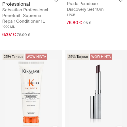
Professional
Prada Paradoxe
Discovery Set 10ml
Sebastian Professional
Penetraitt Supreme
1 PCE
Repair Conditioner 1L
76.80 €
96 €
1000 ML
67.07 €
78.90 €
25% Tarjous
WOW HINTA
25% Tarjous
WOW HINTA