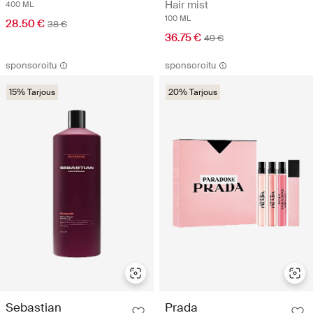
Hair mist
400 ML
100 ML
28.50 €
38 €
36.75 €
49 €
sponsoroitu
sponsoroitu
15% Tarjous
20% Tarjous
Sebastian
Prada