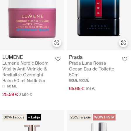
LUMENE
Prada
Lumene Nordic Bloom
Prada Luna Rossa
Vitality Anti-Wrinkle &
Ocean Eau de Toilette
Revitalize Overnight
50ml
Balm 50 ml Nattkräm
50ML
100ML
50 ML
65.65 €
101 €
25.59 €
31.99 €
30% Tarjous
+ Lahja
25% Tarjous
WOW HINTA