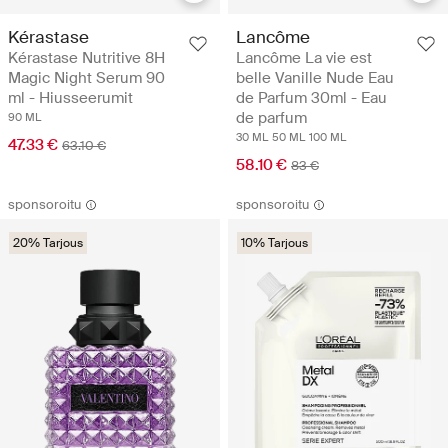
Kérastase
Lancôme
Kérastase Nutritive 8H
Lancôme La vie est
Magic Night Serum 90
belle Vanille Nude Eau
ml - Hiusseerumit
de Parfum 30ml - Eau
de parfum
90 ML
30 ML
50 ML
100 ML
47.33 €
63.10 €
58.10 €
83 €
sponsoroitu
sponsoroitu
20% Tarjous
10% Tarjous