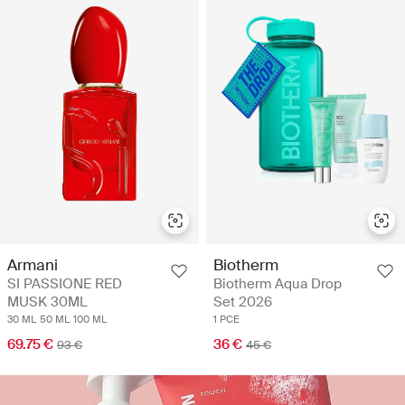
Armani
Biotherm
SI PASSIONE RED
Biotherm Aqua Drop
MUSK 30ML
Set 2026
30 ML
50 ML
100 ML
1 PCE
69.75 €
36 €
93 €
45 €