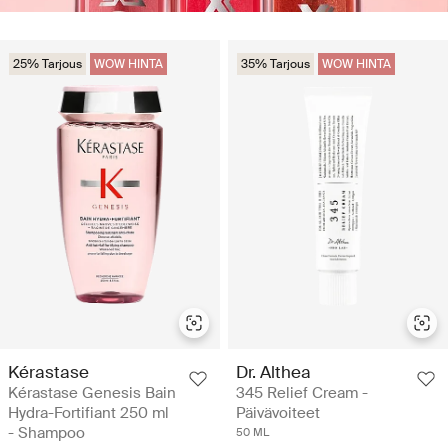
25% Tarjous
WOW HINTA
35% Tarjous
WOW HINTA
Kérastase
Dr. Althea
Kérastase Genesis Bain
345 Relief Cream -
Hydra-Fortifiant 250 ml
Päivävoiteet
- Shampoo
50 ML