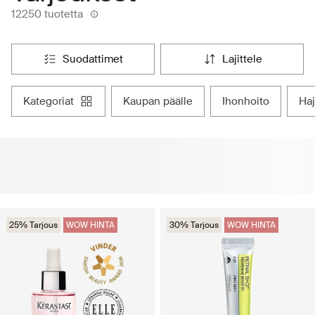
12250 tuotetta
suodattimet
lajittele
kategoriat
kaupan päälle
ihonhoito
h
25% Tarjous
WOW HINTA
30% Tarjous
WOW HINTA