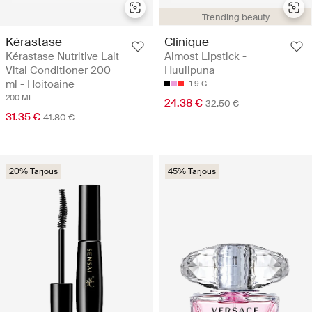
Trending beauty
Kérastase
Clinique
Kérastase Nutritive Lait
Almost Lipstick -
Vital Conditioner 200
Huulipuna
ml - Hoitoaine
1.9 G
200 ML
24.38 €
32.50 €
31.35 €
41.80 €
20% Tarjous
45% Tarjous