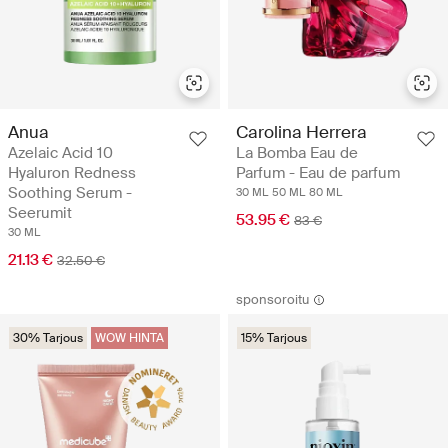
Anua
Carolina Herrera
Azelaic Acid 10
La Bomba Eau de
Hyaluron Redness
Parfum - Eau de parfum
Soothing Serum -
30 ML
50 ML
80 ML
Seerumit
53.95 €
83 €
30 ML
21.13 €
32.50 €
sponsoroitu
30% Tarjous
WOW HINTA
15% Tarjous