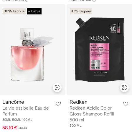
30% Tarjous
+ Lahja
10% Tarjous
Lancôme
Redken
La vie est belle Eau de
Redken Acidic Color
Parfum
Gloss Shampoo Refill
500 ml
30ML
50ML
100ML
500 ML
58.10 €
83 €