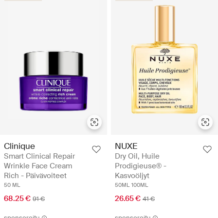
Clinique
NUXE
Smart Clinical Repair
Dry Oil, Huile
Wrinkle Face Cream
Prodigieuse® -
Rich - Päivävoiteet
Kasvoöljyt
50 ML
50ML
100ML
68.25 €
26.65 €
91 €
41 €
sponsoroitu
sponsoroitu