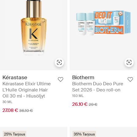
Kérastase
Biotherm
Kérastase Elixir Ultime
Biotherm Duo Deo Pure
L’Huile Originale Hair
Set 2026 - Deo roll-on
Oil 30 ml - Hiusöljyt
150 ML
30 ML
26.10 €
29 €
27.08 €
36.10 €
25% Tarjous
35% Tarjous