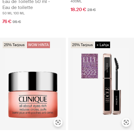
Eau de Toilette 50 ml -
400ML
Eau de toilette
18.20 €
28 €
50 ML
100 ML
76 €
95 €
25% Tarjous
WOW HINTA
25% Tarjous
+ Lahja