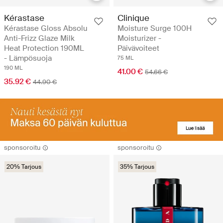
Kérastase
Clinique
Kérastase Gloss Absolu
Moisture Surge 100H
Anti-Frizz Glaze Milk
Moisturizer -
Heat Protection 190ML
Päivävoiteet
- Lämpösuoja
75 ML
190 ML
41.00 €
54.66 €
35.92 €
44.90 €
sponsoroitu
sponsoroitu
20% Tarjous
35% Tarjous