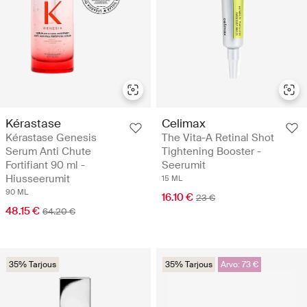
Kérastase
Celimax
Kérastase Genesis
The Vita-A Retinal Shot
Serum Anti Chute
Tightening Booster -
Fortifiant 90 ml -
Seerumit
Hiusseerumit
15 ML
90 ML
16.10 €
23 €
48.15 €
64.20 €
35% Tarjous
35% Tarjous
Arvo: 73 €