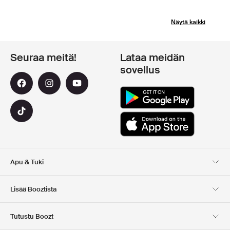
Näytä kaikki
Seuraa meitä!
Lataa meidän
sovellus
Apu & Tuki
Asiakaspalvelu
Toimitus
Lisää Booztista
Palautukset
Maksu
Tietoa Meista
Virallinen alennuskoodi
Tutustu Boozt
Lahjakortit
Sovelluksemme