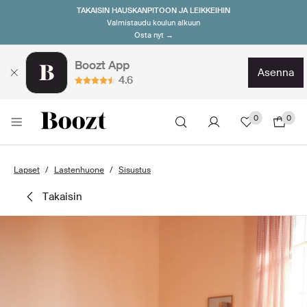
TAKAISIN HAUSKANPITOON JA LEIKKEIHIN
Valmistaudu koulun alkuun
Osta nyt →
Boozt App
asenna
4.6
0
0
Lapset
Lastenhuone
Sisustus
takaisin