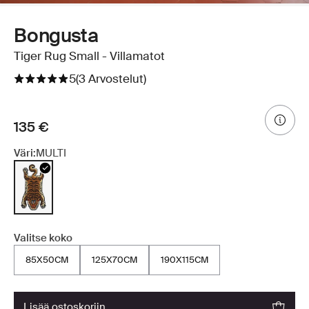
Bongusta
Tiger Rug Small - Villamatot
5
(3 Arvostelut)
135 €
Väri:
MULTI
Valitse koko
85X50CM
125X70CM
190X115CM
lisää ostoskoriin