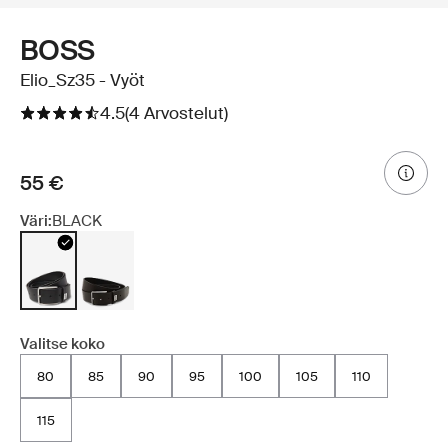
BOSS
Elio_Sz35 - Vyöt
4.5
(4 Arvostelut)
55 €
Väri:
BLACK
Valitse koko
80
85
90
95
100
105
110
115