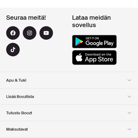
Seuraa meitä!
Lataa meidän
sovellus
Apu & Tuki
Asiakaspalvelu
Toimitus
Lisää Booztista
Palautukset
Maksu
Tietoa Meista
Virallinen alennuskoodi
Tutustu Boozt
Lahjakortit
Sovelluksemme
Urat
Yrityksen tiedot
Club Boozt
Maksutavat
Investor relations
Vastuullisuus