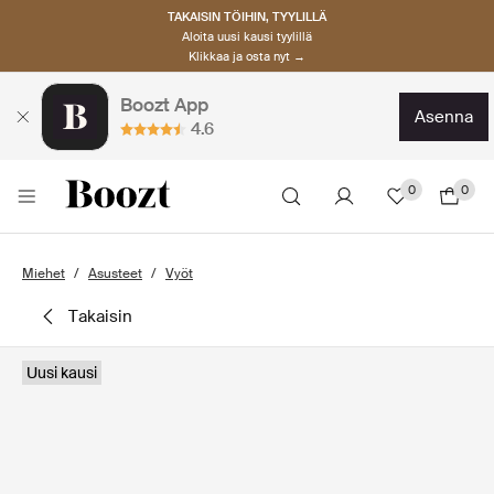
TAKAISIN TÖIHIN, TYYLILLÄ
Aloita uusi kausi tyylillä
Klikkaa ja osta nyt →
Boozt App
asenna
4.6
0
0
Miehet
Asusteet
Vyöt
takaisin
Uusi kausi