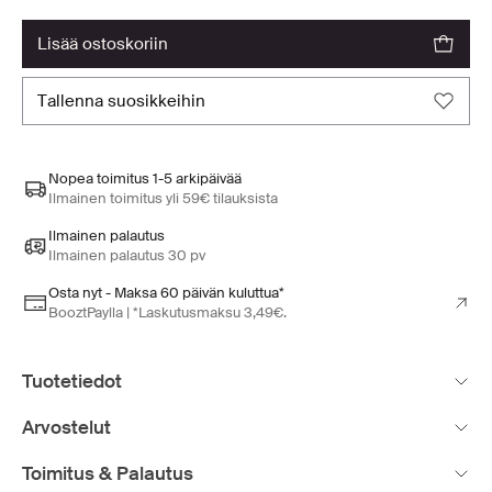
lisää ostoskoriin
tallenna suosikkeihin
Nopea toimitus 1-5 arkipäivää
Ilmainen toimitus yli 59€ tilauksista
Ilmainen palautus
Ilmainen palautus 30 pv
Osta nyt - Maksa 60 päivän kuluttua*
BooztPaylla | *Laskutusmaksu 3,49€.
Tuotetiedot
Arvostelut
Toimitus & Palautus