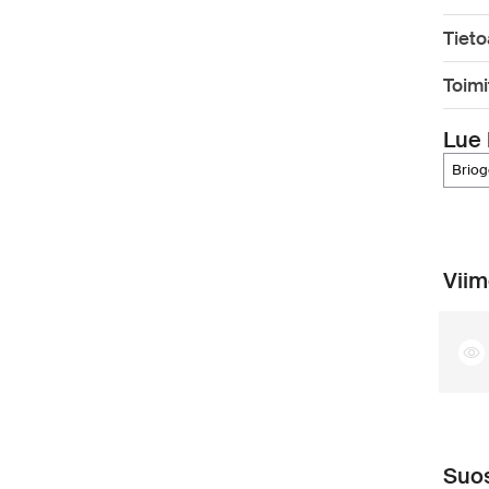
Tieto
Toimi
Lue 
brio
Viim
Suos