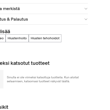
a merkistä
tus & Palautus
lisää
geo
hiustenhoito
hiusten tehohoidot
eksi katsotut tuotteet
Sinulla ei ole viimeksi katsottuja tuotteita. Kun aloitat
selaamisen, katsomasi tuotteet näkyvät täällä.
ikit