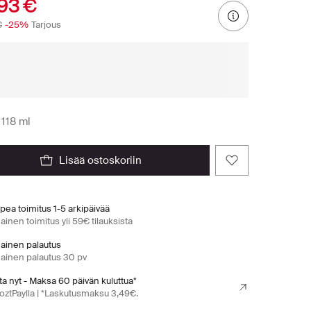
93 €
€
-25%
Tarjous
118 ml
lisää ostoskoriin
pea toimitus 1-5 arkipäivää
ainen toimitus yli 59€ tilauksista
mainen palautus
mainen palautus 30 pv
a nyt - Maksa 60 päivän kuluttua*
oztPaylla | *Laskutusmaksu 3,49€.