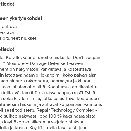
tiedot
een yksityiskohdat
teuttava
vistava
rioituneet hiukset
tiedot
e: Kuiville, vaurioituneille hiuksille. Don't Despair
r™ Moisture + Damage Defense Leave-in
ment on näkymätön, vahvistava ja kosteuttava
in jätettävä naamio, joka toimii koko päivän ajan
aen hiusten rakennetta, pehmeyttä ja kiiltoa
kaan latistamatta niitä. Koostumus on rikastettu
deilla, välttämättömiä rasvahappoja sisältävillä
llä sekä B-vitamiinilla, jotka palauttavat kosteuden
ituneisiin hiuksiin ja auttavat korjaamaan vaurioita.
ellisesti todistettu Repair Technology Complex -
te sulkee näkyvästi jopa 100 % kaksihaaraisista
 käyttökerran jälkeen ja varjelee hiuksia
lulta jatkossa. Käyttö: Levitä tasaisesti juuri