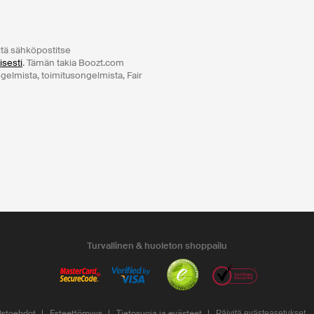
ltä sähköpostitse
isesti
. Tämän takia Boozt.com
ngelmista, toimitusongelmista, Fair
Turvallinen & huoleton shoppailu
stoehdot
Esteettömyys
Tietosuoja ja evästeet
Päivitä evästeasetukset