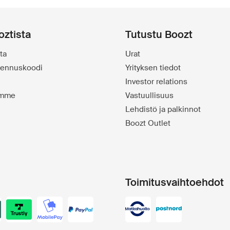
oztista
Tutustu Boozt
ta
Urat
alennuskoodi
Yrityksen tiedot
Investor relations
emme
Vastuullisuus
Lehdistö ja palkinnot
Boozt Outlet
Toimitusvaihtoehdot