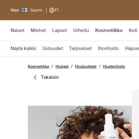
Maa:
Suomi
FI
Naiset
Miehet
Lapset
Urheilu
Kosmetiikka
Koti
Näytä kaikki
Uutuudet
Tarjoukset
Ihonhoito
Hajuve
Kosmetiikka
Hiukset
Hiustuotteet
Hiustenhoito
takaisin