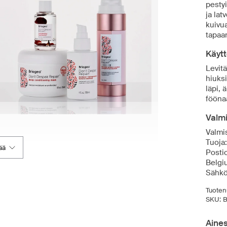
pestyi
ja lat
kuivua
tapaa
Käytt
Levitä
hiuksi
läpi, 
fööna
Valmi
Valmis
Tuoja
ää
Posti
Belgi
Sähkö
Tuoten
SKU:
B
Aine