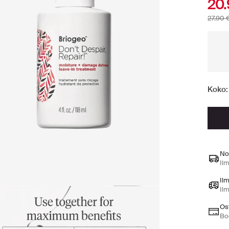
20.
27.90 
Koko:
No
Ilm
Il
Il
Ost
Bo