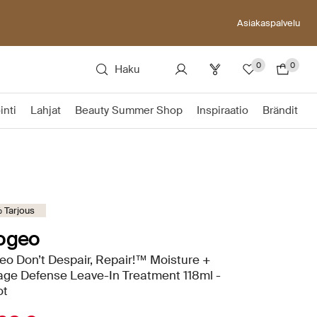
Asiakaspalvelu
0
0
Haku
inti
Lahjat
Beauty Summer Shop
Inspiraatio
Brändit
 Tarjous
iogeo
eo Don’t Despair, Repair!™ Moisture +
ge Defense Leave-In Treatment 118ml -
ot