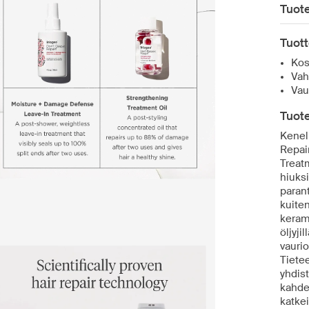
Tuote
Tuott
Kos
Vah
Vau
Tuote
Kenell
Repai
Treat
hiuksi
parant
kuiten
kerami
öljyji
vaurio
Tiete
yhdis
kahden
katkei