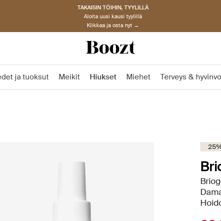
TAKAISIN TÖIHIN, TYYLILLÄ
Aloita uusi kausi tyylillä
Klikkaa ja osta nyt →
det ja tuoksut
Meikit
Hiukset
Miehet
Terveys & hyvinvo
25%
Br
Briog
Dama
Hoid