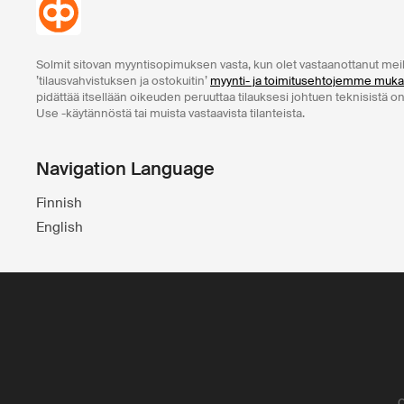
Solmit sitovan myyntisopimuksen vasta, kun olet vastaanottanut mei
’tilausvahvistuksen ja ostokuitin’
myynti- ja toimitusehtojemme muka
pidättää itsellään oikeuden peruuttaa tilauksesi johtuen teknisistä o
Use -käytännöstä tai muista vastaavista tilanteista.
Navigation Language
Finnish
English
O