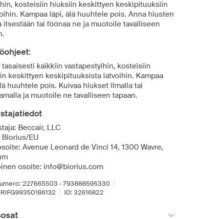
hin, kosteisiin hiuksiin keskittyen keskipituuksiin
voihin. Kampaa läpi, älä huuhtele pois. Anna hiusten
 itsestään tai föönaa ne ja muotoile tavalliseen
n.
öohjeet:
 tasaisesti kaikkiin vastapestyihin, kosteisiin
in keskittyen keskipituuksista latvoihin. Kampaa
älä huuhtele pois. Kuivaa hiukset ilmalla tai
amalla ja muotoile ne tavalliseen tapaan.
stajatiedot
taja: Beccair, LLC
: Biorius/EU
osoite: Avenue Leonard de Vinci 14, 1300 Wavre,
um
inen osoite: info@biorius.com
umero:
227665503 - 793888595330
RIFG99350186132
ID:
32616822
sosat