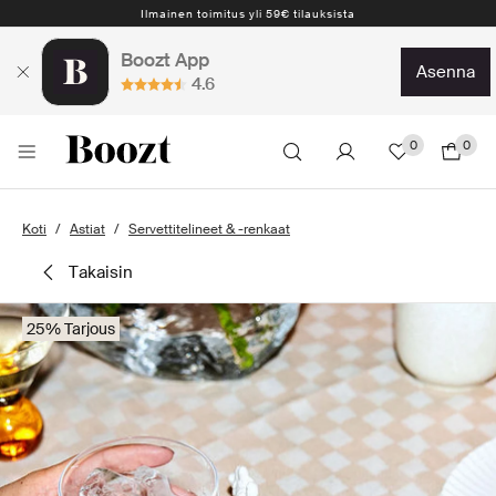
Ilmainen toimitus yli 59€ tilauksista
Boozt App
asenna
4.6
0
0
Koti
Astiat
Servettitelineet & -renkaat
takaisin
25% Tarjous