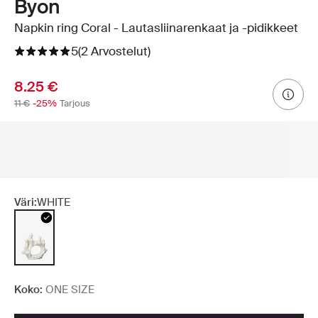
Byon
Napkin ring Coral - Lautasliinarenkaat ja -pidikkeet
5
(2 Arvostelut)
8.25 €
11 €
-25%
Tarjous
Väri:
WHITE
Koko:
ONE SIZE