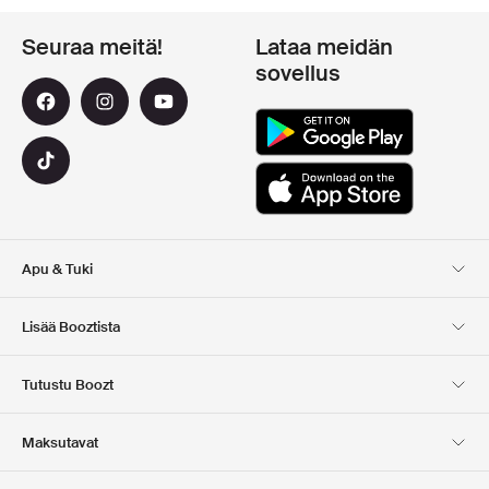
Seuraa meitä!
Lataa meidän
sovellus
Apu & Tuki
Asiakaspalvelu
Toimitus
Lisää Booztista
Palautukset
Maksu
Tietoa Meista
Virallinen alennuskoodi
Tutustu Boozt
Lahjakortit
Sovelluksemme
Urat
Yrityksen tiedot
Club Boozt
Maksutavat
Investor relations
Vastuullisuus