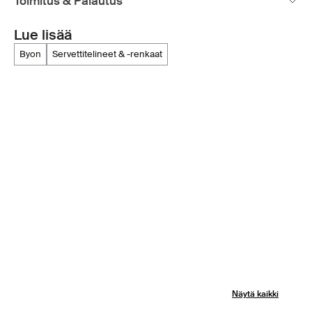
Toimitus & Palautus
Lue lisää
byon
servettitelineet & -renkaat
Näytä kaikki