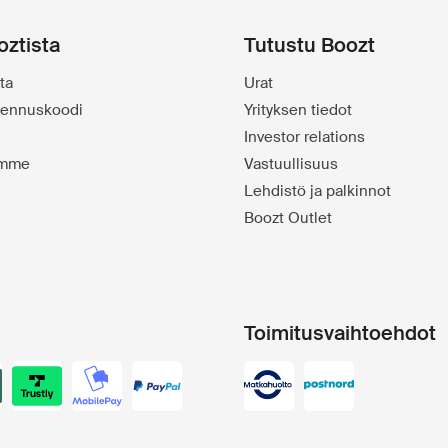
oztista
Tutustu Boozt
ta
Urat
alennuskoodi
Yrityksen tiedot
Investor relations
emme
Vastuullisuus
Lehdistö ja palkinnot
Boozt Outlet
Toimitusvaihtoehdot