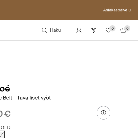
Asiakaspalvelu
0
0
Haku
loé
c Belt - Tavalliset vyöt
0 €
GOLD