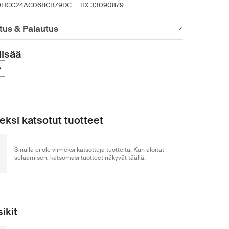
OHCC24AC068CB79DC
ID:
33090879
tus & Palautus
lisää
é
eksi katsotut tuotteet
Sinulla ei ole viimeksi katsottuja tuotteita. Kun aloitat
selaamisen, katsomasi tuotteet näkyvät täällä.
ikit