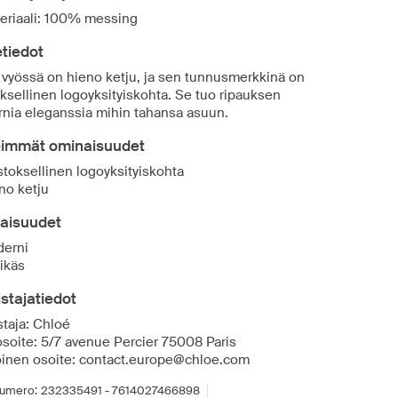
eriaali: 100% messing
tiedot
 vyössä on hieno ketju, ja sen tunnusmerkkinä on
oksellinen logoyksityiskohta. Se tuo ripauksen
nia eleganssia mihin tahansa asuun.
eimmät ominaisuudet
stoksellinen logoyksityiskohta
no ketju
aisuudet
erni
likäs
stajatiedot
staja: Chloé
osoite: 5/7 avenue Percier 75008 Paris
inen osoite: contact.europe@chloe.com
umero:
232335491 - 7614027466898