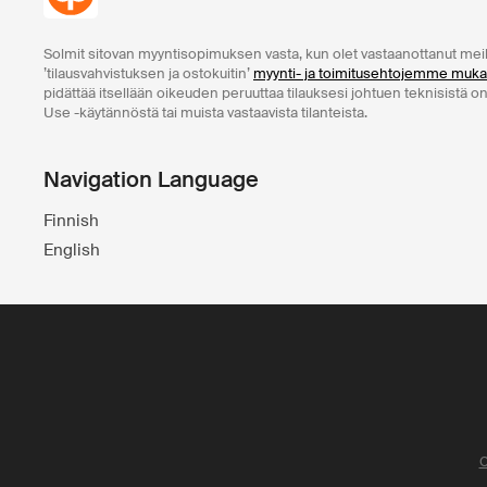
Solmit sitovan myyntisopimuksen vasta, kun olet vastaanottanut mei
’tilausvahvistuksen ja ostokuitin’
myynti- ja toimitusehtojemme muka
pidättää itsellään oikeuden peruuttaa tilauksesi johtuen teknisistä o
Use -käytännöstä tai muista vastaavista tilanteista.
Navigation Language
Finnish
English
O