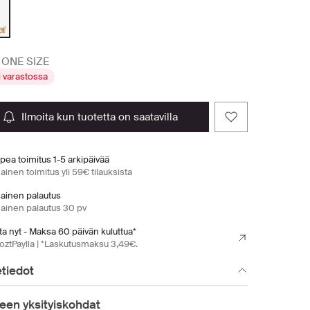
ONE SIZE
i varastossa
ilmoita kun tuotetta on saatavilla
pea toimitus 1-5 arkipäivää
ainen toimitus yli 59€ tilauksista
mainen palautus
mainen palautus 30 pv
a nyt - Maksa 60 päivän kuluttua*
oztPaylla | *Laskutusmaksu 3,49€.
tiedot
een yksityiskohdat