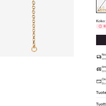
Koko:
E
No
Ilm
Il
Il
Ost
Bo
Tuote
Tuott