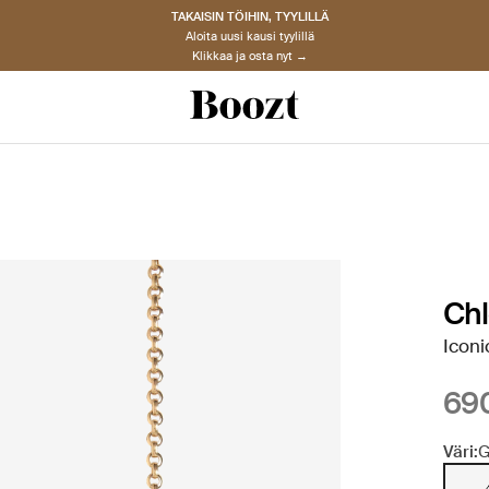
TAKAISIN TÖIHIN, TYYLILLÄ
Aloita uusi kausi tyylillä
Klikkaa ja osta nyt →
Ch
Iconi
69
Väri: