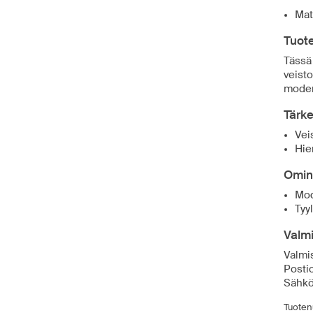
Mat
Tuote
Tässä
veist
moder
Tärk
Vei
Hie
Omin
Mod
Tyy
Valmi
Valmi
Posti
Sähkö
Tuoten