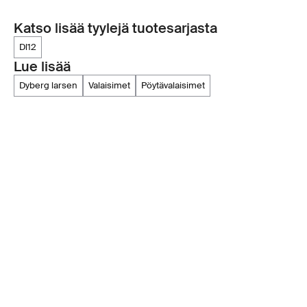
Katso lisää tyylejä tuotesarjasta
dl12
Lue lisää
dyberg larsen
valaisimet
pöytävalaisimet