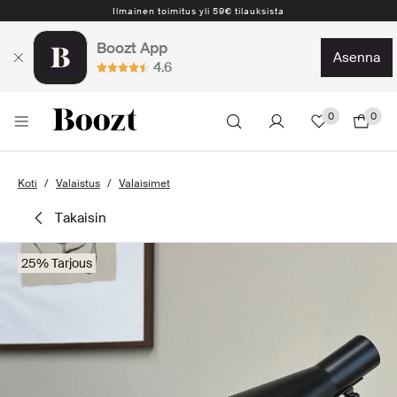
Ilmainen toimitus yli 59€ tilauksista
Boozt App
asenna
4.6
0
0
Koti
Valaistus
Valaisimet
takaisin
25% Tarjous