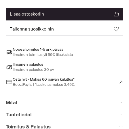
lisää ostoskoriin
tallenna suosikkeihin
Nopea toimitus 1-5 arkipäivää
Ilmainen toimitus yli 59€ tilauksista
Ilmainen palautus
Ilmainen palautus 30 pv
Osta nyt - Maksa 60 päivän kuluttua*
BooztPaylla | *Laskutusmaksu 3,49€.
Mitat
Tuotetiedot
Toimitus & Palautus