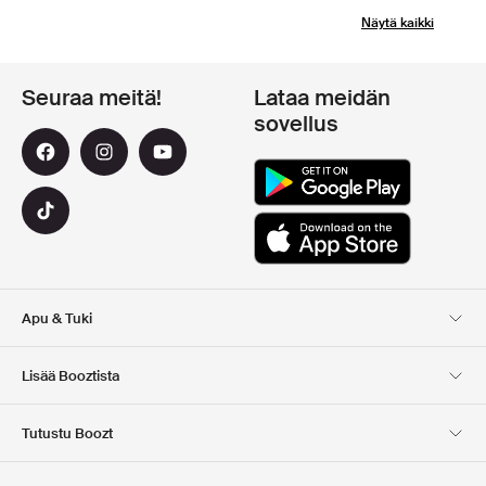
Näytä kaikki
Seuraa meitä!
Lataa meidän
sovellus
Apu & Tuki
Asiakaspalvelu
Toimitus
Lisää Booztista
Palautukset
Maksu
Tietoa Meista
Virallinen alennuskoodi
Tutustu Boozt
Lahjakortit
Sovelluksemme
Urat
Yrityksen tiedot