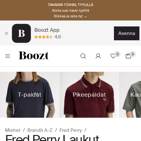
TAKAISIN TÖIHIN, TYYLILLÄ
Aloita uusi kausi tyylillä
Klikkaa ja osta nyt →
Boozt App
asenna
4.6
0
0
T-paidat
Pikeepaidat
Kau
Miehet
Brändit A-Z
Fred Perry
Fred Perry Laukut