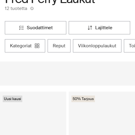
12 tuotetta
suodattimet
lajittele
kategoriat
reput
viikonloppulaukut
to
Uusi kausi
50% Tarjous