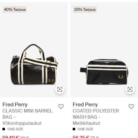
40% Tarjous
25% Tarjous
Fred Perry
Fred Perry
CLASSIC MINI BARREL
COATED POLYESTER
BAG -
WASH BAG -
Viikonloppulaukut
Meikkilaukut
ONE SIZE
ONE SIZE
59.40 €
56.25 €
99 €
75 €