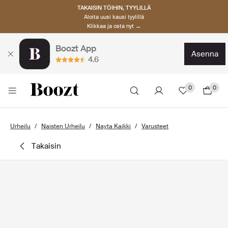
TAKAISIN TÖIHIN, TYYLILLÄ
Aloita uusi kausi tyylillä
Klikkaa ja osta nyt →
Boozt App
asenna
4.6
0
0
Urheilu
Naisten Urheilu
Nayta Kaikki
Varusteet
takaisin