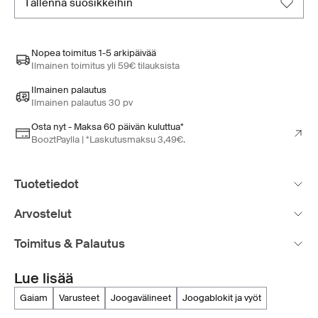
tallenna suosikkeihin
Nopea toimitus 1-5 arkipäivää
Ilmainen toimitus yli 59€ tilauksista
Ilmainen palautus
Ilmainen palautus 30 pv
Osta nyt - Maksa 60 päivän kuluttua*
BooztPaylla | *Laskutusmaksu 3,49€.
Tuotetiedot
Arvostelut
Toimitus & Palautus
Lue lisää
gaiam
varusteet
joogavälineet
joogablokit ja vyöt