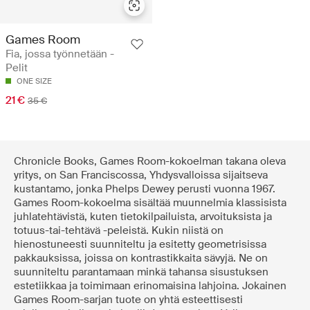
Games Room
Fia, jossa työnnetään -
Pelit
ONE SIZE
21 €
35 €
Chronicle Books, Games Room-kokoelman takana oleva
yritys, on San Franciscossa, Yhdysvalloissa sijaitseva
kustantamo, jonka Phelps Dewey perusti vuonna 1967.
Games Room-kokoelma sisältää muunnelmia klassisista
juhlatehtävistä, kuten tietokilpailuista, arvoituksista ja
totuus-tai-tehtävä -peleistä. Kukin niistä on
hienostuneesti suunniteltu ja esitetty geometrisissa
pakkauksissa, joissa on kontrastikkaita sävyjä. Ne on
suunniteltu parantamaan minkä tahansa sisustuksen
estetiikkaa ja toimimaan erinomaisina lahjoina. Jokainen
Games Room-sarjan tuote on yhtä esteettisesti