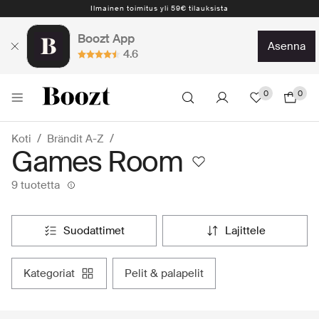
Ilmainen toimitus yli 59€ tilauksista
Boozt App
asenna
4.6
0
0
Koti
Brändit A-Z
Games Room
9 tuotetta
suodattimet
lajittele
kategoriat
pelit & palapelit