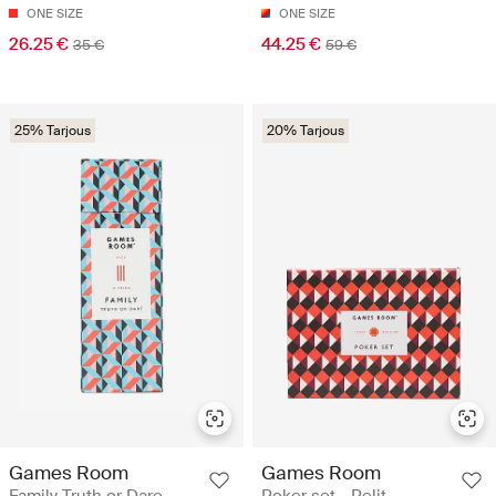
ONE SIZE
ONE SIZE
26.25 €
44.25 €
35 €
59 €
25% Tarjous
20% Tarjous
Games Room
Games Room
Family Truth or Dare -
Poker set - Pelit