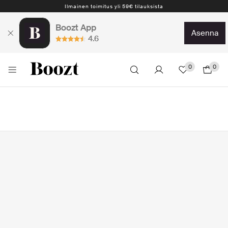
Ilmainen toimitus yli 59€ tilauksista
Boozt App
asenna
4.6
0
0