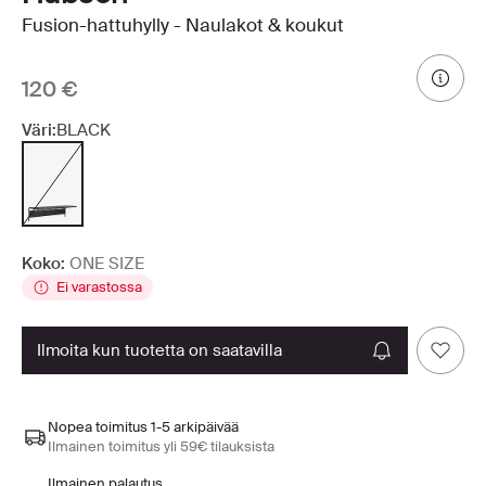
Fusion-hattuhylly - Naulakot & koukut
120 €
Väri:
BLACK
Koko:
ONE SIZE
Ei varastossa
ilmoita kun tuotetta on saatavilla
Nopea toimitus 1-5 arkipäivää
Ilmainen toimitus yli 59€ tilauksista
Ilmainen palautus