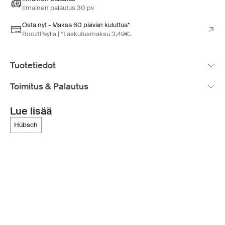
Ilmainen palautus 30 pv
Osta nyt - Maksa 60 päivän kuluttua*
BooztPaylla | *Laskutusmaksu 3,49€.
Tuotetiedot
Toimitus & Palautus
Lue lisää
hübsch