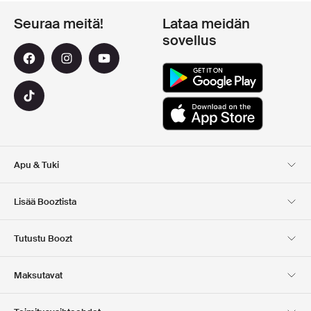
Seuraa meitä!
Lataa meidän
sovellus
Apu & Tuki
Asiakaspalvelu
Toimitus
Lisää Booztista
Palautukset
Maksu
Tietoa Meista
Virallinen alennuskoodi
Tutustu Boozt
Lahjakortit
Sovelluksemme
Urat
Yrityksen tiedot
Club Boozt
Maksutavat
Investor relations
Vastuullisuus