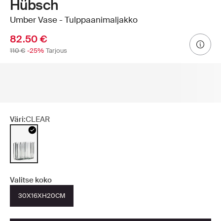
Hübsch
Umber Vase - Tulppaanimaljakko
82.50 €
110 €
-25%
Tarjous
Väri:
CLEAR
Valitse koko
30X16XH20CM