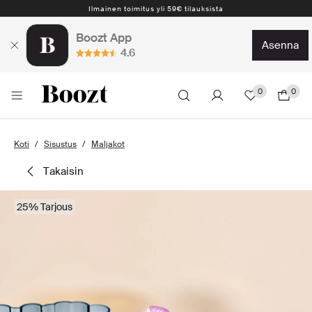
Ilmainen toimitus yli 59€ tilauksista
Boozt App
asenna
4.6
0
0
Koti
Sisustus
Maljakot
takaisin
25% Tarjous