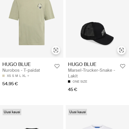
HUGO BLUE
HUGO BLUE
Nurobos - T-paidat
Marsel-Trucker-Snake -
Lakit
XS
S
M
L
XL
ONE SIZE
54.95 €
45 €
Uusi kausi
Uusi kausi