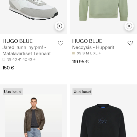
HUGO BLUE
HUGO BLUE
Jared_runn_nyrpmf -
Necdysis - Hupparit
Matalavartiset Tennarit
XS
S
M
L
XL
39
40
41
42
43
119.95 €
150 €
Uusi kausi
Uusi kausi