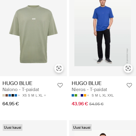
HUGO BLUE
HUGO BLUE
Nalono - T-paidat
Nieros - T-paidat
XS
S
M
L
XL
S
M
L
XL
XXL
64.95 €
43.96 €
54.95 €
Uusi kausi
Uusi kausi