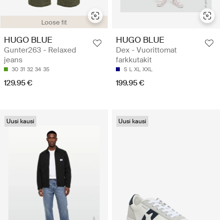
Loose fit
HUGO BLUE
HUGO BLUE
Gunter263 - Relaxed
Dex - Vuorittomat
jeans
farkkutakit
30
31
32
34
35
S
L
XL
XXL
129.95 €
199.95 €
Uusi kausi
Uusi kausi