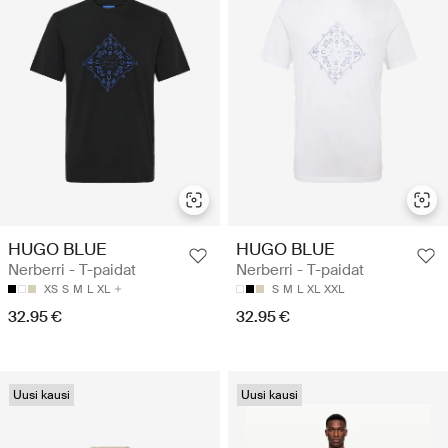
HUGO BLUE
HUGO BLUE
Nerberri - T-paidat
Nerberri - T-paidat
XS
S
M
L
XL
S
M
L
XL
XXL
32.95 €
32.95 €
Uusi kausi
Uusi kausi