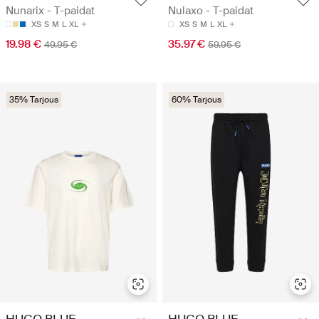
Nunarix - T-paidat
Nulaxo - T-paidat
XS
S
M
L
XL
XS
S
M
L
XL
19.98 €
35.97 €
49.95 €
59.95 €
35% Tarjous
60% Tarjous