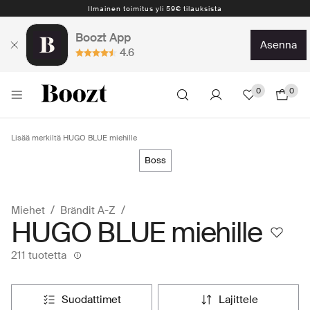
Ilmainen toimitus yli 59€ tilauksista
Boozt App
asenna
4.6
0
0
Lisää merkiltä HUGO BLUE miehille
boss
Miehet
Brändit A-Z
HUGO BLUE miehille
211 tuotetta
suodattimet
lajittele