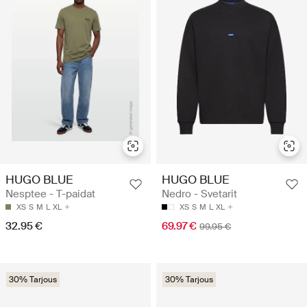
HUGO BLUE
HUGO BLUE
Nesptee - T-paidat
Nedro - Svetarit
XS
S
M
L
XL
XS
S
M
L
XL
32.95 €
69.97 €
99.95 €
30% Tarjous
30% Tarjous