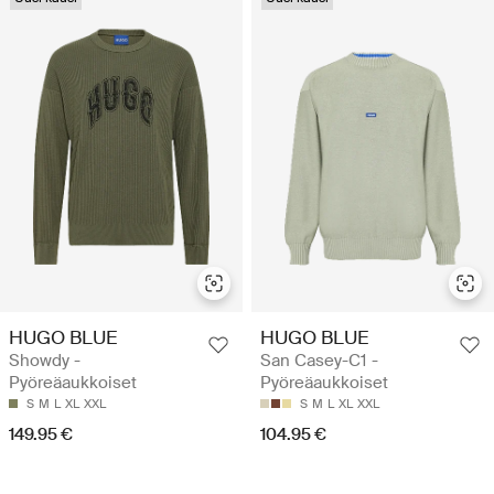
HUGO BLUE
HUGO BLUE
Showdy -
San Casey-C1 -
Pyöreäaukkoiset
Pyöreäaukkoiset
S
M
L
XL
XXL
S
M
L
XL
XXL
149.95 €
104.95 €