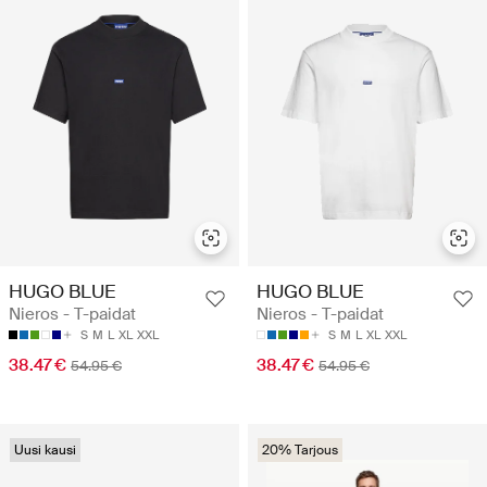
HUGO BLUE
HUGO BLUE
Nieros - T-paidat
Nieros - T-paidat
S
M
L
XL
XXL
S
M
L
XL
XXL
38.47 €
38.47 €
54.95 €
54.95 €
Uusi kausi
20% Tarjous