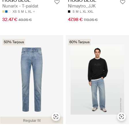
HUGO BLUE
HUGO BLUE
Nunarix - T-paidat
Nimaytro_JJK
XS
S
M
L
XL
S
M
L
XL
XXL
32.47 €
47.98 €
49.95 €
119.95 €
50% Tarjous
60% Tarjous
Regular fit