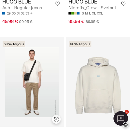
HUGO BLUE
HUGO BLUE
Ash - Regular jeans
Nierofix_Crew - Svetarit
29
30
31
32
33
S
M
L
XL
XXL
49.98 €
35.98 €
99.95 €
89.95 €
60% Tarjous
60% Tarjous
1
−