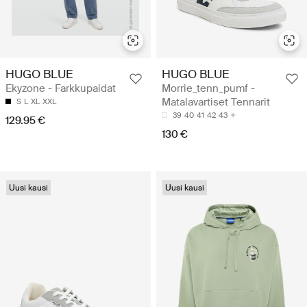
HUGO BLUE
HUGO BLUE
Ekyzone - Farkkupaidat
Morrie_tenn_pumf -
Matalavartiset Tennarit
S
L
XL
XXL
39
40
41
42
43
129.95 €
130 €
Uusi kausi
Uusi kausi