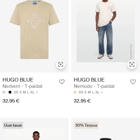
HUGO BLUE
HUGO BLUE
Nerberri - T-paidat
Nemodo - T-paidat
XS
S
M
L
XL
XS
S
M
L
XL
32.95 €
32.95 €
Uusi kausi
30% Tarjous