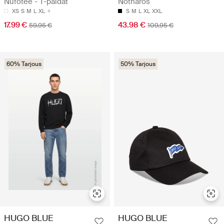
Nufotee - T-paidat
Notharos
XS
S
M
L
XL
S
M
L
XL
XXL
17.99 €
43.98 €
59.95 €
109.95 €
60% Tarjous
50% Tarjous
HUGO BLUE
HUGO BLUE