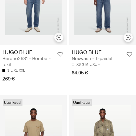
HUGO BLUE
HUGO BLUE
Berono2631 - Bomber-
Noxwash - T-paidat
takit
XS
S
M
L
XL
S
L
XL
XXL
64.95 €
269 €
Uusi kausi
Uusi kausi