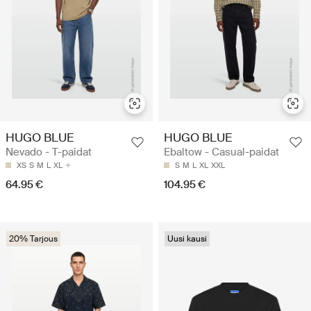
HUGO BLUE
HUGO BLUE
Nevado - T-paidat
Ebaltow - Casual-paidat
XS
S
M
L
XL
S
M
L
XL
XXL
64.95 €
104.95 €
20% Tarjous
Uusi kausi