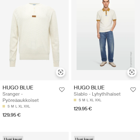
HUGO BLUE
HUGO BLUE
Sranger -
Siablo - Lyhythihaiset
Pyöreäaukkoiset
S
M
L
XL
XXL
S
M
L
XL
XXL
129.95 €
129.95 €
Uusi kausi
Uusi kausi