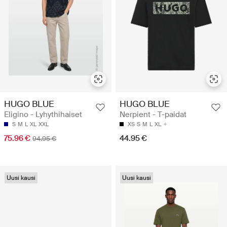
HUGO BLUE
HUGO BLUE
Eligino - Lyhythihaiset
Nerpient - T-paidat
S
M
L
XL
XXL
XS
S
M
L
XL
75.96 €
44.95 €
94.95 €
Uusi kausi
Uusi kausi