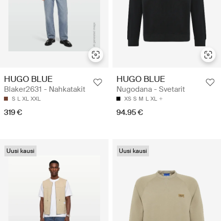
HUGO BLUE
HUGO BLUE
Blaker2631 - Nahkatakit
Nugodana - Svetarit
S
L
XL
XXL
XS
S
M
L
XL
319 €
94.95 €
Uusi kausi
Uusi kausi