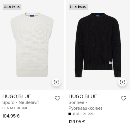
Uusi kausi
Uusi kausi
HUGO BLUE
HUGO BLUE
Spuro - Neuleliivit
Sonnee -
Pyöreäaukkoiset
S
M
L
XL
XXL
S
M
L
XL
XXL
104.95 €
129.95 €