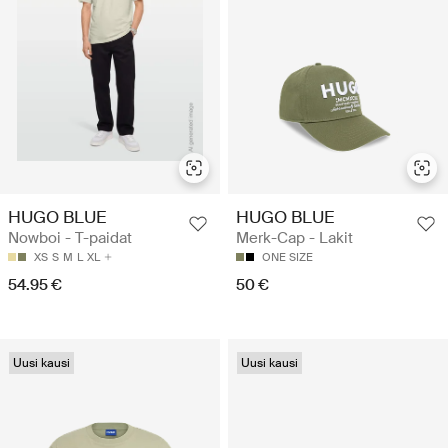
HUGO BLUE
HUGO BLUE
Nowboi - T-paidat
Merk-Cap - Lakit
XS
S
M
L
XL
ONE SIZE
54.95 €
50 €
Uusi kausi
Uusi kausi