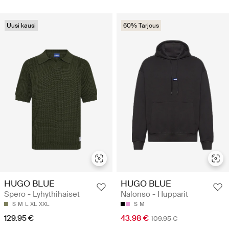
Uusi kausi
60% Tarjous
HUGO BLUE
HUGO BLUE
Spero - Lyhythihaiset
Nalonso - Hupparit
S
M
L
XL
XXL
S
M
129.95 €
43.98 €
109.95 €