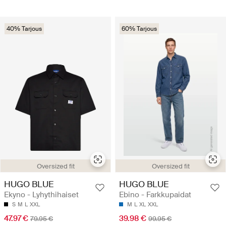
40% Tarjous
60% Tarjous
Oversized fit
Oversized fit
HUGO BLUE
HUGO BLUE
Ekyno - Lyhythihaiset
Ebino - Farkkupaidat
S
M
L
XXL
M
L
XL
XXL
47.97 €
39.98 €
79.95 €
99.95 €