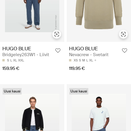
HUGO BLUE
HUGO BLUE
Bridgeley263W1 - Liivit
Nevacrew - Svetarit
S
L
XL
XXL
XS
S
M
L
XL
159.95 €
119.95 €
Uusi kausi
Uusi kausi