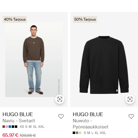
40% Tarjous
50% Tarjous
HUGO BLUE
HUGO BLUE
Naviu - Svetarit
Nuwolo -
Pyöreäaukkoiset
XS
S
M
XL
XXL
S
M
L
XL
XXL
65.97 €
109.95 €