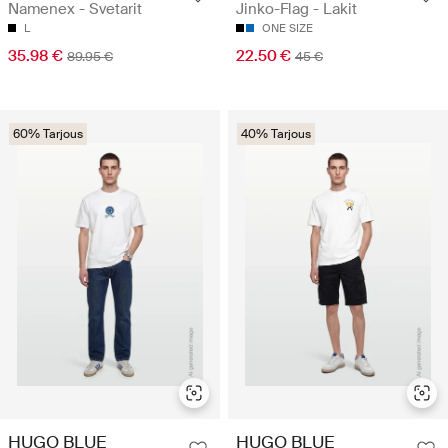
Namenex - Svetarit
Jinko-Flag - Lakit
L
ONE SIZE
35.98 €
22.50 €
89.95 €
45 €
60% Tarjous
40% Tarjous
HUGO BLUE
HUGO BLUE