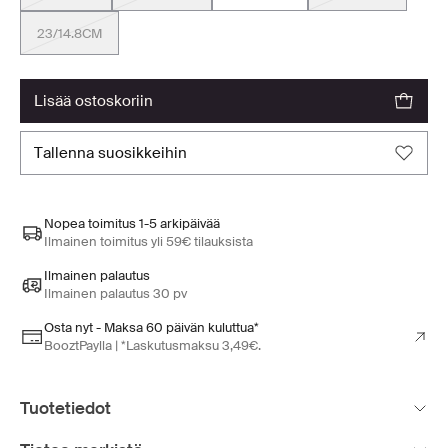
23/14.8CM
lisää ostoskoriin
tallenna suosikkeihin
Nopea toimitus 1-5 arkipäivää
Ilmainen toimitus yli 59€ tilauksista
Ilmainen palautus
Ilmainen palautus 30 pv
Osta nyt - Maksa 60 päivän kuluttua*
BooztPaylla | *Laskutusmaksu 3,49€.
Tuotetiedot