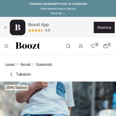
TAKAISIN HAUSKANPITOON JA LEIKKEIHIN
Valmistaudu koulun alkuun
Osta nyt →
Boozt App
asenna
4.6
0
0
Lapset
Kengät
Ensikengät
takaisin
30% Tarjous