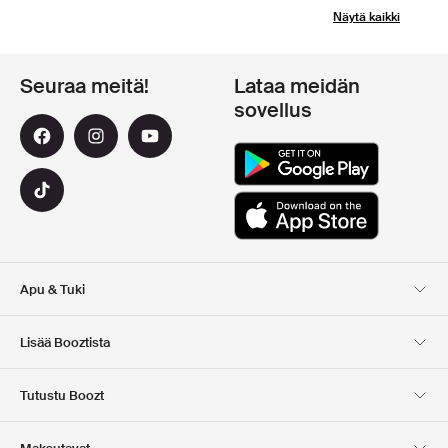
Näytä kaikki
Seuraa meitä!
Lataa meidän
sovellus
Apu & Tuki
Asiakaspalvelu
Toimitus
Lisää Booztista
Palautukset
Maksu
Tietoa Meista
Virallinen alennuskoodi
Tutustu Boozt
Lahjakortit
Sovelluksemme
Urat
Yrityksen tiedot