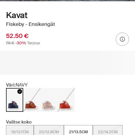
Kavat
Fiskeby - Ensikengät
52.50 €
75 €
-30%
Tarjous
Väri:
NAVY
Valitse koko
19/12.1CM
20/12.8CM
21/13.5CM
22/14.2CM