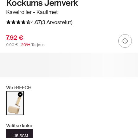
Kockums Jernverk
Kavelroller - Kaulimet
4.67
(3 Arvostelut)
7.92 €
9.90 €
-20%
Tarjous
Väri:
BEECH
Valitse koko
L:15.5CM