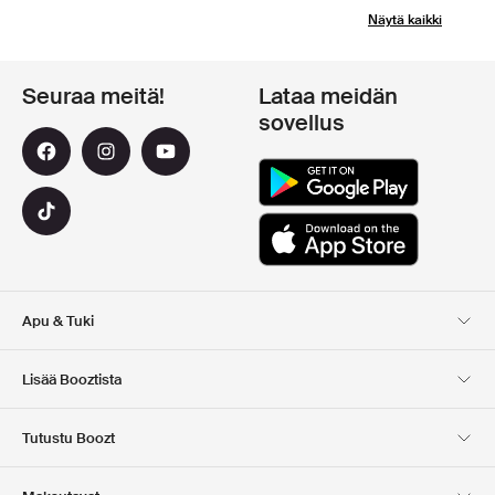
Näytä kaikki
Seuraa meitä!
Lataa meidän
sovellus
Apu & Tuki
Asiakaspalvelu
Toimitus
Lisää Booztista
Palautukset
Maksu
Tietoa Meista
Virallinen alennuskoodi
Tutustu Boozt
Lahjakortit
Sovelluksemme
Urat
Yrityksen tiedot