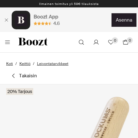
Ilmainen toimitus yli 59€ tilauksista
Boozt App
asenna
4.6
0
0
Koti
Keittiö
Leivontatarvikkeet
takaisin
20% Tarjous