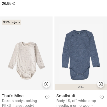
26.95 €
30% Tarjous
Villa
That's Mine
Smallstuff
Dakota bodystocking -
Body LS, off. white drop
Pitkähihaiset bodyt
needle, merino wool -