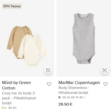
50% Tarjous
Müsli by Green
MarMar Copenhagen
Cotton
Body Sleeveless -
Hihattomat bodyt
Cozy me l/s body 2-
pack - Pitkähihaiset
56
62
68
74
80
bodyt
28.50 €
68
80