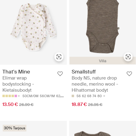
Villa
That's Mine
Smallstuff
Elimar wrap
Body NS, nature drop
bodystocking -
needle, merino wool -
Kietaisubodyt
Hihattomat bodyt
50CM/0M
56CM/1M
62CM/3M
68CM/6M
56
62
68
74
80
13.50 €
18.87 €
26.99 €
26.95 €
30% Tarjous