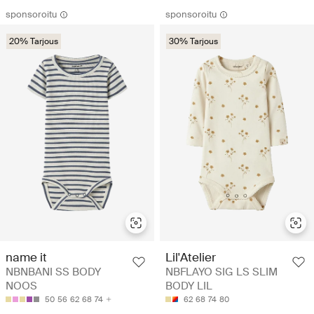
sponsoroitu
sponsoroitu
20% Tarjous
30% Tarjous
name it
Lil'Atelier
NBNBANI SS BODY
NBFLAYO SIG LS SLIM
NOOS
BODY LIL
50
56
62
68
74
62
68
74
80