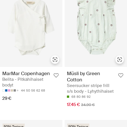
MarMar Copenhagen
Müsli by Green
Belita - Pitkähihaiset
Cotton
bodyt
Seersucker stripe frill
44
50
56
62
68
s/s body - Lyhythihaiset
68
80
86
92
29 €
17.45 €
34.90 €
50% Tarjous
50% Tarjous