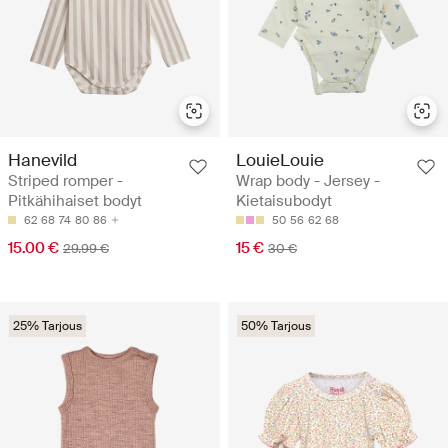
Hanevild
LouieLouie
Striped romper -
Wrap body - Jersey -
Pitkähihaiset bodyt
Kietaisubodyt
62
68
74
80
86
50
56
62
68
15.00 €
15 €
29.99 €
30 €
25% Tarjous
50% Tarjous