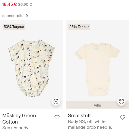
18.45 €
36.90 €
sponsoroitu
50% Tarjous
25% Tarjous
Villa
Smallstuff
Müsli by Green
Body SS, off. white
Cotton
melange drop needle,
Sea s/s body