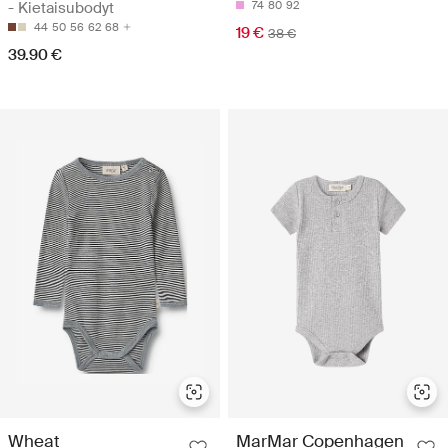
- Kietaisubodyt
74
80
92
44
50
56
62
68
19 €
38 €
39.90 €
Wheat
MarMar Copenhagen