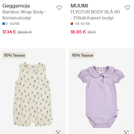
Geggamoja
MUUMI
Bamboo Wrap Body -
FLYGTUR BODY BLÅ 80
Kietaisubodyt
- Pitkähihaiset bodyt
62/68
56
62
68
17.34 €
18.85 €
28.90 €
29 €
50% Tarjous
50% Tarjous