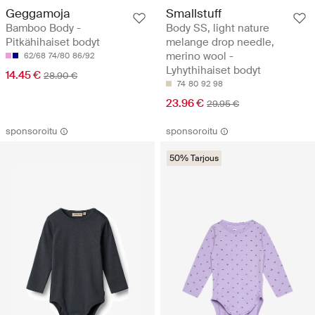
Geggamoja
Smallstuff
Bamboo Body -
Body SS, light nature
Pitkähihaiset bodyt
melange drop needle,
merino wool -
62/68
74/80
86/92
Lyhythihaiset bodyt
14.45 €
28.90 €
74
80
92
98
23.96 €
29.95 €
sponsoroitu
sponsoroitu
50% Tarjous