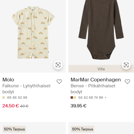
Villa
Molo
MarMar Copenhagen
Falkone - Lyhythihaiset
Bense - Pitkähihaiset
bodyt
bodyt
68
86
92
98
56
62
68
74
86
24.50 €
39.95 €
49 €
50% Tarjous
50% Tarjous