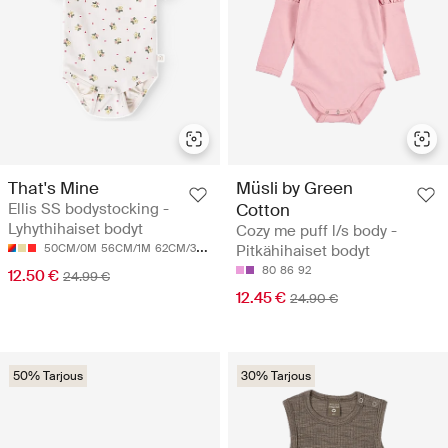
That's Mine
Müsli by Green
Ellis SS bodystocking -
Cotton
Lyhythihaiset bodyt
Cozy me puff l/s body -
50CM/0M
56CM/1M
62CM/3M
68CM/6M
Pitkähihaiset bodyt
74CM/9M
80
86
92
12.50 €
24.99 €
12.45 €
24.90 €
50% Tarjous
30% Tarjous