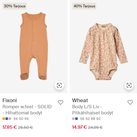
30% Tarjous
40% Tarjous
Fixoni
Wheat
Romper w.feet - SOLID
Body L/S Liv -
- Hihattomat bodyt
Pitkähihaiset bodyt
44
50
56
56
62
68
92
17.85 €
14.97 €
25.50 €
24.95 €