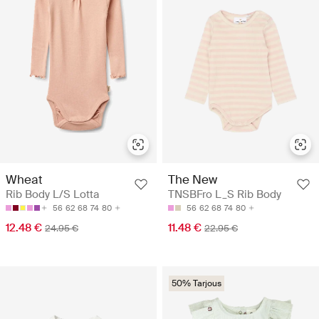
Wheat
The New
Rib Body L/S Lotta
TNSBFro L_S Rib Body
56
62
68
74
80
56
62
68
74
80
12.48 €
11.48 €
24.95 €
22.95 €
50% Tarjous