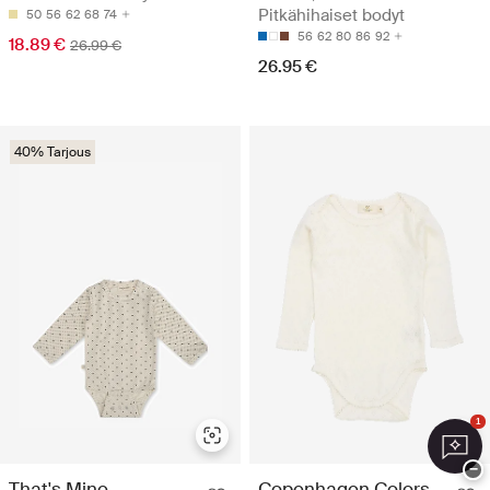
Pitkähihaiset bodyt
50
56
62
68
74
56
62
80
86
92
18.89 €
26.99 €
26.95 €
40% Tarjous
1
−
That's Mine
Copenhagen Colors