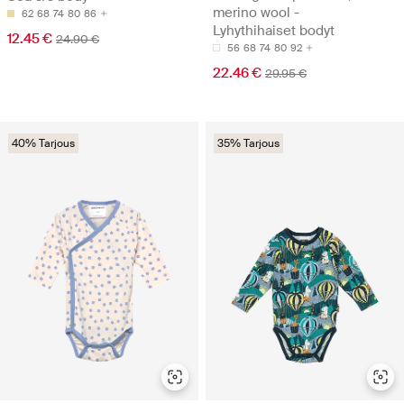
merino wool -
62
68
74
80
86
Lyhythihaiset bodyt
12.45 €
24.90 €
56
68
74
80
92
22.46 €
29.95 €
40% Tarjous
35% Tarjous