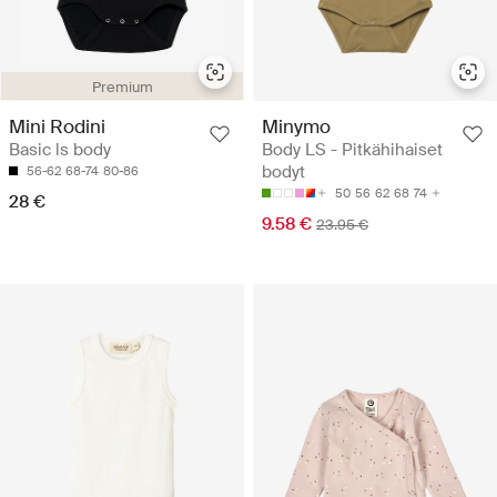
Premium
Mini Rodini
Minymo
Basic ls body
Body LS - Pitkähihaiset
bodyt
56-62
68-74
80-86
50
56
62
68
74
28 €
9.58 €
23.95 €