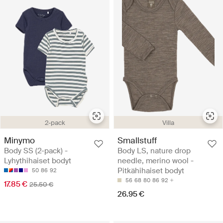
2-pack
Villa
Minymo
Smallstuff
Body SS (2-pack) -
Body LS, nature drop
Lyhythihaiset bodyt
needle, merino wool -
Pitkähihaiset bodyt
50
86
92
56
68
80
86
92
17.85 €
25.50 €
26.95 €