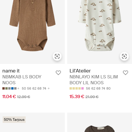
name it
Lil'Atelier
NBMKAB LS BODY
NBNLAYO KIM LS SLIM
NOOS
BODY LIL NOOS
50
56
62
68
74
56
62
68
74
80
11.04 €
15.39 €
12.99 €
21.99 €
50% Tarjous