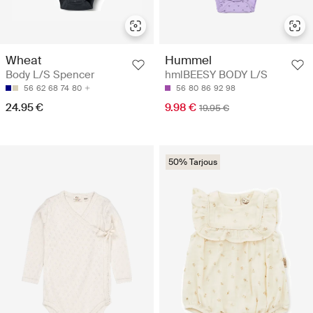
Wheat
Hummel
Body L/S Spencer
hmlBEESY BODY L/S
56
62
68
74
80
56
80
86
92
98
24.95 €
9.98 €
19.95 €
50% Tarjous