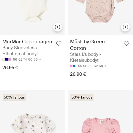
MarMar Copenhagen
Müsli by Green
Body Sleeveless -
Cotton
Hihattomat bodyt
Stars l/s body -
56
62
74
80
86
Kietaisubodyt
44
50
56
62
68
26.95 €
26.90 €
50% Tarjous
50% Tarjous