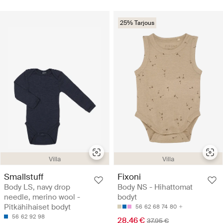
25% Tarjous
Villa
Villa
Smallstuff
Fixoni
Body LS, navy drop
Body NS - Hihattomat
needle, merino wool -
bodyt
Pitkähihaiset bodyt
56
62
68
74
80
56
62
92
98
28.46 €
37.95 €