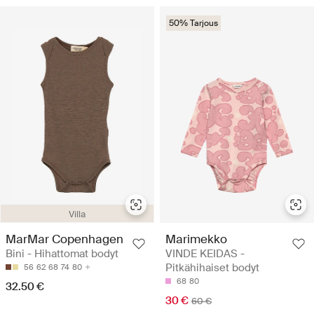
50% Tarjous
Villa
MarMar Copenhagen
Marimekko
Bini - Hihattomat bodyt
VINDE KEIDAS -
Pitkähihaiset bodyt
56
62
68
74
80
68
80
32.50 €
30 €
60 €