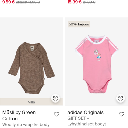
9.59 €
15.39 €
alkaen 11.99 €
21.99 €
50% Tarjous
Villa
Müsli by Green
adidas Originals
Cotton
GIFT SET -
Lyhythihaiset bodyt
Woolly rib wrap l/s body