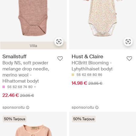
Villa
Smallstuff
Hust & Claire
Body NS, soft powder
HCBritt Blooming -
melange drop needle,
Lyhythihaiset bodyt
merino wool -
56
62
68
80
86
Hihattomat bodyt
14.98 €
29.95 €
56
62
68
74
80
22.46 €
29.95 €
sponsoroitu
sponsoroitu
50% Tarjous
50% Tarjous