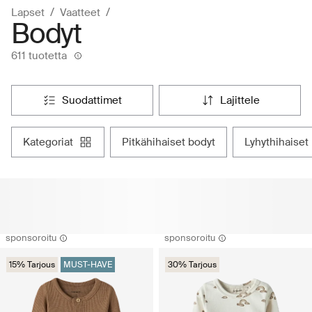
Lapset
Vaatteet
Bodyt
611 tuotetta
suodattimet
lajittele
kategoriat
pitkähihaiset bodyt
lyhythihaiset
sponsoroitu
sponsoroitu
15% Tarjous
MUST-HAVE
30% Tarjous