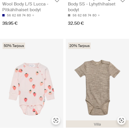
Wool Body L/S Lucca -
Body SS - Lyhythihaiset
Pitkähihaiset bodyt
bodyt
56
62
68
74
80
56
62
68
74
80
39.95 €
32.50 €
50% Tarjous
20% Tarjous
Villa