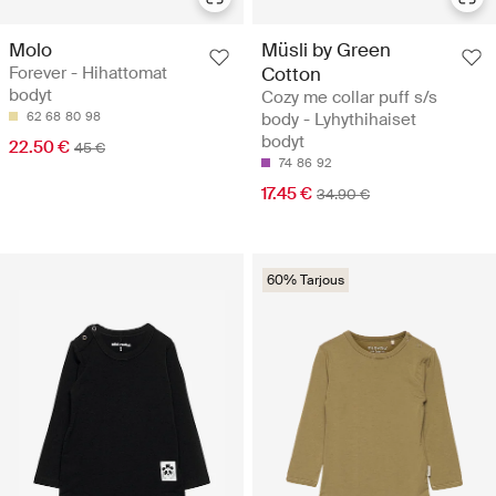
Molo
Müsli by Green
Forever - Hihattomat
Cotton
bodyt
Cozy me collar puff s/s
62
68
80
98
body - Lyhythihaiset
bodyt
22.50 €
45 €
74
86
92
17.45 €
34.90 €
60% Tarjous