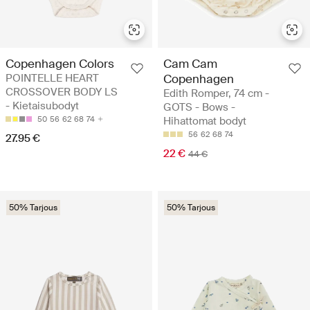
Copenhagen Colors
Cam Cam
POINTELLE HEART
Copenhagen
CROSSOVER BODY LS
Edith Romper, 74 cm -
- Kietaisubodyt
GOTS - Bows -
50
56
62
68
74
Hihattomat bodyt
56
62
68
74
27.95 €
22 €
44 €
50% Tarjous
50% Tarjous