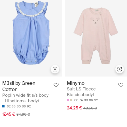
Müsli by Green
Minymo
Cotton
Suit LS Fleece -
Kietaisubodyt
Poplin wide fit s/s body
- Hihattomat bodyt
68
74
80
86
92
62
68
80
86
92
24.25 €
48.50 €
17.45 €
34.90 €