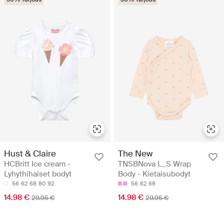
Hust & Claire
The New
HCBritt Ice cream -
TNSBNova L_S Wrap
Lyhythihaiset bodyt
Body - Kietaisubodyt
56
62
68
80
92
56
62
68
14.98 €
14.98 €
29.95 €
29.95 €