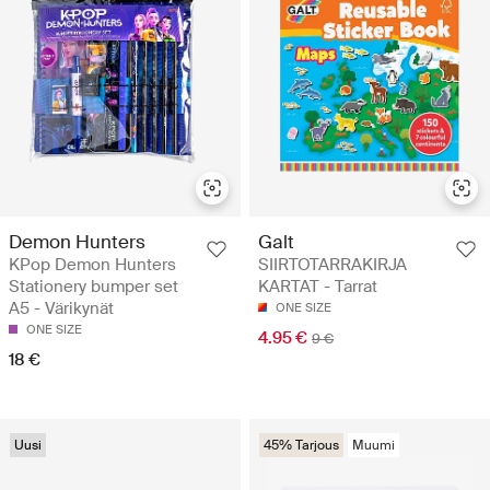
Demon Hunters
Galt
KPop Demon Hunters
SIIRTOTARRAKIRJA
Stationery bumper set
KARTAT - Tarrat
A5 - Värikynät
ONE SIZE
ONE SIZE
4.95 €
9 €
18 €
Uusi
45% Tarjous
Muumi