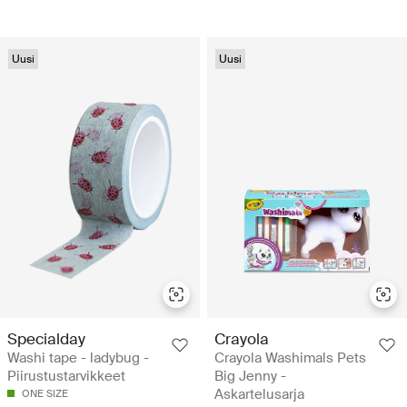
Uusi
Uusi
Specialday
Crayola
Washi tape - ladybug -
Crayola Washimals Pets
Piirustustarvikkeet
Big Jenny -
Askartelusarja
ONE SIZE