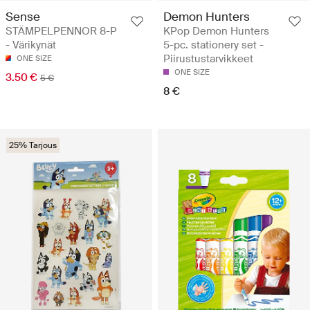
Sense
Demon Hunters
STÄMPELPENNOR 8-P
KPop Demon Hunters
- Värikynät
5-pc. stationery set -
Piirustustarvikkeet
ONE SIZE
ONE SIZE
3.50 €
5 €
8 €
25% Tarjous