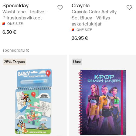
Specialday
Crayola
Washi tape - festive -
Crayola Color Activity
Piirustustarvikkeet
Set Bluey - Väritys-
askartelukirjat
ONE SIZE
ONE SIZE
6.50 €
26.95 €
sponsoroitu
25% Tarjous
Uusi