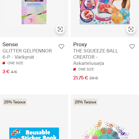
Sense
Proxy
GLITTER GELPENNOR
THE SQUEEZE BALL
6-P - Värikynät
CREATOR -
Askartelusarja
ONE SIZE
ONE SIZE
3 €
4 €
21.75 €
29 €
25% Tarjous
25% Tarjous