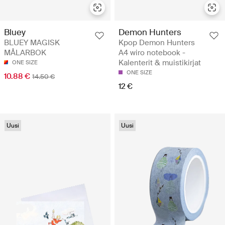
Demon Hunters
Bluey
Kpop Demon Hunters
BLUEY MAGISK
A4 wiro notebook -
MÅLARBOK
Kalenterit & muistikirjat
ONE SIZE
ONE SIZE
10.88 €
14.50 €
12 €
Uusi
Uusi