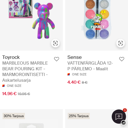
Toyrock
Sense
MARBLEOUS MARBLE
VATTENFÄRGLÅDA 12-
BEAR POURING KIT -
P PÄRLEMO - Maalit
MARMOROINTISETTI -
ONE SIZE
Askartelusarja
4.40 €
8 €
ONE SIZE
14.96 €
19.95 €
1
30% Tarjous
25% Tarjous
−