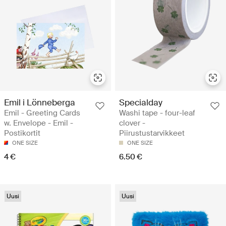
Emil i Lönneberga
Specialday
Emil - Greeting Cards
Washi tape - four-leaf
w. Envelope - Emil -
clover -
Postikortit
Piirustustarvikkeet
ONE SIZE
ONE SIZE
4 €
6.50 €
Uusi
Uusi