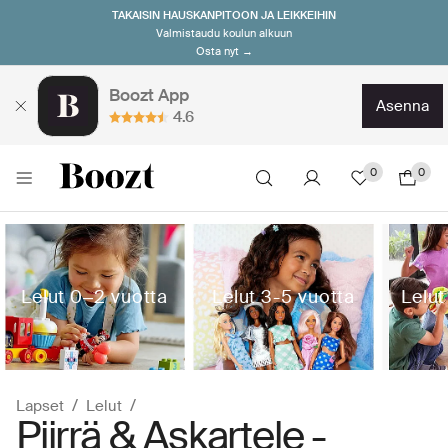
TAKAISIN HAUSKANPITOON JA LEIKKEIHIN
Valmistaudu koulun alkuun
Osta nyt →
Boozt App
asenna
4.6
0
0
Lelut 0‒2 vuotta
Lelut 3-5 vuotta
Lelut
Lapset
Lelut
Piirrä & Askartele -