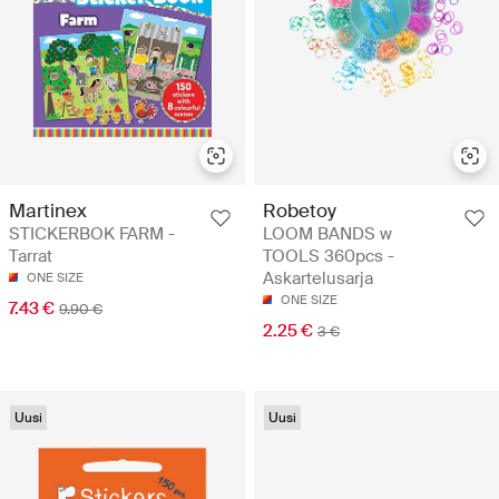
Martinex
Robetoy
STICKERBOK FARM -
LOOM BANDS w
Tarrat
TOOLS 360pcs -
Askartelusarja
ONE SIZE
ONE SIZE
7.43 €
9.90 €
2.25 €
3 €
Uusi
Uusi