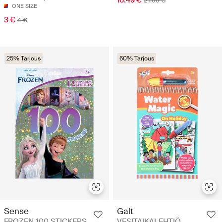
21.99 €
ONE SIZE
3 €
4 €
25% Tarjous
60% Tarjous
Sense
Galt
FROZEN 100 STICKERS
VESITAIKALEHTIÖ