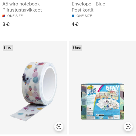
A5 wiro notebook -
Envelope - Blue -
Piirustustarvikkeet
Postikortit
ONE SIZE
ONE SIZE
8 €
4 €
Uusi
Uusi