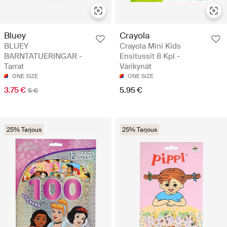
Bluey
Crayola
BLUEY
Crayola Mini Kids
BARNTATUERINGAR -
Ensitussit 8 Kpl -
Tarrat
Värikynät
ONE SIZE
ONE SIZE
3.75 €
5.95 €
5 €
25% Tarjous
25% Tarjous