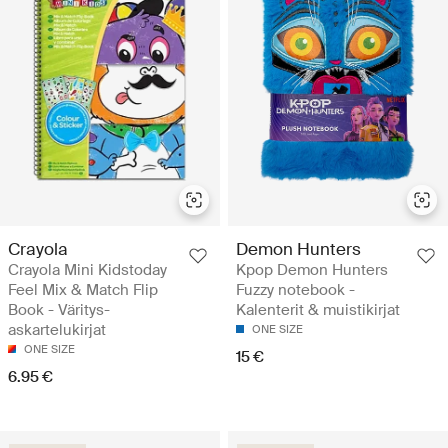
Crayola
Demon Hunters
Crayola Mini Kidstoday
Kpop Demon Hunters
Feel Mix & Match Flip
Fuzzy notebook -
Book - Väritys-
Kalenterit & muistikirjat
askartelukirjat
ONE SIZE
ONE SIZE
15 €
6.95 €