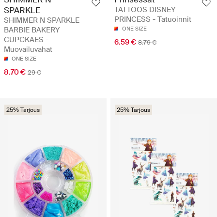
SPARKLE
TATTOOS DISNEY
PRINCESS - Tatuoinnit
SHIMMER N SPARKLE
BARBIE BAKERY
ONE SIZE
CUPCKAES -
6.59 €
8.79 €
Muovailuvahat
ONE SIZE
8.70 €
29 €
25% Tarjous
25% Tarjous