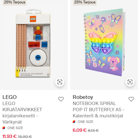
25% Tarjous
25% Tarjous
LEGO
Robetoy
LEGO
NOTEBOOK SPIRAL
KIRJATARVIKKEET
POP IT BUTTERFLY A5 -
kirjatarvikesetti -
Kalenterit & muistikirjat
Värikynät
ONE SIZE
ONE SIZE
6.09 €
8.13 €
11.93 €
15.90 €