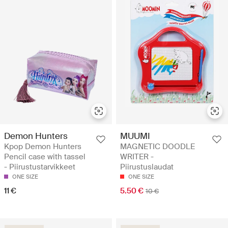
Demon Hunters
MUUMI
Kpop Demon Hunters
MAGNETIC DOODLE
Pencil case with tassel
WRITER -
- Piirustustarvikkeet
Piirustuslaudat
ONE SIZE
ONE SIZE
11 €
5.50 €
10 €