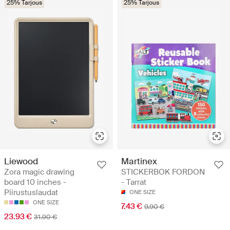
25% Tarjous
25% Tarjous
Liewood
Martinex
Zora magic drawing
STICKERBOK FORDON
board 10 inches -
- Tarrat
Piirustuslaudat
ONE SIZE
ONE SIZE
7.43 €
9.90 €
23.93 €
31.90 €