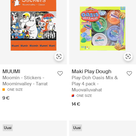
MUUMI
Maki Play Dough
Moomin - Stickers -
Play-Doh Oasis Mix &
Moominvalley - Tarrat
Play 4 pack -
Muovailuvahat
ONE SIZE
ONE SIZE
9 €
14 €
Uusi
Uusi