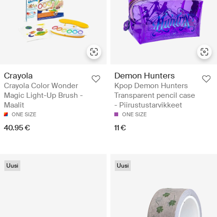
Crayola
Demon Hunters
Crayola Color Wonder
Kpop Demon Hunters
Magic Light-Up Brush -
Transparent pencil case
Maalit
- Piirustustarvikkeet
ONE SIZE
ONE SIZE
40.95 €
11 €
Uusi
Uusi