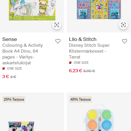
Sense
Lilo & Stitch
Colouring & Activity
Disney Stitch Super
Book A4 Dino, 64
Klistermärkesset -
pages - Väritys-
Tarrat
askartelukirjat
ONE SIZE
ONE SIZE
6.23 €
8.90 €
3 €
4 €
25% Tarjous
45% Tarjous