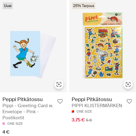
Uusi
25% Tarjous
Peppi Pitkätossu
Peppi Pitkätossu
Pippi - Greeting Card w.
PIPPI KLISTERMÄRKEN
Envelope - Pink -
ONE SIZE
Postikortit
3.75 €
5 €
ONE SIZE
4 €