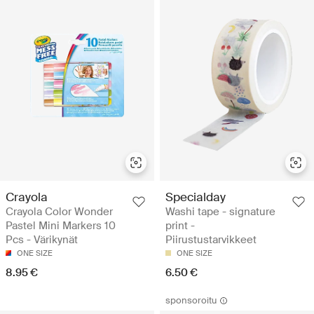
Crayola
Specialday
Crayola Color Wonder
Washi tape - signature
Pastel Mini Markers 10
print -
Pcs - Värikynät
Piirustustarvikkeet
ONE SIZE
ONE SIZE
8.95 €
6.50 €
sponsoroitu