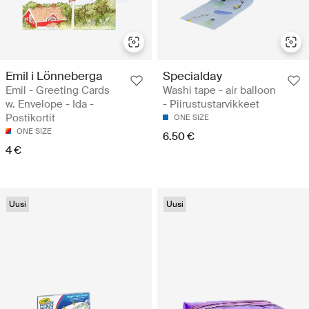
Emil i Lönneberga
Specialday
Emil - Greeting Cards
Washi tape - air balloon
w. Envelope - Ida -
- Piirustustarvikkeet
Postikortit
ONE SIZE
ONE SIZE
6.50 €
4 €
Uusi
Uusi