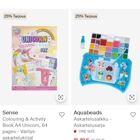
25% Tarjous
25% Tarjous
Sense
Aquabeads
Colouring & Activity
Askartelusalkku -
Book A4 Unicorn, 64
Askartelusarja
pages - Väritys-
ONE SIZE
askartelukirjat
16.49 €