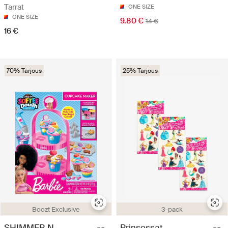
Tarrat
ONE SIZE
ONE SIZE
9.80 €
14 €
16 €
70% Tarjous
25% Tarjous
Boozt Exclusive
3-pack
SHIMMER N
Prinsessat