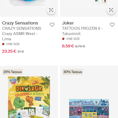
Crazy Sensations
Joker
CRAZY SENSATIONS
TATTOOS FROZEN II -
Crazy ASMR Weel -
Tatuoinnit
Lima
ONE SIZE
ONE SIZE
6.59 €
8.79 €
23.25 €
31 €
25% Tarjous
30% Tarjous