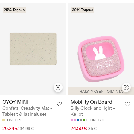
25% Tarjous
30% Tarjous
HÄLYTYKSEN TOIMINTA
OYOY MINI
Mobility On Board
Confetti Creativity Mat -
Billy Clock and light -
Tabletit & lasinaluset
Kellot
ONE SIZE
ONE SIZE
26.24 €
24.50 €
34.99 €
35 €