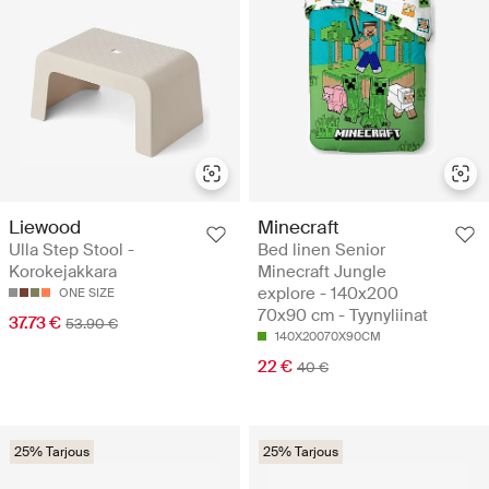
Liewood
Minecraft
Ulla Step Stool -
Bed linen Senior
Korokejakkara
Minecraft Jungle
explore - 140x200
ONE SIZE
70x90 cm - Tyynyliinat
37.73 €
53.90 €
140X20070X90CM
22 €
40 €
25% Tarjous
25% Tarjous