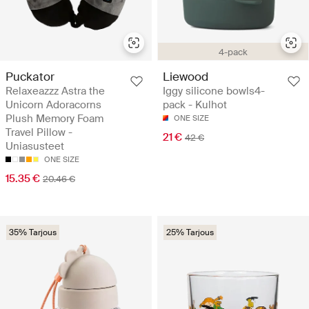
4-pack
Puckator
Liewood
Relaxeazzz Astra the
Iggy silicone bowls4-
Unicorn Adoracorns
pack - Kulhot
Plush Memory Foam
ONE SIZE
Travel Pillow -
21 €
42 €
Uniasusteet
ONE SIZE
15.35 €
20.46 €
35% Tarjous
25% Tarjous