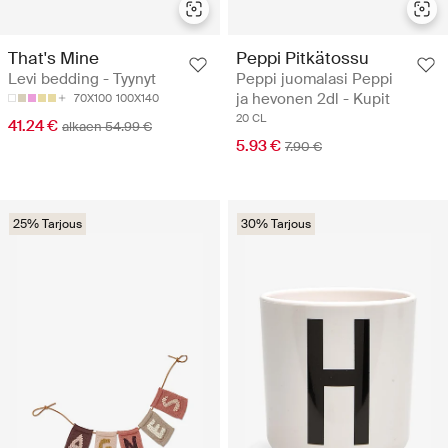
That's Mine
Peppi Pitkätossu
Levi bedding - Tyynyt
Peppi juomalasi Peppi
ja hevonen 2dl - Kupit
70X100
100X140
20 CL
41.24 €
alkaen 54.99 €
5.93 €
7.90 €
25% Tarjous
30% Tarjous