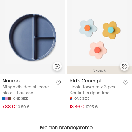
3-pack
Nuuroo
Kid's Concept
Mingo divided silicone
Hook flower mix 3 pcs -
plate - Lautaset
Koukut ja ripustimet
ONE SIZE
ONE SIZE
7.88 €
13.46 €
10.50 €
17.95 €
Meidän brändejämme