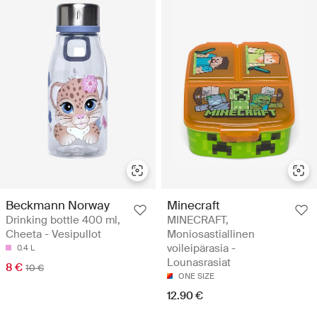
Beckmann Norway
Minecraft
Drinking bottle 400 ml,
MINECRAFT,
Cheeta - Vesipullot
Moniosastiallinen
voileipärasia -
0.4 L
Lounasrasiat
8 €
10 €
ONE SIZE
12.90 €