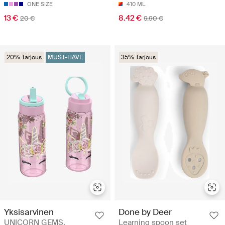
ONE SIZE
410 ML
13 €
8.42 €
20 €
9.90 €
20% Tarjous
MUST-HAVE
35% Tarjous
Yksisarvinen
Done by Deer
UNICORN GEMS,
Learning spoon set