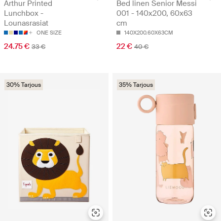
Arthur Printed
Bed linen Senior Messi
Lunchbox -
001 - 140x200, 60x63
Lounasrasiat
cm
ONE SIZE
140X200.60X63CM
24.75 €
22 €
33 €
40 €
30% Tarjous
35% Tarjous