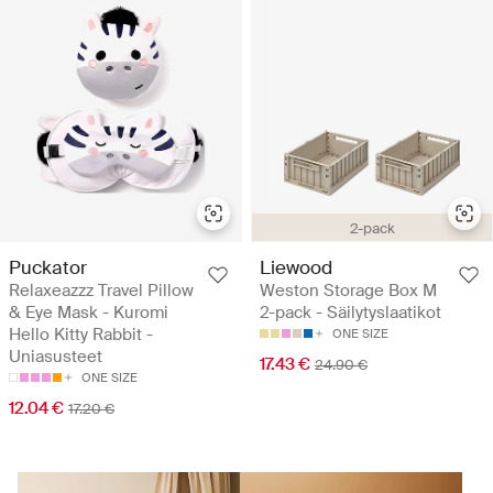
2-pack
Puckator
Liewood
Relaxeazzz Travel Pillow
Weston Storage Box M
& Eye Mask - Kuromi
2-pack - Säilytyslaatikot
Hello Kitty Rabbit -
ONE SIZE
Uniasusteet
17.43 €
24.90 €
ONE SIZE
12.04 €
17.20 €