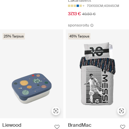
Lakanasetit
70X100CM;40X45CM
37.13 €
49.50 €
sponsoroitu
25% Tarjous
45% Tarjous
Liewood
BrandMac