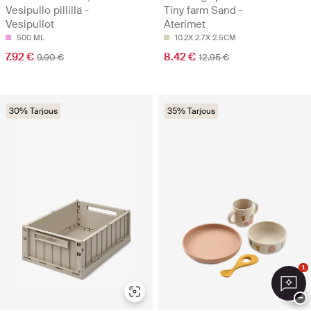
Vesipullo pillillä -
Tiny farm Sand -
Vesipullot
Aterimet
500 ML
10.2X 2.7X 2.5CM
7.92 €
8.42 €
9.90 €
12.95 €
30% Tarjous
35% Tarjous
1
−