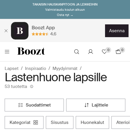
TAKAISIN HAUSKANPITOON JA LEIKKEIHIN
Valmistaudu koulun alkuun
Osta nyt →
Boozt App
asenna
4.6
0
0
Lapset
Inspiraatio
Myydyimmät
Lastenhuone lapsille
53 tuotetta
suodattimet
lajittele
kategoriat
sisustus
huonekalut
aterio