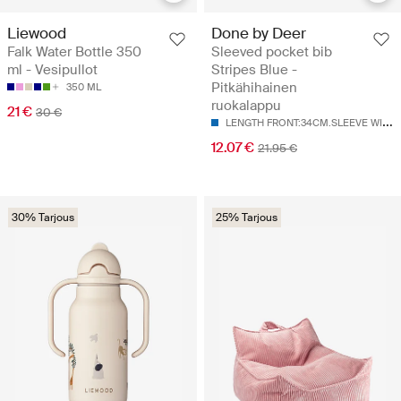
Liewood
Done by Deer
Falk Water Bottle 350
Sleeved pocket bib
ml - Vesipullot
Stripes Blue -
Pitkähihainen
350 ML
ruokalappu
21 €
30 €
L
ENGTH FRONT:34CM.SLEEVE WIDTH:72CM
12.07 €
21.95 €
30% Tarjous
25% Tarjous