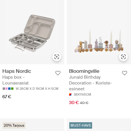
Haps Nordic
Bloomingville
Haps box -
Junaid Birthday
Lounasrasiat
Decoration - Koriste-
esineet
W 26CM X D 19CM X H 5CM
38X11X5CM
67 €
30 €
40 €
20% Tarjous
MUST-HAVE