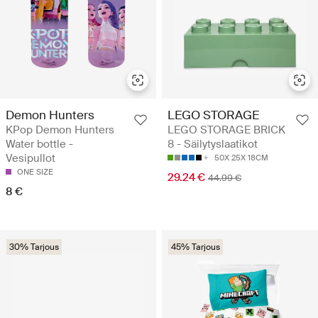
Demon Hunters
LEGO STORAGE
KPop Demon Hunters
LEGO STORAGE BRICK
Water bottle -
8 - Säilytyslaatikot
Vesipullot
50X 25X 18CM
ONE SIZE
29.24 €
44.99 €
8 €
30% Tarjous
45% Tarjous