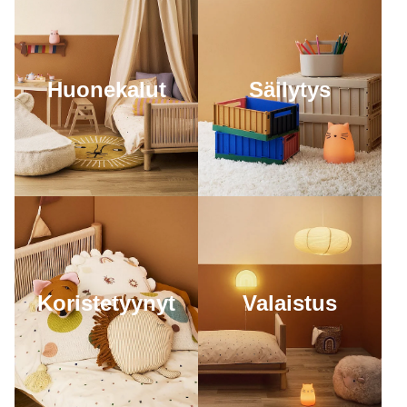
Huonekalut
Säilytys
Valaistus
Koristetyynyt