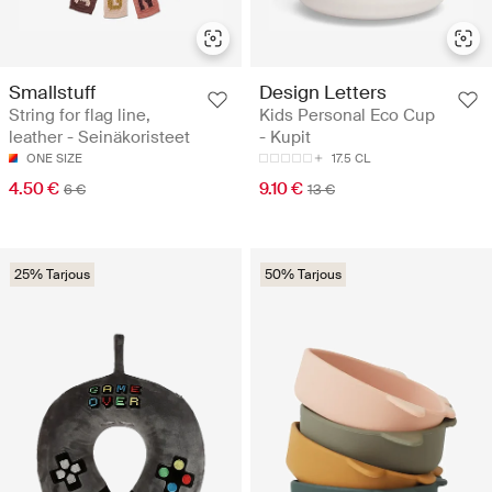
Smallstuff
Design Letters
String for flag line,
Kids Personal Eco Cup
leather - Seinäkoristeet
- Kupit
ONE SIZE
17.5 CL
4.50 €
9.10 €
6 €
13 €
25% Tarjous
50% Tarjous