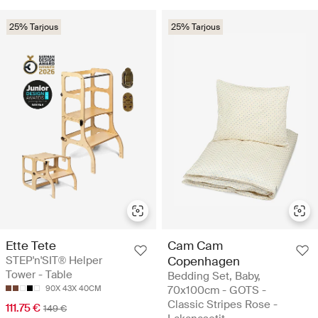
25% Tarjous
25% Tarjous
Ette Tete
Cam Cam
STEP'n'SIT® Helper
Copenhagen
Tower - Table
Bedding Set, Baby,
90X 43X 40CM
70x100cm - GOTS -
Classic Stripes Rose -
111.75 €
149 €