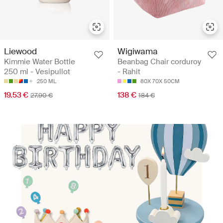
Liewood
Wigiwama
Kimmie Water Bottle
Beanbag Chair corduroy
250 ml - Vesipullot
- Rahit
250 ML
80X 70X 50CM
19.53 €
138 €
27.90 €
184 €