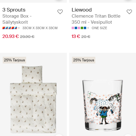
3 Sprouts
Liewood
Storage Box -
Clemence Tritan Bottle
Säilytyskorit
350 ml - Vesipullot
33CM X 33CM X 33CM
ONE SIZE
20.93 €
13 €
29.90 €
20 €
25% Tarjous
25% Tarjous