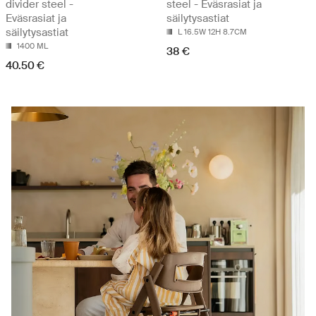
divider steel -
steel - Eväsrasiat ja
Eväsrasiat ja
säilytysastiat
säilytysastiat
L 16.5W 12H 8.7CM
1400 ML
38 €
40.50 €