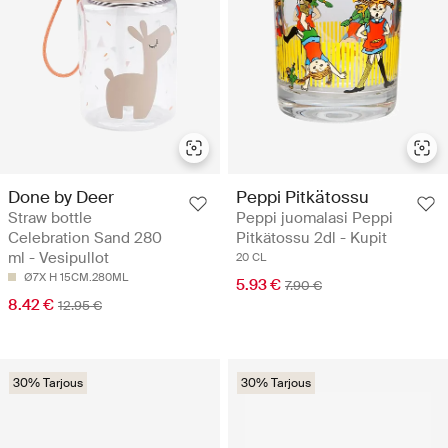
Done by Deer
Peppi Pitkätossu
Straw bottle
Peppi juomalasi Peppi
Celebration Sand 280
Pitkätossu 2dl - Kupit
ml - Vesipullot
20 CL
Ø7X H 15CM.280ML
5.93 €
7.90 €
8.42 €
12.95 €
30% Tarjous
30% Tarjous