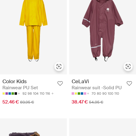
Color Kids
CeLaVi
Rainwear PU Set
Rainwear suit -Solid PU
92
98
104
110
116
70
80
90
100
110
52.46 €
38.47 €
69.95 €
54.95 €