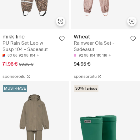
mikk-line
Wheat
PU Rain Set Leo w
Rainwear Ola Set -
Susp 104 - Sadeasut
Sadeasut
80
86
92
98
104
92
98
104
110
116
71.96 €
94.95 €
89.95 €
sponsoroitu
sponsoroitu
MUST-HAVE
30% Tarjous