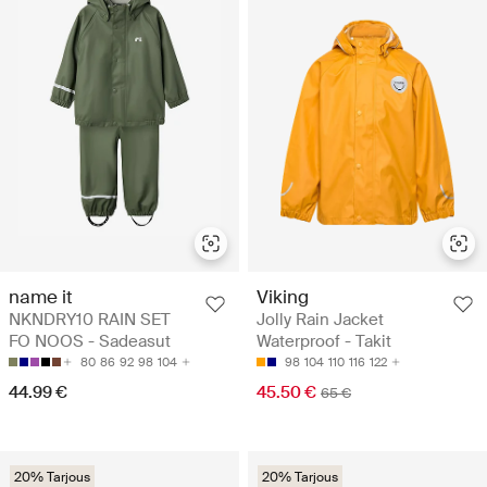
name it
Viking
NKNDRY10 RAIN SET
Jolly Rain Jacket
FO NOOS - Sadeasut
Waterproof - Takit
80
86
92
98
104
98
104
110
116
122
44.99 €
45.50 €
65 €
20% Tarjous
20% Tarjous