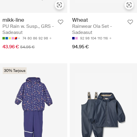
mikk-line
Wheat
PU Rain w. Susp., GRS -
Rainwear Ola Set -
Sadeasut
Sadeasut
74
80
86
92
98
92
98
104
110
116
43.96 €
94.95 €
54.95 €
30% Tarjous