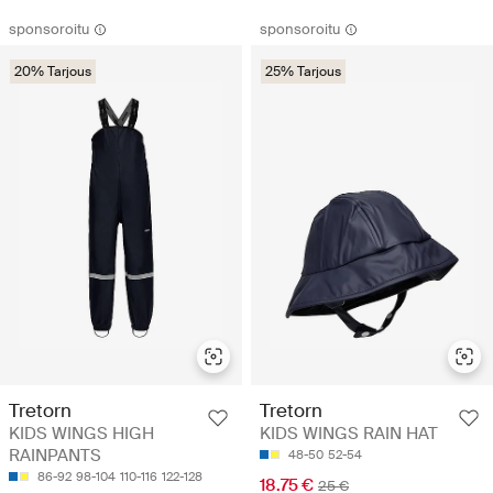
sponsoroitu
sponsoroitu
20% Tarjous
25% Tarjous
Tretorn
Tretorn
KIDS WINGS HIGH
KIDS WINGS RAIN HAT
RAINPANTS
48-50
52-54
86-92
98-104
110-116
122-128
18.75 €
25 €