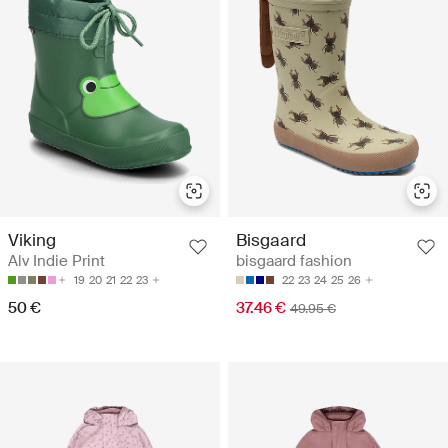
Viking
Bisgaard
Alv Indie Print
bisgaard fashion
19
20
21
22
23
22
23
24
25
26
50 €
37.46 €
49.95 €