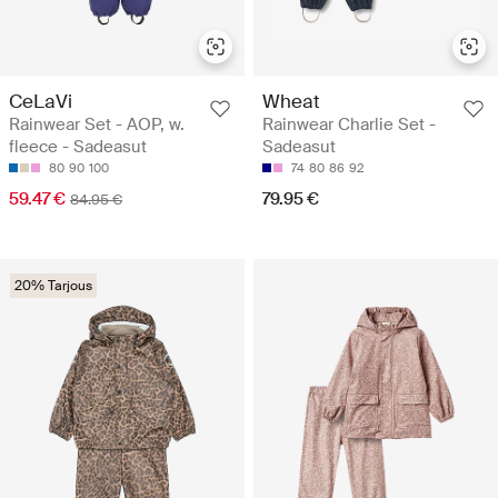
CeLaVi
Wheat
Rainwear Set - AOP, w.
Rainwear Charlie Set -
fleece - Sadeasut
Sadeasut
80
90
100
74
80
86
92
59.47 €
79.95 €
84.95 €
20% Tarjous