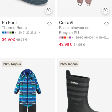
En Fant
CeLaVi
Thermo Boots
Basic rainwear set -
Recycle PU
20
21
22
23
24
86-92
98-104
110
116-122
12
34.97 €
49.95 €
43.96 €
54.95 €
20% Tarjous
25% Tarjous