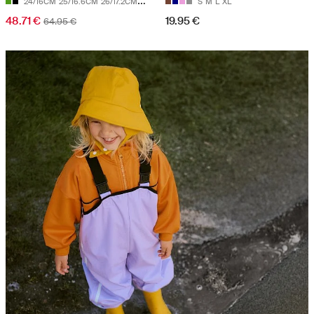
24/16CM
25/16.6CM
26/17.2CM
27/17.9CM
28/18.7CM
S
M
L
XL
48.71 €
19.95 €
64.95 €