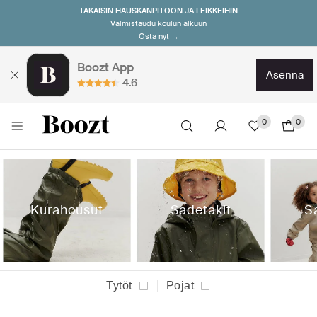
TAKAISIN HAUSKANPITOON JA LEIKKEIHIN
Valmistaudu koulun alkuun
Osta nyt →
Boozt App
asenna
4.6
0
0
Kurahousut
Sadetakit
S
Tytöt
Pojat