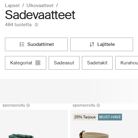
Lapset
Ulkovaatteet
Sadevaatteet
484 tuotetta
suodattimet
lajittele
kategoriat
sadeasut
sadetakit
kuraho
sponsoroitu
sponsoroitu
25% Tarjous
MUST-HAVE