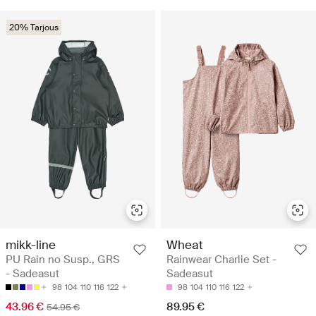
20% Tarjous
mikk-line
Wheat
PU Rain no Susp., GRS
Rainwear Charlie Set -
- Sadeasut
Sadeasut
98
104
110
116
122
98
104
110
116
122
43.96 €
89.95 €
54.95 €