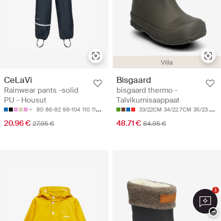
Villa
CeLaVi
Bisgaard
Rainwear pants -solid
bisgaard thermo -
PU - Housut
Talvikumisaappaat
80
86-92
98-104
110
116-122
33/22CM
34/22.7CM
35/23.3CM
20.96 €
48.71 €
27.95 €
64.95 €
1
−