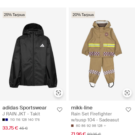
25% Tarjous
20% Tarjous
adidas Sportswear
mikk-line
J RAIN JKT - Takit
Rain Set Firefighter
w/susp 104 - Sadeasut
110
116
128
140
176
80
86
92
98
128
33.75 €
45 €
71.96 €
89.95 €