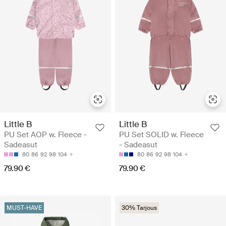
Little B
Little B
PU Set AOP w. Fleece -
PU Set SOLID w. Fleece
Sadeasut
- Sadeasut
80
86
92
98
104
80
86
92
98
104
79.90 €
79.90 €
MUST-HAVE
30% Tarjous