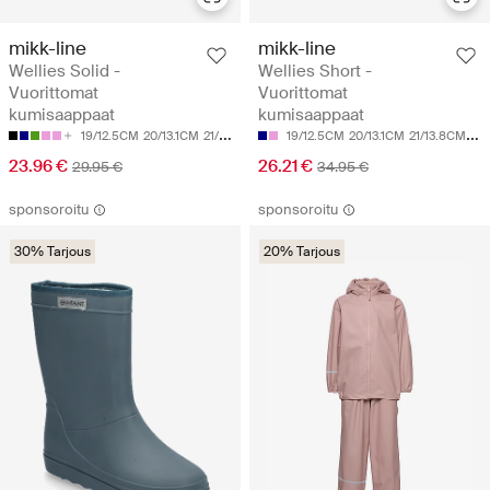
mikk-line
mikk-line
Wellies Solid -
Wellies Short -
Vuorittomat
Vuorittomat
kumisaappaat
kumisaappaat
19/12.5CM
20/13.1CM
21/13.8CM
22/14.5CM
19/12.5CM
23/15.1CM
20/13.1CM
21/13.8CM
22
23.96 €
26.21 €
29.95 €
34.95 €
sponsoroitu
sponsoroitu
30% Tarjous
20% Tarjous