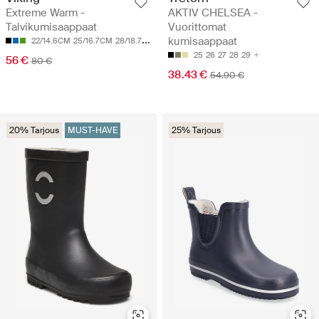
Extreme Warm -
AKTIV CHELSEA -
Talvikumisaappaat
Vuorittomat
kumisaappaat
22/14.6CM
25/16.7CM
28/18.7CM
29/19.3CM
30/20CM
25
26
27
28
29
56 €
80 €
38.43 €
54.90 €
20% Tarjous
MUST-HAVE
25% Tarjous