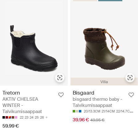
Villa
Tretorn
Bisgaard
AKTIV CHELSEA
bisgaard thermo baby -
WINTER -
Talvikumisaappaat
Talvikumisaappaat
20/13.3CM
21/14CM
22/14.7CM
23
22
23
24
25
26
39.96 €
49.95 €
59.99 €