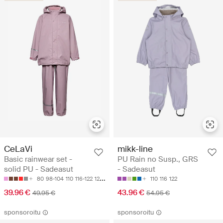
CeLaVi
mikk-line
Basic rainwear set -
PU Rain no Susp., GRS
solid PU - Sadeasut
- Sadeasut
80
98-104
110
116-122
128-134
110
116
122
39.96 €
43.96 €
49.95 €
54.95 €
sponsoroitu
sponsoroitu