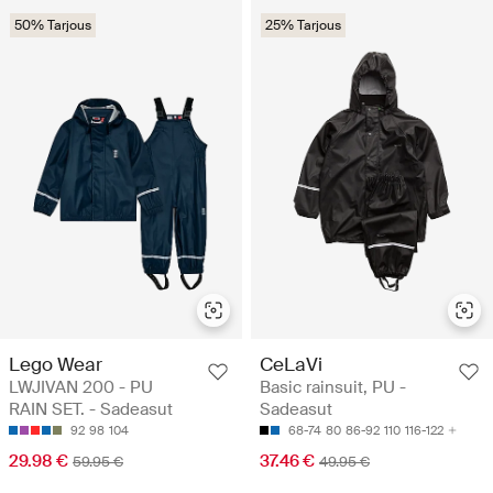
50% Tarjous
25% Tarjous
Lego Wear
CeLaVi
LWJIVAN 200 - PU
Basic rainsuit, PU -
RAIN SET. - Sadeasut
Sadeasut
92
98
104
68-74
80
86-92
110
116-122
29.98 €
37.46 €
59.95 €
49.95 €