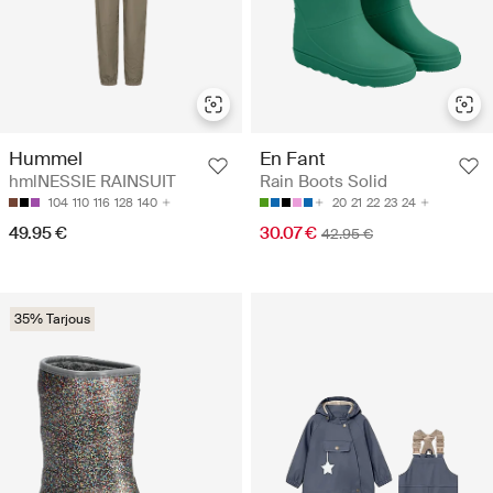
Hummel
En Fant
hmlNESSIE RAINSUIT
Rain Boots Solid
104
110
116
128
140
20
21
22
23
24
49.95 €
30.07 €
42.95 €
35% Tarjous