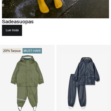
Sadeasuopas
Lue lisää
20% Tarjous
MUST-HAVE