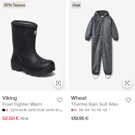
30% Tarjous
Uusi
Viking
Wheat
Frost Fighter Warm
Thermo Rain Suit Aiko
22/14.8CM
23/15.6CM
24/16.3CM
25/17.0CM
98
26/17.6CM
104
110
116
122
52.50 €
139.95 €
75 €