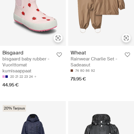
Bisgaard
Wheat
bisgaard baby rubber -
Rainwear Charlie Set -
Vuorittomat
Sadeasut
kumisaappaat
74
80
86
92
20
21
22
23
24
79.95 €
44.95 €
20% Tarjous