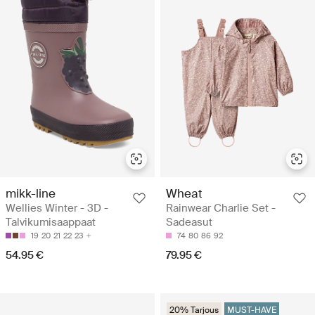
mikk-line
Wheat
Wellies Winter - 3D -
Rainwear Charlie Set -
Talvikumisaappaat
Sadeasut
19
20
21
22
23
74
80
86
92
54.95 €
79.95 €
20% Tarjous
MUST-HAVE