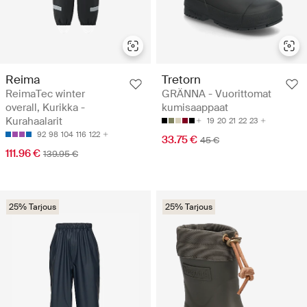
Reima
Tretorn
ReimaTec winter
GRÄNNA - Vuorittomat
overall, Kurikka -
kumisaappaat
Kurahaalarit
19
20
21
22
23
92
98
104
116
122
33.75 €
45 €
111.96 €
139.95 €
25% Tarjous
25% Tarjous