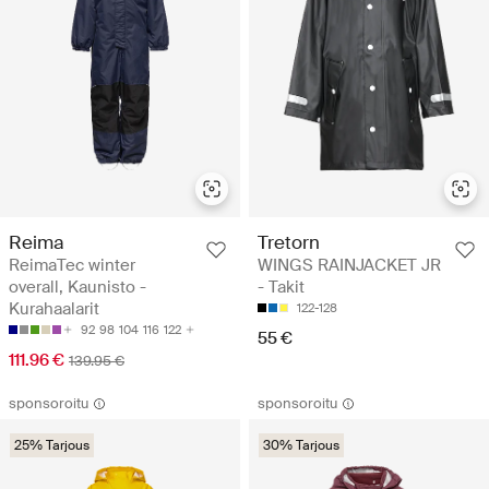
Reima
Tretorn
ReimaTec winter
WINGS RAINJACKET JR
overall, Kaunisto -
- Takit
Kurahaalarit
122-128
92
98
104
116
122
55 €
111.96 €
139.95 €
sponsoroitu
sponsoroitu
25% Tarjous
30% Tarjous