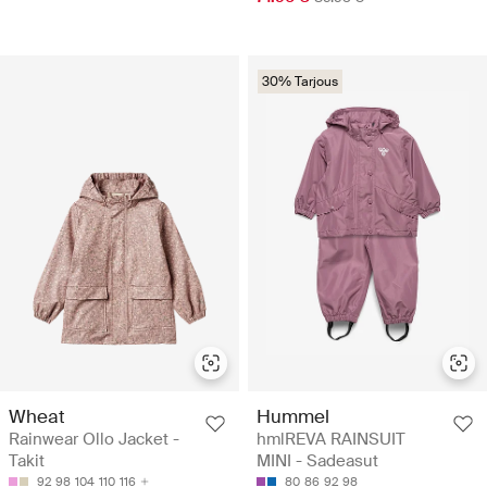
30% Tarjous
Wheat
Hummel
Rainwear Ollo Jacket -
hmlREVA RAINSUIT
Takit
MINI - Sadeasut
92
98
104
110
116
80
86
92
98