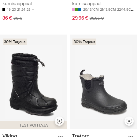
kumisaappaat
kumisaappaat
19
20
21
24
25
20/13.1CM
21/13.8CM
22/14.5CM
2
36 €
29.96 €
60 €
39.95 €
30% Tarjous
30% Tarjous
TESTIVOITTAJA
Viking
Tretorn