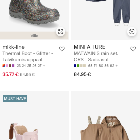
Villa
mikk-line
MINI A TURE
Thermal Boot - Glitter -
MATWAINIS rain set.
Talvikumisaappaat
GRS - Sadeasut
23
24
25
26
27
68
74
80
86
92
35.72 €
84.95 €
54.95 €
MUST-HAVE