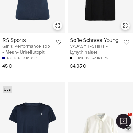
RS Sports
Sofie Schnoor Young
Girl’s Performance Top
VAJASY T-SHIRT -
- Mesh- Urheilutopit
Lyhythihaiset
6-8
8-10
10-12
12-14
128
140
152
164
176
45 €
34.95 €
Uusi
1
−