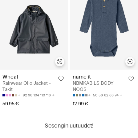
Wheat
name it
Rainwear Ollo Jacket -
NBMKAB LS BODY
Takit
NOOS
92
98
104
110
116
50
56
62
68
74
59.95 €
12.99 €
Sesongin uutuudet!