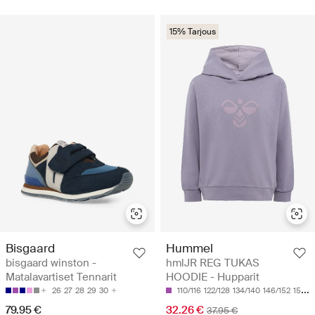
15% Tarjous
Bisgaard
Hummel
bisgaard winston -
hmlJR REG TUKAS
Matalavartiset Tennarit
HOODIE - Hupparit
26
27
28
29
30
110/116
122/128
134/140
146/152
158/164
79.95 €
32.26 €
37.95 €