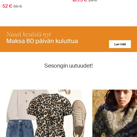
25 €
52 €
65 €
Sesongin uutuudet!