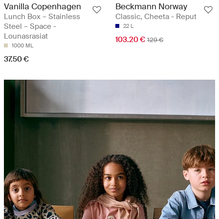
Vanilla Copenhagen
Beckmann Norway
Lunch Box – Stainless
Classic, Cheeta - Reput
Steel – Space -
22 L
Lounasrasiat
103.20 €
129 €
1000 ML
37.50 €