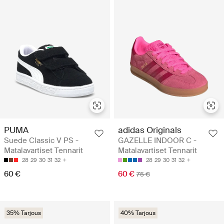
PUMA
adidas Originals
Suede Classic V PS -
GAZELLE INDOOR C -
Matalavartiset Tennarit
Matalavartiset Tennarit
28
29
30
31
32
28
29
30
31
32
60 €
60 €
75 €
35% Tarjous
40% Tarjous