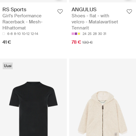
RS Sports
ANGULUS
Girl's Performance
Shoes - flat - with
Racerback - Mesh-
velcro - Matalavartiset
Hihattomat
Tennarit
6-8
8-10
10-12
12-14
24
25
28
30
31
41 €
78 €
130 €
Uusi