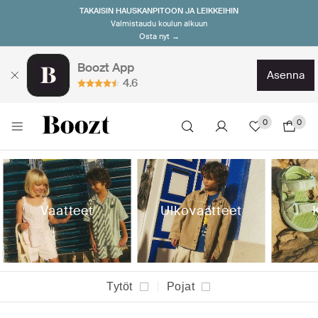
TAKAISIN HAUSKANPITOON JA LEIKKEIHIN
Valmistaudu koulun alkuun
Osta nyt →
Boozt App
asenna
4.6
0
0
Vaatteet
Ulkovaatteet
Tytöt
Pojat