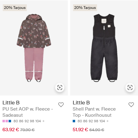
20% Tarjous
20% Tarjous
Little B
Little B
PU Set AOP w. Fleece -
Shell Pant w. Fleece
Sadeasut
Top - Kuorihousut
80
86
92
98
104
80
86
92
98
104
63.92 €
51.92 €
79.90 €
64.90 €