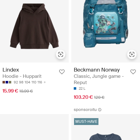
Lindex
Beckmann Norway
Hoodie - Hupparit
Classic, Jungle game -
Reput
92
98
104
110
116
22 L
15.99 €
19.99 €
103.20 €
129 €
sponsoroitu
MUST-HAVE