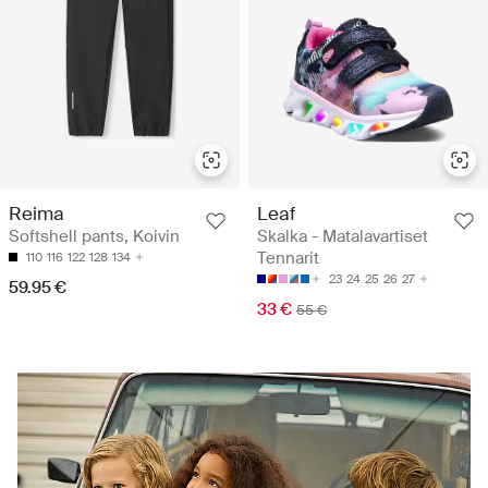
Leaf
Reima
Skalka - Matalavartiset
Softshell pants, Koivin
Tennarit
110
116
122
128
134
23
24
25
26
27
59.95 €
33 €
55 €