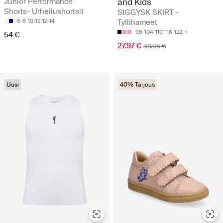
Junior Performance
and Kids
Shorts- Urheilushortsit
SIGGYSK SKIRT -
6-8
10-12
12-14
Tyllihameet
98
104
110
116
122
54 €
27.97 €
39.95 €
Uusi
40% Tarjous