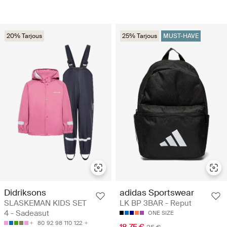
20% Tarjous
25% Tarjous
MUST-HAVE
Didriksons
adidas Sportswear
SLASKEMAN KIDS SET
LK BP 3BAR - Reput
4 - Sadeasut
ONE SIZE
80
92
98
110
122
18.75 €