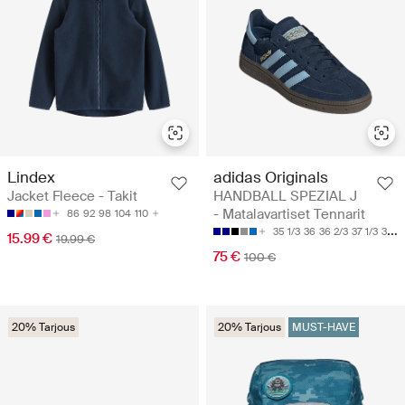
Lindex
adidas Originals
Jacket Fleece - Takit
HANDBALL SPEZIAL J
- Matalavartiset Tennarit
86
92
98
104
110
35 1/3
36
36 2/3
37 1/3
38
15.99 €
19.99 €
75 €
100 €
20% Tarjous
20% Tarjous
MUST-HAVE