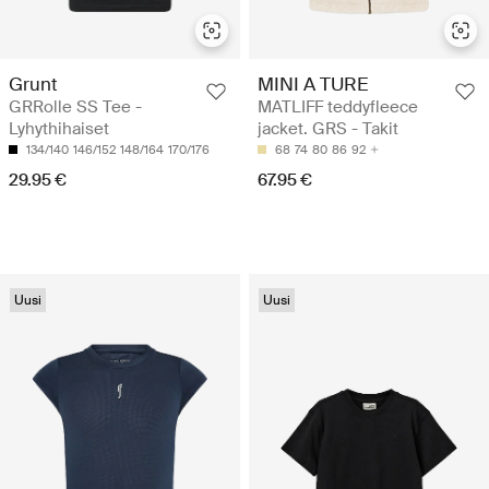
Grunt
MINI A TURE
GRRolle SS Tee -
MATLIFF teddyfleece
Lyhythihaiset
jacket. GRS - Takit
134/140
146/152
148/164
170/176
68
74
80
86
92
29.95 €
67.95 €
Uusi
Uusi