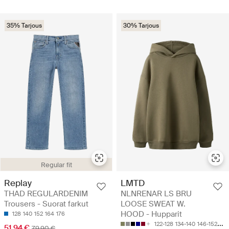
35% Tarjous
30% Tarjous
Regular fit
Replay
LMTD
THAD REGULARDENIM
NLNRENAR LS BRU
Trousers - Suorat farkut
LOOSE SWEAT W.
HOOD - Hupparit
128
140
152
164
176
122-128
134-140
146-152
158
51.94 €
79.90 €