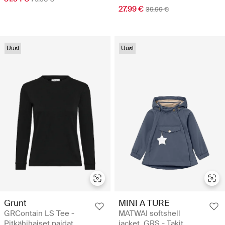
27.99 €
39.99 €
Uusi
Uusi
Grunt
MINI A TURE
GRContain LS Tee -
MATWAI softshell
Pitkähihaiset paidat
jacket. GRS - Takit