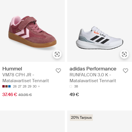
Hummel
adidas Performance
VM78 CPH JR -
RUNFALCON 3.0 K -
Matalavartiset Tennarit
Matalavartiset Tennarit
26
27
28
29
30
38
37.46 €
49 €
49.95 €
20% Tarjous