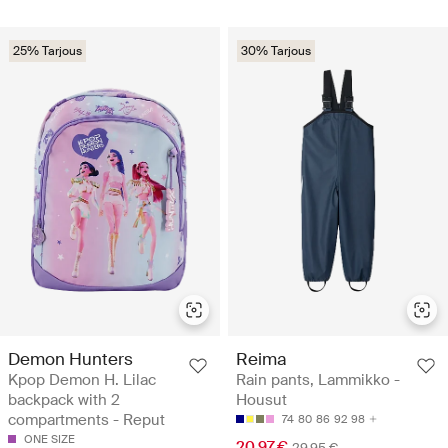
25% Tarjous
30% Tarjous
Demon Hunters
Reima
Kpop Demon H. Lilac
Rain pants, Lammikko -
backpack with 2
Housut
compartments - Reput
74
80
86
92
98
ONE SIZE
20.97 €
29.95 €