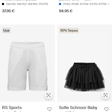
134/140
146/152
148/164
170/176
2Y/92
3Y/98
4Y/104
5Y/110
6Y/116
37.95 €
94.95 €
Uusi
30% Tarjous
RS Sports
Sofie Schnoor Baby