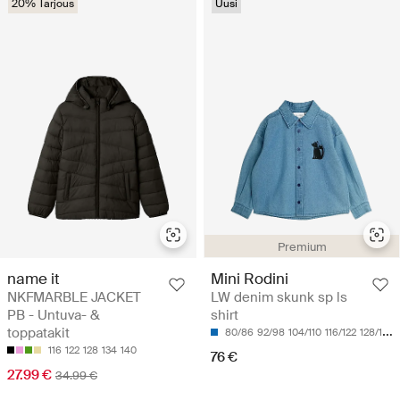
20% Tarjous
Uusi
Premium
name it
Mini Rodini
NKFMARBLE JACKET
LW denim skunk sp ls
PB - Untuva- &
shirt
toppatakit
80/86
92/98
104/110
116/122
128/134
116
122
128
134
140
76 €
27.99 €
34.99 €