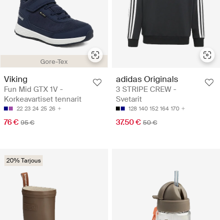
Gore-Tex
Viking
adidas Originals
Fun Mid GTX 1V -
3 STRIPE CREW -
Korkeavartiset tennarit
Svetarit
22
23
24
25
26
128
140
152
164
170
76 €
37.50 €
95 €
50 €
20% Tarjous