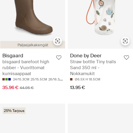
Paljasjalkakengät
Bisgaard
Done by Deer
bisgaard barefoot high
Straw bottle Tiny trails
rubber - Vuorittomat
Sand 350 ml -
kumisaappaat
Nokkamukit
24/15.3CM
25/15.5CM
26/16.3CM
27/17.2CM
Ø6.5X H 18.5CM
28/17.9CM
35.96 €
13.95 €
44.95 €
25% Tarjous